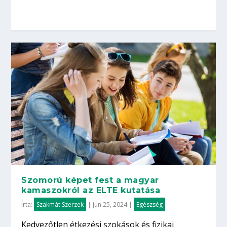
Szomorú képet fest a magyar
kamaszokról az ELTE kutatása
Írta:
Szakmát Szerzek
|
jún 25, 2024
|
Egészség
Kedvezőtlen étkezési szokások és fizikai