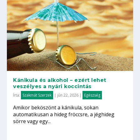
Kánikula és alkohol – ezért lehet
veszélyes a nyári koccintás
Írta:
Szakmát Szerzek
|
jún 22, 2026
|
Egészség
Amikor beköszönt a kánikula, sokan
automatikusan a hideg fröccsre, a jéghideg
sörre vagy egy...