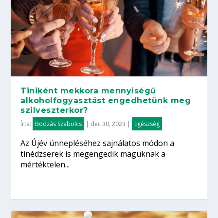
Tiniként mekkora mennyiségű
alkoholfogyasztást engedhetünk meg
szilveszterkor?
Írta:
Bodzás Szabolcs
|
dec 30, 2023
|
Egészség
Az Újév ünnepléséhez sajnálatos módon a
tinédzserek is megengedik maguknak a
mértéktelen...