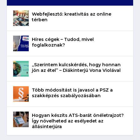
Webfejlesztő: kreativitás az online
térben
Híres cégek – Tudod, mivel
foglalkoznak?
„Szerintem kulcskérdés, hogy honnan
jön az étel” – Diákinterjú Vona Violával
Több módosítást is javasol a PSZ a
szakképzés szabályozásában
Hogyan készíts ATS-barát önéletrajzot?
Így növelheted az esélyedet az
állásinterjúra