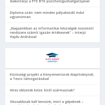
diákinterjú a PTE BTK pszichológushallgatójával
Diploma után: nem minden pályakezdő indul
ugyanonnan
„Napjainkban az informatikai készségek összetett
rendszere számít igazán értékesnek” – Interjú
Hajdu Andrással
Közösségi projekt a Könyvmentorok Alapítványnál,
a Tesco támogatásával
Híres idézetek kvíze: kitől származnak?
Okosabbnak kell lennünk, mint a gépeknek –