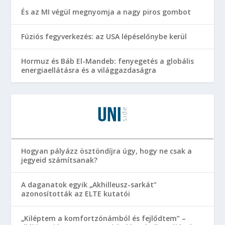
És az MI végül megnyomja a nagy piros gombot
Fúziós fegyverkezés: az USA lépéselőnybe kerül
Hormuz és Báb El-Mandeb: fenyegetés a globális
energiaellátásra és a világgazdaságra
Hogyan pályázz ösztöndíjra úgy, hogy ne csak a
jegyeid számítsanak?
A daganatok egyik „Akhilleusz-sarkát”
azonosították az ELTE kutatói
„Kiléptem a komfortzónámból és fejlődtem” –