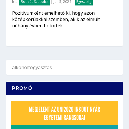
Írta:
Bodzás Szabolcs
|
jan 5, 2024
|
Egészség
Pozitívumként emelhető ki, hogy azon
középkorúakkal szemben, akik az elmúlt
néhány évben töltötték...
PROMÓ