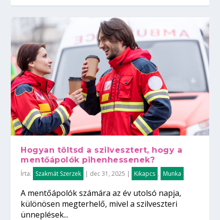
Hogyan töltsd a szilvesztert, hogy a
mentőápolók pihenhessenek?
Írta:
Szakmát Szerzek
|
dec 31, 2025
|
Kikapcs
,
Munka
A mentőápolók számára az év utolsó napja,
különösen megterhelő, mivel a szilveszteri
ünneplések...