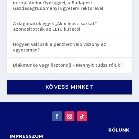
interjú Andor Györggyel, a Budapesti
Gazdaságtudományi Egyetem rektorával
A daganatok egyik „Akhilleusz-sarkát”
azonosították az ELTE kutatói
Hogyan változik a pénzhez való viszony az
egyetemen?
Diákmunka vagy ösztöndíj – Mennyit tudsz róluk?
KÖVESS MINKET
RÓLUNK
IMPRESSZUM