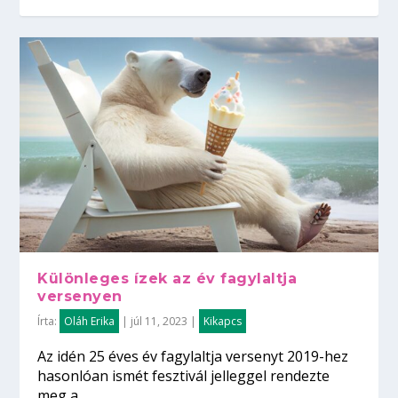
Különleges ízek az év fagylaltja
versenyen
Írta:
Oláh Erika
|
júl 11, 2023
|
Kikapcs
Az idén 25 éves év fagylaltja versenyt 2019-hez
hasonlóan ismét fesztivál jelleggel rendezte
meg a...