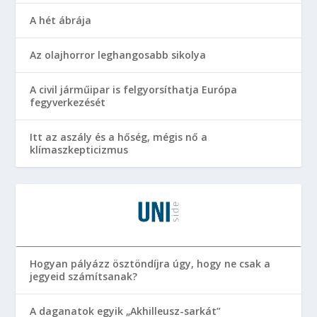
A hét ábrája
Az olajhorror leghangosabb sikolya
A civil járműipar is felgyorsíthatja Európa
fegyverkezését
Itt az aszály és a hőség, mégis nő a
klímaszkepticizmus
Hogyan pályázz ösztöndíjra úgy, hogy ne csak a
jegyeid számítsanak?
A daganatok egyik „Akhilleusz-sarkát”