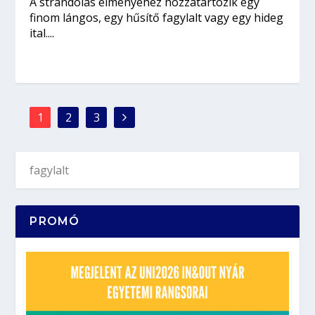
A strandolás élményéhez hozzátartozik egy
finom lángos, egy hűsítő fagylalt vagy egy hideg
ital....
1
2
3
PROMÓ