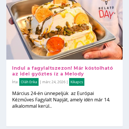
Indul a fagylaltszezon! Már kóstolható
az idei győztes íz a Melody
Írta:
Oláh Erika
|
márc 24, 2026
|
Kikapcs
Március 24-én ünnepeljük az Európai
Kézműves Fagylalt Napját, amely idén már 14.
alkalommal kerül...