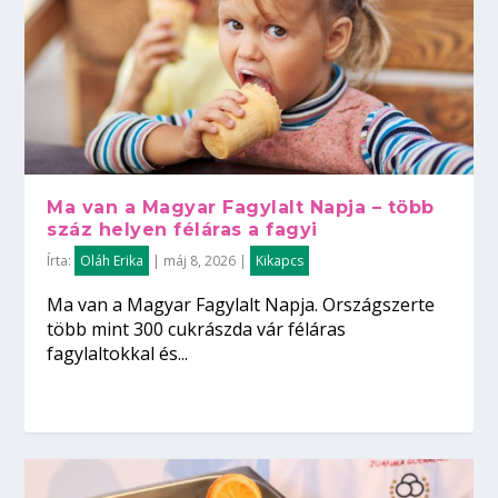
Ma van a Magyar Fagylalt Napja – több
száz helyen féláras a fagyi
Írta:
Oláh Erika
|
máj 8, 2026
|
Kikapcs
Ma van a Magyar Fagylalt Napja. Országszerte
több mint 300 cukrászda vár féláras
fagylaltokkal és...