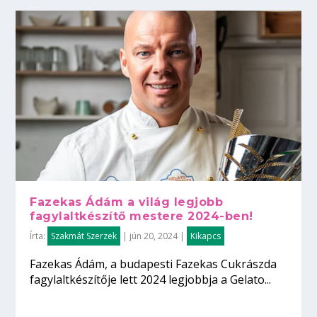
Fazekas Ádám a világ legjobb
fagylaltkészítő mestere 2024-ben!
Írta:
Szakmát Szerzek
|
jún 20, 2024
|
Kikapcs
Fazekas Ádám, a budapesti Fazekas Cukrászda
fagylaltkészítője lett 2024 legjobbja a Gelato...