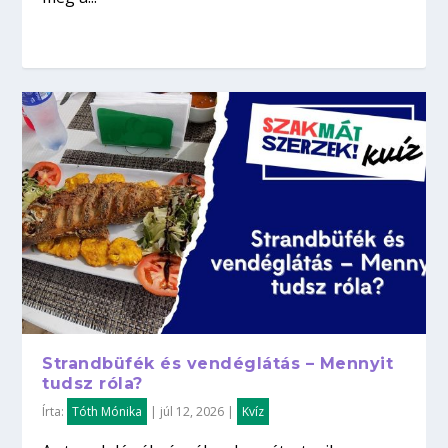
Strandbüfék és vendéglátás – Mennyit
tudsz róla?
Írta:
Tóth Mónika
|
júl 12, 2026
|
Kvíz