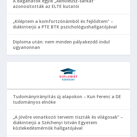
A daganatok egyik „Akhilleusz-sarkát”
azonosították az ELTE kutatói
„Kiléptem a komfortzónámból és fejlődtem” –
diákinterjú a PTE BTK pszichológushallgatójával
Diploma után: nem minden pályakezdő indul
ugyanonnan
Tudományirányítás új alapokon – Kun Ferenc a DE
tudományos elnöke
„A jövőre vonatkozó terveim tiszták és világosak” –
diákinterjú a Széchenyi István Egyetem
közlekedésmérnök hallgatójával