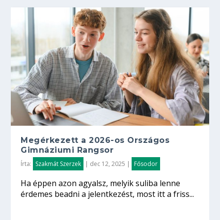
Megérkezett a 2026-os Országos
Gimnáziumi Rangsor
Írta:
Szakmát Szerzek
|
dec 12, 2025
|
Fősodor
Ha éppen azon agyalsz, melyik suliba lenne
érdemes beadni a jelentkezést, most itt a friss...