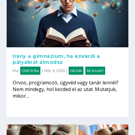
Irány a gimnázium, ha ezekről a
pályákról álmodsz
Írta:
Oláh Erika
|
febr 4, 2026
|
Iskolák
,
Mi leszek?
Orvos, programozó, ügyvéd vagy tanár lennél?
Nem mindegy, hol kezded el az utat. Mutatjuk,
mikor...