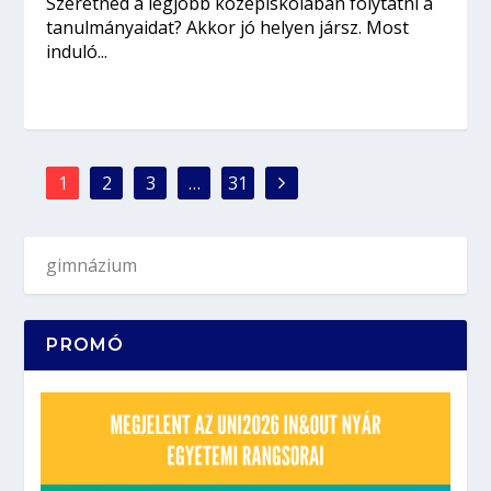
Szeretnéd a legjobb középiskolában folytatni a
tanulmányaidat? Akkor jó helyen jársz. Most
induló...
1
2
3
…
31
PROMÓ