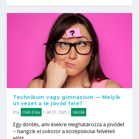
Technikum vagy gimnázium — Melyik
út vezet a te jövőd felé?
Írta:
Oláh Erika
|
okt 27, 2025
|
Iskolák
Egy döntés, ami évekre meghatározza a jövődet
– hangzik el sokszor a középiskolai felvételi
előtt....