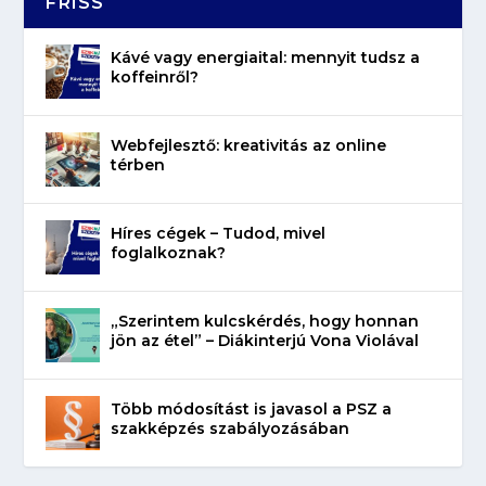
FRISS
Kávé vagy energiaital: mennyit tudsz a
koffeinről?
Webfejlesztő: kreativitás az online
térben
Híres cégek – Tudod, mivel
foglalkoznak?
„Szerintem kulcskérdés, hogy honnan
jön az étel” – Diákinterjú Vona Violával
Több módosítást is javasol a PSZ a
szakképzés szabályozásában