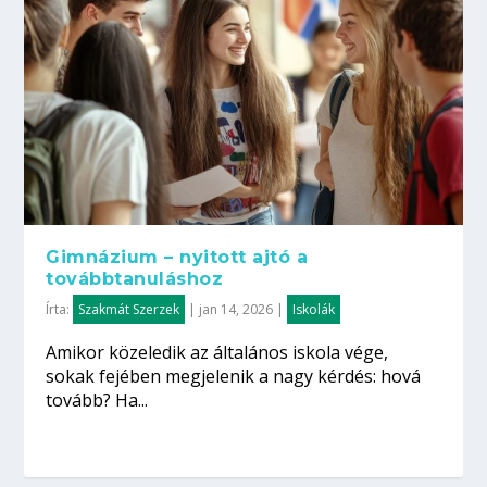
Gimnázium – nyitott ajtó a
továbbtanuláshoz
Írta:
Szakmát Szerzek
|
jan 14, 2026
|
Iskolák
Amikor közeledik az általános iskola vége,
sokak fejében megjelenik a nagy kérdés: hová
tovább? Ha...