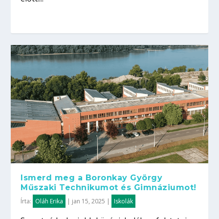
Ismerd meg a Boronkay György
Műszaki Technikumot és Gimnáziumot!
Írta:
Oláh Erika
|
jan 15, 2025
|
Iskolák