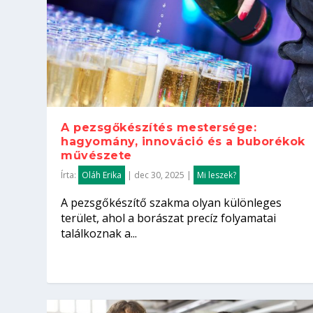
A pezsgőkészítés mestersége:
hagyomány, innováció és a buborékok
művészete
Írta:
Oláh Erika
|
dec 30, 2025
|
Mi leszek?
A pezsgőkészítő szakma olyan különleges
terület, ahol a borászat precíz folyamatai
találkoznak a...