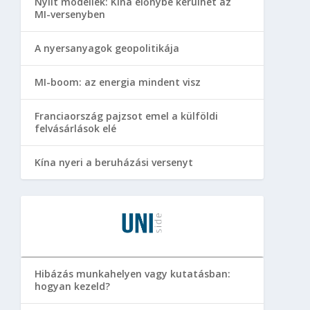
Nyílt modellek: Kína előnybe kerülhet az
MI-versenyben
A nyersanyagok geopolitikája
MI-boom: az energia mindent visz
Franciaország pajzsot emel a külföldi
felvásárlások elé
Kína nyeri a beruházási versenyt
Hibázás munkahelyen vagy kutatásban:
hogyan kezeld?