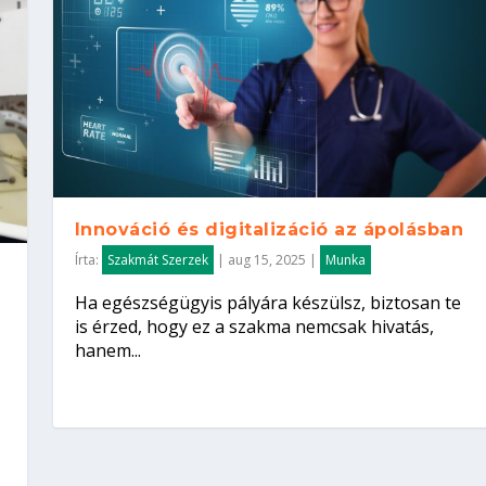
Innováció és digitalizáció az ápolásban
Írta:
Szakmát Szerzek
|
aug 15, 2025
|
Munka
Ha egészségügyis pályára készülsz, biztosan te
is érzed, hogy ez a szakma nemcsak hivatás,
hanem...