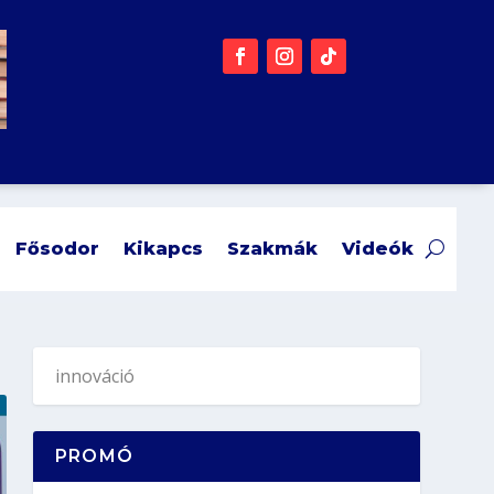
Fősodor
Kikapcs
Szakmák
Videók
PROMÓ