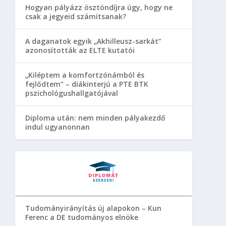
Hogyan pályázz ösztöndíjra úgy, hogy ne
csak a jegyeid számítsanak?
A daganatok egyik „Akhilleusz-sarkát”
azonosították az ELTE kutatói
„Kiléptem a komfortzónámból és
fejlődtem” – diákinterjú a PTE BTK
pszichológushallgatójával
Diploma után: nem minden pályakezdő
indul ugyanonnan
Tudományirányítás új alapokon – Kun
Ferenc a DE tudományos elnöke