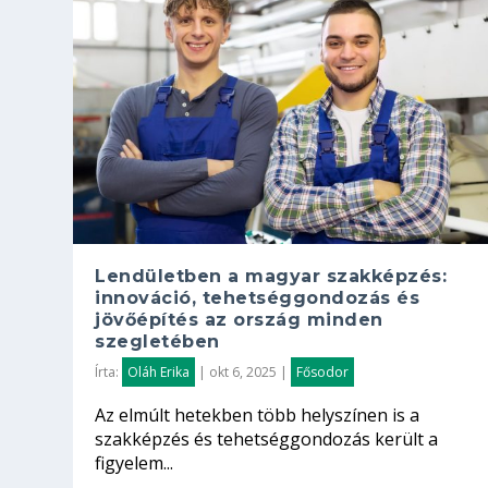
Lendületben a magyar szakképzés:
innováció, tehetséggondozás és
jövőépítés az ország minden
szegletében
Írta:
Oláh Erika
|
okt 6, 2025
|
Fősodor
Az elmúlt hetekben több helyszínen is a
szakképzés és tehetséggondozás került a
figyelem...