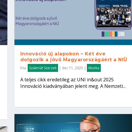
Innováció új alapokon – Két éve
dolgozik a jövő Magyarországáért a NIÜ
Írta:
Szakmát Szerzek
|
dec 11, 2025
|
Munka
A teljes cikk eredetileg az UNI in&out 2025
Innováció kiadványában jelent meg. A Nemzeti...