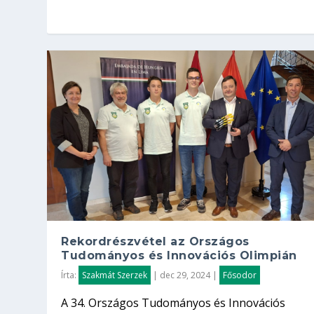
Rekordrészvétel az Országos
Tudományos és Innovációs Olimpián
Írta:
Szakmát Szerzek
|
dec 29, 2024
|
Fősodor
A 34. Országos Tudományos és Innovációs