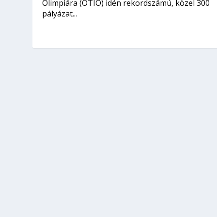
Olimpiára (OTIO) idén rekordszámú, közel 300
pályázat...