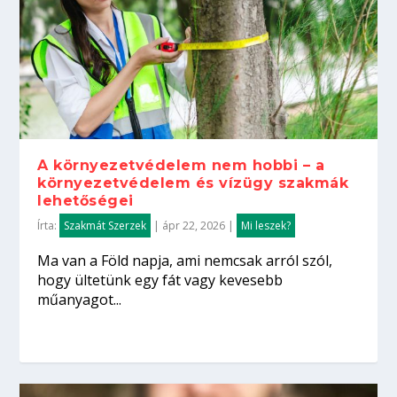
A környezetvédelem nem hobbi – a
környezetvédelem és vízügy szakmák
lehetőségei
Írta:
Szakmát Szerzek
|
ápr 22, 2026
|
Mi leszek?
Ma van a Föld napja, ami nemcsak arról szól,
hogy ültetünk egy fát vagy kevesebb
műanyagot...