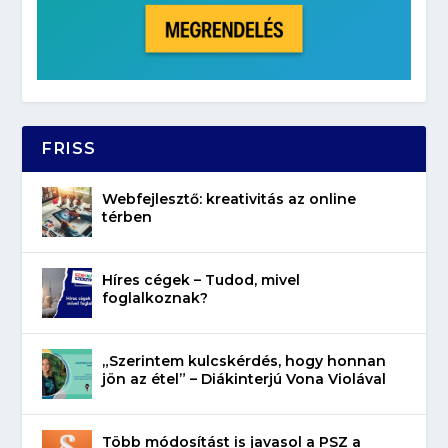
FRISS
Webfejlesztő: kreativitás az online
térben
Híres cégek – Tudod, mivel
foglalkoznak?
„Szerintem kulcskérdés, hogy honnan
jön az étel” – Diákinterjú Vona Violával
Több módosítást is javasol a PSZ a