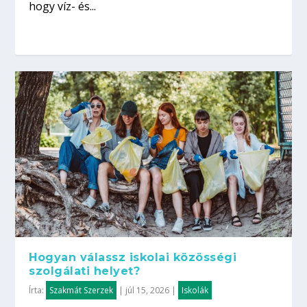
hogy víz- és...
Hogyan válassz iskolai közösségi
szolgálati helyet?
Írta:
Szakmát Szerzek
|
júl 15, 2026
|
Iskolák