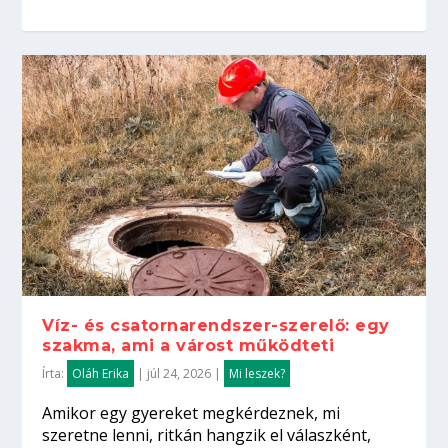
Víz- és csatornarendszer-szerelő: egy
szakma, ami a várost működteti
Írta:
Oláh Erika
|
júl 24, 2026
|
Mi leszek?
Amikor egy gyereket megkérdeznek, mi
szeretne lenni, ritkán hangzik el válaszként,