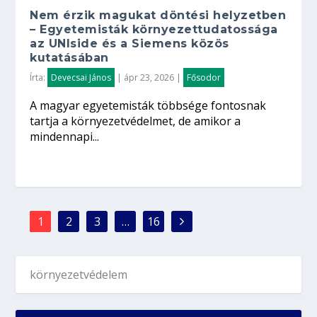
Nem érzik magukat döntési helyzetben
– Egyetemisták környezettudatossága
az UNIside és a Siemens közös
kutatásában
Írta:
Devecsai János
|
ápr 23, 2026
|
Fősodor
A magyar egyetemisták többsége fontosnak
tartja a környezetvédelmet, de amikor a
mindennapi...
1
2
3
…
16