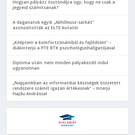
Hogyan pályázz ösztöndíjra úgy, hogy ne csak a
jegyeid számítsanak?
A daganatok egyik „Akhilleusz-sarkát”
azonosították az ELTE kutatói
„Kiléptem a komfortzónámból és fejlődtem” –
diákinterjú a PTE BTK pszichológushallgatójával
Diploma után: nem minden pályakezdő indul
ugyanonnan
„Napjainkban az informatikai készségek összetett
rendszere számít igazán értékesnek” – Interjú
Hajdu Andrással