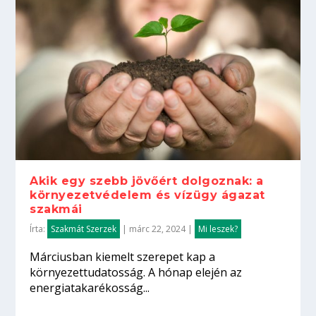
Akik egy szebb jövőért dolgoznak: a
környezetvédelem és vízügy ágazat
szakmái
Írta:
Szakmát Szerzek
|
márc 22, 2024
|
Mi leszek?
Márciusban kiemelt szerepet kap a
környezettudatosság. A hónap elején az
energiatakarékosság...