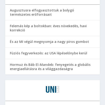
Augusztusra elfogyasztottuk a bolygó
természetes erőforrásait
Felemás kép a boltokban: éves növekedés, havi
korrekció
És az MI végül megnyomja a nagy piros gombot
Fúziós fegyverkezés: az USA lépéselőnybe kerül
Hormuz és Báb El-Mandeb: fenyegetés a globális
energiaellátásra és a világgazdaságra