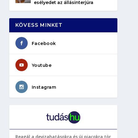
esélyedet az állásinterjúra
KÖVESS MINKET
Facebook
Youtube
Instagram
Reagál a devizahatásokra és új piacokra tör