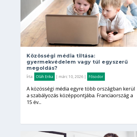
Közösségi média tiltása:
gyermekvédelem vagy túl egyszerű
megoldás?
Írta:
Oláh Erika
|
márc 10, 2026
|
Fősodor
A közösségi média egyre több országban kerül
a szabályozás középpontjába. Franciaország a
15 év...