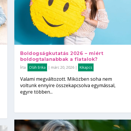
Boldogságkutatás 2026 – miért
boldogtalanabbak a fiatalok?
Írta:
Oláh Erika
|
márc 20, 2026
|
Kikapcs
Valami megváltozott. Miközben soha nem
voltunk ennyire összekapcsolva egymással,
egyre többen...