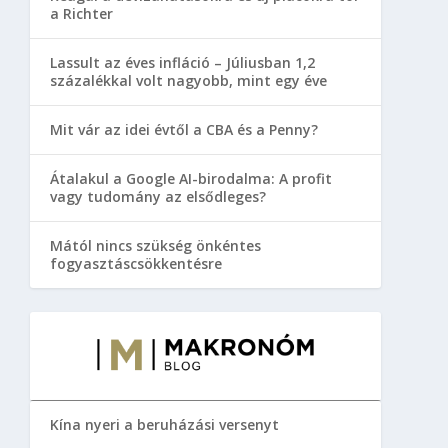
a Richter
Lassult az éves infláció – Júliusban 1,2
százalékkal volt nagyobb, mint egy éve
Mit vár az idei évtől a CBA és a Penny?
Átalakul a Google AI-birodalma: A profit
vagy tudomány az elsődleges?
Mától nincs szükség önkéntes
fogyasztáscsökkentésre
Kína nyeri a beruházási versenyt