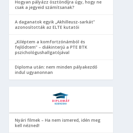
Hogyan pályázz ösztöndíjra úgy, hogy ne
csak a jegyeid számítsanak?
A daganatok egyik „Akhilleusz-sarkát”
azonosították az ELTE kutatói
„Kiléptem a komfortzónámból és
fejlődtem” – diákinterjú a PTE BTK
pszichológushallgatójával
Diploma után: nem minden pályakezdő
indul ugyanonnan
Nyári filmek – Ha nem ismered, idén meg
kell nézned!