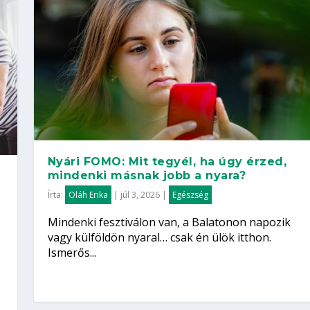
Nyári FOMO: Mit tegyél, ha úgy érzed,
mindenki másnak jobb a nyara?
Írta:
Oláh Erika
|
júl 3, 2026
|
Egészség
Mindenki fesztiválon van, a Balatonon napozik
vagy külföldön nyaral… csak én ülök itthon.
Ismerős...