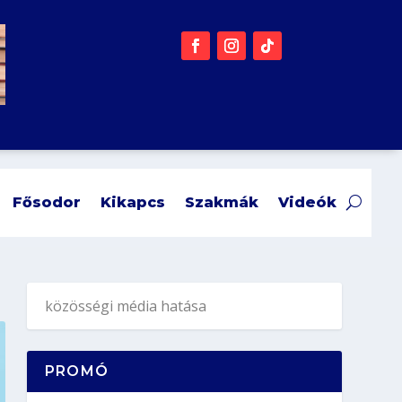
Fősodor
Kikapcs
Szakmák
Videók
PROMÓ