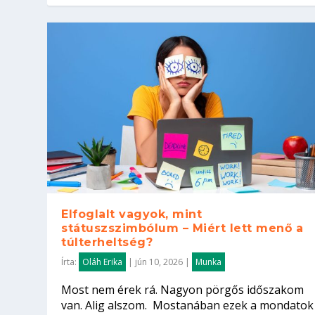
Elfoglalt vagyok, mint
státuszszimbólum – Miért lett menő a
túlterheltség?
Írta:
Oláh Erika
|
jún 10, 2026
|
Munka
Most nem érek rá. Nagyon pörgős időszakom
van. Alig alszom. Mostanában ezek a mondatok