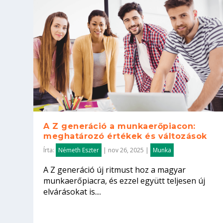
A Z generáció a munkaerőpiacon:
meghatározó értékek és változások
Írta:
Németh Eszter
|
nov 26, 2025
|
Munka
A Z generáció új ritmust hoz a magyar
munkaerőpiacra, és ezzel együtt teljesen új
elvárásokat is....