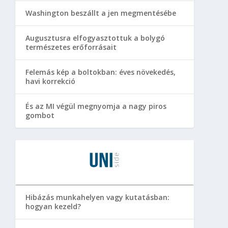
Washington beszállt a jen megmentésébe
Augusztusra elfogyasztottuk a bolygó
természetes erőforrásait
Felemás kép a boltokban: éves növekedés,
havi korrekció
És az MI végül megnyomja a nagy piros
gombot
Hibázás munkahelyen vagy kutatásban:
hogyan kezeld?