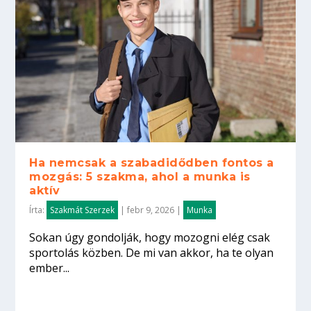
Ha nemcsak a szabadidődben fontos a
mozgás: 5 szakma, ahol a munka is
aktív
Írta:
Szakmát Szerzek
|
febr 9, 2026
|
Munka
Sokan úgy gondolják, hogy mozogni elég csak
sportolás közben. De mi van akkor, ha te olyan
ember...