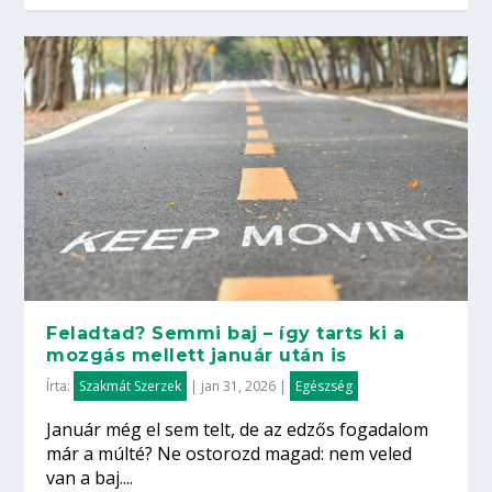
Feladtad? Semmi baj – így tarts ki a
mozgás mellett január után is
Írta:
Szakmát Szerzek
|
jan 31, 2026
|
Egészség
Január még el sem telt, de az edzős fogadalom
már a múlté? Ne ostorozd magad: nem veled
van a baj....