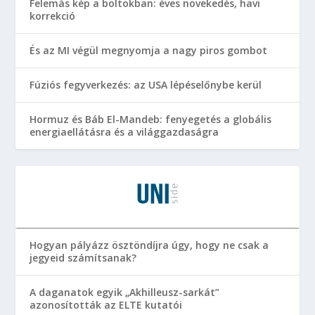
Felemás kép a boltokban: éves növekedés, havi
korrekció
És az MI végül megnyomja a nagy piros gombot
Fúziós fegyverkezés: az USA lépéselőnybe kerül
Hormuz és Báb El-Mandeb: fenyegetés a globális
energiaellátásra és a világgazdaságra
Hogyan pályázz ösztöndíjra úgy, hogy ne csak a
jegyeid számítsanak?
A daganatok egyik „Akhilleusz-sarkát”
azonosították az ELTE kutatói