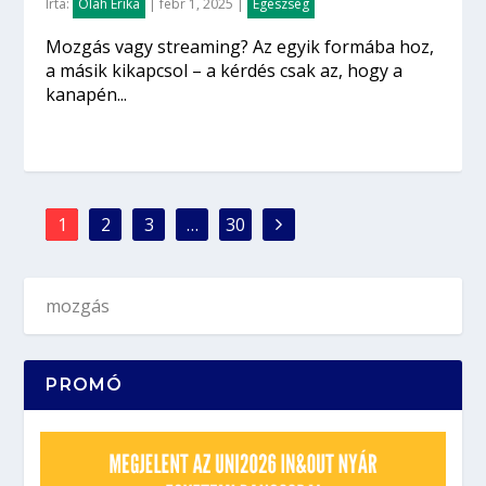
Írta:
Oláh Erika
|
febr 1, 2025
|
Egészség
Mozgás vagy streaming? Az egyik formába hoz,
a másik kikapcsol – a kérdés csak az, hogy a
kanapén...
1
2
3
…
30
PROMÓ