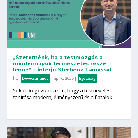
„Szeretnénk, ha a testmozgás a
mindennapok természetes része
lenne” – interjú Sterbenz Tamással
Írta:
Devecsai János
|
ápr 6, 2026
|
Egészség
Sokat dolgozunk azon, hogy a testnevelés
tanítása modern, élményszerű és a fiatalok...