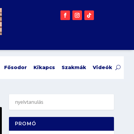
Fősodor
Kikapcs
Szakmák
Videók
PROMÓ