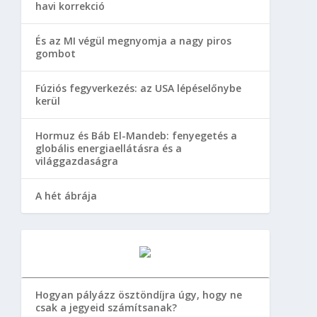
havi korrekció
És az MI végül megnyomja a nagy piros
gombot
Fúziós fegyverkezés: az USA lépéselőnybe
kerül
Hormuz és Báb El-Mandeb: fenyegetés a
globális energiaellátásra és a
világgazdaságra
A hét ábrája
Hogyan pályázz ösztöndíjra úgy, hogy ne
csak a jegyeid számítsanak?