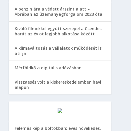
A benzin ára a védett árszint alatt –
Ábrában az üzemanyagforgalom 2023 óta
Kiváló filmekkel együtt szerepel a Csendes
barát az év öt legjobb alkotása között
A klímaváltozás a vállalatok működését is
átírja
Mérföldkő a digitális adózásban
Visszaesés volt a kiskereskedelemben havi
alapon
Felemás kép a boltokban: éves növekedés,