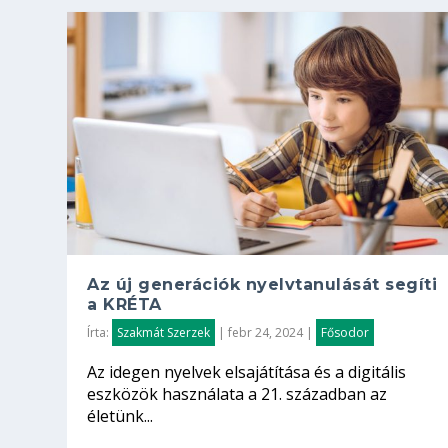
Az új generációk nyelvtanulását segíti
a KRÉTA
Írta:
Szakmát Szerzek
|
febr 24, 2024
|
Fősodor
Az idegen nyelvek elsajátítása és a digitális
eszközök használata a 21. században az
életünk...