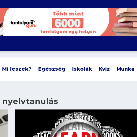
Mi leszek?
Egészség
Iskolák
Kvíz
Munka
 nyelvtanulás