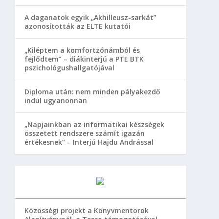
A daganatok egyik „Akhilleusz-sarkát”
azonosították az ELTE kutatói
„Kiléptem a komfortzónámból és
fejlődtem” – diákinterjú a PTE BTK
pszichológushallgatójával
Diploma után: nem minden pályakezdő
indul ugyanonnan
„Napjainkban az informatikai készségek
összetett rendszere számít igazán
értékesnek” – Interjú Hajdu Andrással
Közösségi projekt a Könyvmentorok