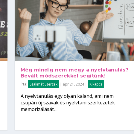
Még mindig nem megy a nyelvtanulás?
Bevált módszerekkel segítünk!
Írta:
Szakmát Szerzek
|
ápr 21, 2024
|
Kikapcs
A nyelvtanulás egy olyan kaland, ami nem
csupán új szavak és nyelvtani szerkezetek
memorizálását...