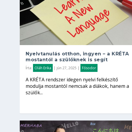
Nyelvtanulás otthon, ingyen – a KRÉTA
mostantól a szülőknek is segít
Írta:
Oláh Erika
|
jún 27, 2025
|
Fősodor
A KRÉTA rendszer idegen nyelvi felkészítő
modulja mostantól nemcsak a diákok, hanem a
szülők...