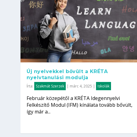
Új nyelvekkel bővült a KRÉTA
nyelvtanulási modulja
Írta:
Szakmát Szerzek
|
márc 4, 2025
|
Iskolák
Február közepétől a KRÉTA Idegennyelvi
Felkészítő Modul (IFM) kínálata tovább bővült,
így már a...