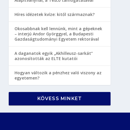
Alapítványnál, a Tesco támogatásával
Híres idézetek kvíze: kitől származnak?
Okosabbnak kell lennünk, mint a gépeknek
– interjú Andor Györggyel, a Budapesti
Gazdaságtudományi Egyetem rektorával
A daganatok egyik „Akhilleusz-sarkát”
azonosították az ELTE kutatói
Hogyan változik a pénzhez való viszony az
egyetemen?
KÖVESS MINKET