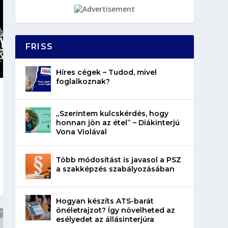
FRISS
Híres cégek – Tudod, mivel
foglalkoznak?
„Szerintem kulcskérdés, hogy
honnan jön az étel” – Diákinterjú
Vona Violával
Több módosítást is javasol a PSZ
a szakképzés szabályozásában
Hogyan készíts ATS-barát
önéletrajzot? Így növelheted az
esélyedet az állásinterjúra