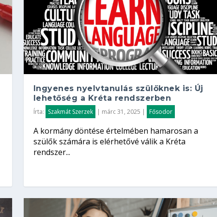
Ingyenes nyelvtanulás szülőknek is: Új
lehetőség a Kréta rendszerben
Írta:
Szakmát Szerzek
|
márc 31, 2025
|
Fősodor
A kormány döntése értelmében hamarosan a
szülők számára is elérhetővé válik a Kréta
rendszer...