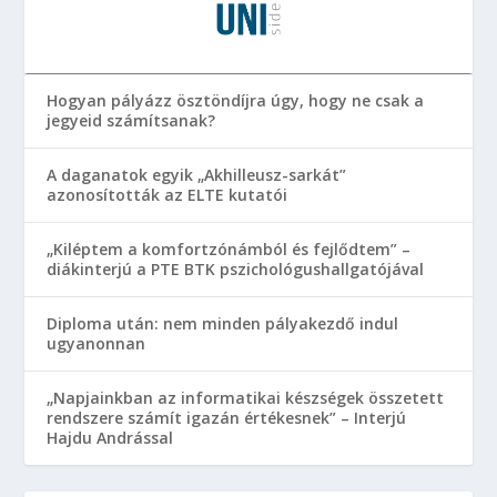
Hogyan pályázz ösztöndíjra úgy, hogy ne csak a
jegyeid számítsanak?
A daganatok egyik „Akhilleusz-sarkát”
azonosították az ELTE kutatói
„Kiléptem a komfortzónámból és fejlődtem” –
diákinterjú a PTE BTK pszichológushallgatójával
Diploma után: nem minden pályakezdő indul
ugyanonnan
„Napjainkban az informatikai készségek összetett
rendszere számít igazán értékesnek” – Interjú
Hajdu Andrással