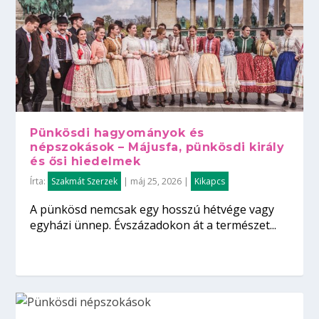
Pünkösdi hagyományok és
népszokások – Májusfa, pünkösdi király
és ősi hiedelmek
Írta:
Szakmát Szerzek
|
máj 25, 2026
|
Kikapcs
A pünkösd nemcsak egy hosszú hétvége vagy
egyházi ünnep. Évszázadokon át a természet...