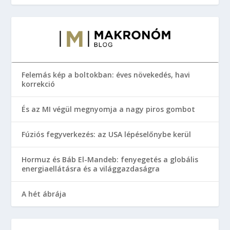
Felemás kép a boltokban: éves növekedés, havi
korrekció
És az MI végül megnyomja a nagy piros gombot
Fúziós fegyverkezés: az USA lépéselőnybe kerül
Hormuz és Báb El-Mandeb: fenyegetés a globális
energiaellátásra és a világgazdaságra
A hét ábrája