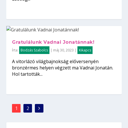
Gratulálunk Vadnai Jonatánnak!
Írta:
Bodzás Szabolcs
|
máj 30, 2023
|
Kikapcs
A vitorlázó világbajnokság előversenyén
bronzérmes helyen végzett ma Vadnai Jonatán.
Hol tartották...
1
2