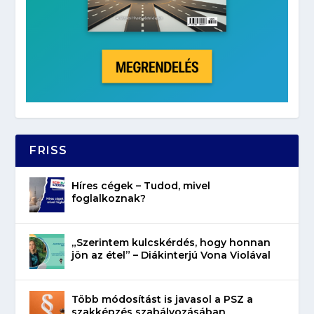
FRISS
Híres cégek – Tudod, mivel
foglalkoznak?
„Szerintem kulcskérdés, hogy honnan
jön az étel” – Diákinterjú Vona Violával
Több módosítást is javasol a PSZ a
szakképzés szabályozásában