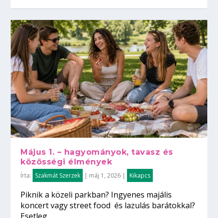
Május 1. – hagyományok, tavasz és
közösségi élmények
Írta:
Szakmát Szerzek
|
máj 1, 2026
|
Kikapcs
Piknik a közeli parkban? Ingyenes majális
koncert vagy street food és lazulás barátokkal?
Esetleg...