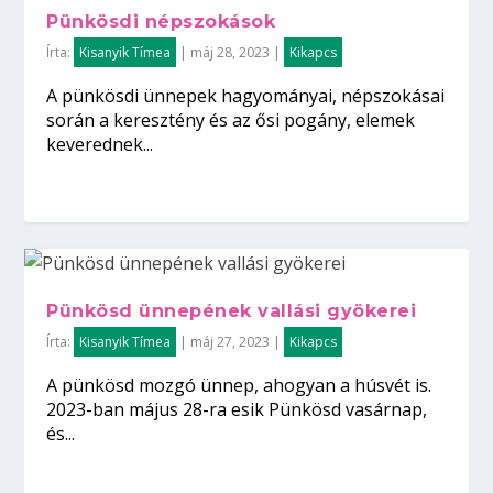
Pünkösdi népszokások
Írta:
Kisanyik Tímea
|
máj 28, 2023
|
Kikapcs
A pünkösdi ünnepek hagyományai, népszokásai
során a keresztény és az ősi pogány, elemek
keverednek...
Pünkösd ünnepének vallási gyökerei
Írta:
Kisanyik Tímea
|
máj 27, 2023
|
Kikapcs
A pünkösd mozgó ünnep, ahogyan a húsvét is.
2023-ban május 28-ra esik Pünkösd vasárnap,
és...