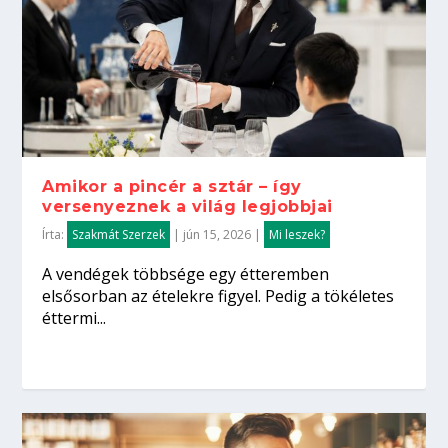
Amikor a pincér a sztár – így
versenyeznek a világ legjobbjai
Írta:
Szakmát Szerzek
|
jún 15, 2026
|
Mi leszek?
A vendégek többsége egy étteremben
elsősorban az ételekre figyel. Pedig a tökéletes
éttermi...