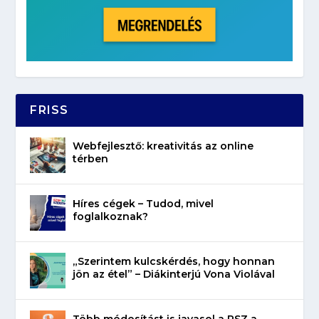
FRISS
Webfejlesztő: kreativitás az online
térben
Híres cégek – Tudod, mivel
foglalkoznak?
„Szerintem kulcskérdés, hogy honnan
jön az étel” – Diákinterjú Vona Violával