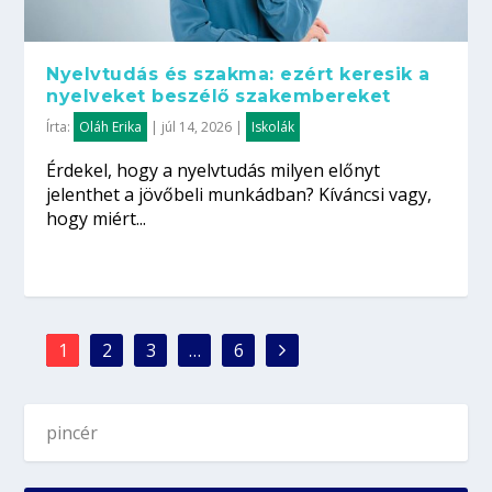
Nyelvtudás és szakma: ezért keresik a
nyelveket beszélő szakembereket
Írta:
Oláh Erika
|
júl 14, 2026
|
Iskolák
Érdekel, hogy a nyelvtudás milyen előnyt
jelenthet a jövőbeli munkádban? Kíváncsi vagy,
hogy miért...
1
2
3
…
6