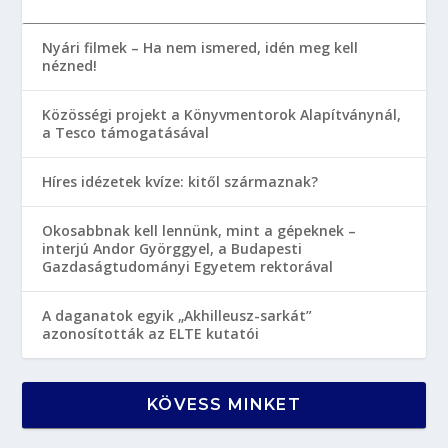
Nyári filmek – Ha nem ismered, idén meg kell
nézned!
Közösségi projekt a Könyvmentorok Alapítványnál,
a Tesco támogatásával
Híres idézetek kvíze: kitől származnak?
Okosabbnak kell lennünk, mint a gépeknek –
interjú Andor Györggyel, a Budapesti
Gazdaságtudományi Egyetem rektorával
A daganatok egyik „Akhilleusz-sarkát”
azonosították az ELTE kutatói
KÖVESS MINKET