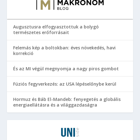
Augusztusra elfogyasztottuk a bolygó
természetes erőforrásait
Felemás kép a boltokban: éves növekedés, havi
korrekció
És az MI végül megnyomja a nagy piros gombot
Fúziós fegyverkezés: az USA lépéselőnybe kerül
Hormuz és Báb El-Mandeb: fenyegetés a globális
energiaellátásra és a világgazdaságra