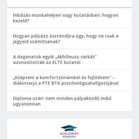
Hibázás munkahelyen vagy kutatásban: hogyan
kezeld?
Hogyan pályázz ösztöndíjra úgy, hogy ne csak a
jegyeid számítsanak?
A daganatok egyik „Akhilleusz-sarkát”
azonosították az ELTE kutatói
„Kiléptem a komfortzónámból és fejlődtem” –
diákinterjú a PTE BTK pszichológushallgatójával
Diploma után: nem minden pályakezdő indul
ugyanonnan