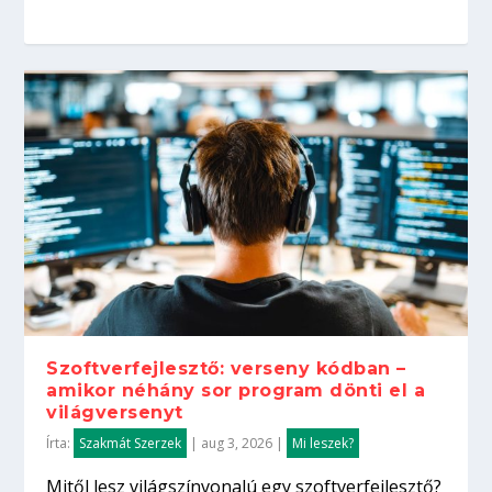
Szoftverfejlesztő: verseny kódban –
amikor néhány sor program dönti el a
világversenyt
Írta:
Szakmát Szerzek
|
aug 3, 2026
|
Mi leszek?
Mitől lesz világszínvonalú egy szoftverfejlesztő?