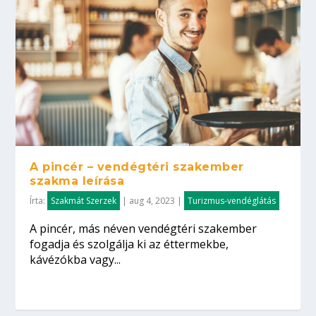
A pincér – vendégtéri szakember
szakma leírása
Írta:
Szakmát Szerzek
|
aug 4, 2023
|
Turizmus-vendéglátás
A pincér, más néven vendégtéri szakember
fogadja és szolgálja ki az éttermekbe,
kávézókba vagy...