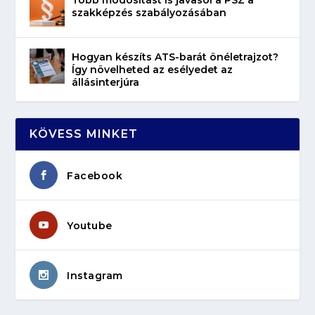
Több módosítást is javasol a PSZ a
szakképzés szabályozásában
Hogyan készíts ATS-barát önéletrajzot?
Így növelheted az esélyedet az
állásinterjúra
KÖVESS MINKET
Facebook
Youtube
Instagram