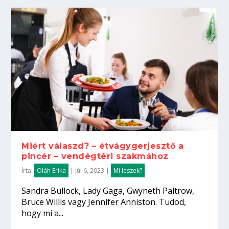
Miért válaszd? – étvágygerjesztő a
pincér – vendégtéri szakmához
Írta:
Oláh Erika
|
júl 6, 2023
|
Mi leszek?
Sandra Bullock, Lady Gaga, Gwyneth Paltrow,
Bruce Willis vagy Jennifer Anniston. Tudod,
hogy mi a...