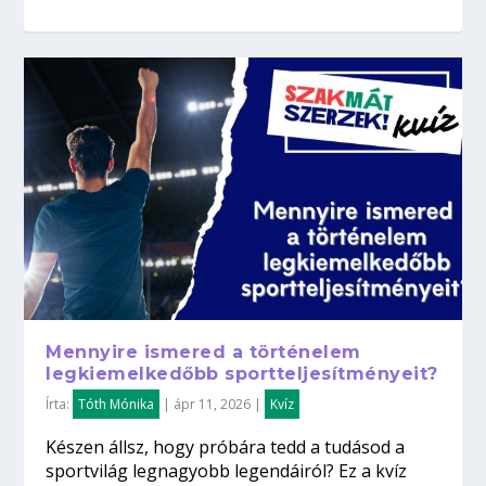
Mennyire ismered a történelem
legkiemelkedőbb sportteljesítményeit?
Írta:
Tóth Mónika
|
ápr 11, 2026
|
Kvíz
Készen állsz, hogy próbára tedd a tudásod a
sportvilág legnagyobb legendáiról? Ez a kvíz