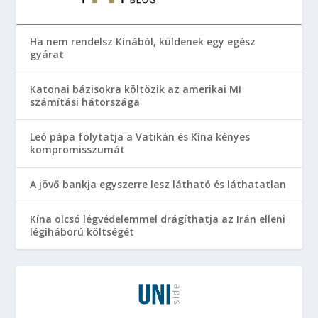
Ha nem rendelsz Kínából, küldenek egy egész
gyárat
Katonai bázisokra költözik az amerikai MI
számítási hátországa
Leó pápa folytatja a Vatikán és Kína kényes
kompromisszumát
A jövő bankja egyszerre lesz látható és láthatatlan
Kína olcsó légvédelemmel drágíthatja az Irán elleni
légiháború költségét