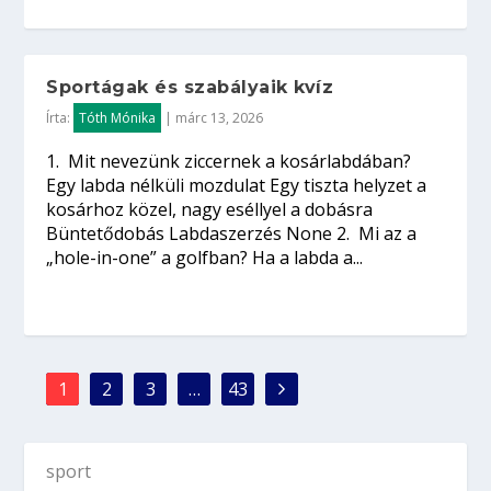
Sportágak és szabályaik kvíz
Írta:
Tóth Mónika
|
márc 13, 2026
1. Mit nevezünk ziccernek a kosárlabdában?
Egy labda nélküli mozdulat Egy tiszta helyzet a
kosárhoz közel, nagy eséllyel a dobásra
Büntetődobás Labdaszerzés None 2. Mi az a
„hole-in-one” a golfban? Ha a labda a...
1
2
3
…
43