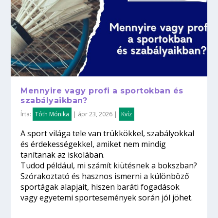
Mennyire vagy profi a sportokban és
szabályaikban?
Írta:
Tóth Mónika
|
ápr 23, 2026
|
Kvíz
A sport világa tele van trükkökkel, szabályokkal
és érdekességekkel, amiket nem mindig
tanítanak az iskolában.
Tudod például, mi számít kiütésnek a bokszban?
Szórakoztató és hasznos ismerni a különböző
sportágak alapjait, hiszen baráti fogadások
vagy egyetemi sportesemények során jól jöhet.