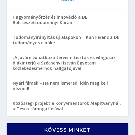
Hagyományőrzés és innováció a DE
Bölcsészettudományi Karán
Tudományirányítás új alapokon – Kun Ferenc a DE
tudományos elnöke
„A jövőre vonatkozó terveim tiszták és világosak” –
diákinterjú a Széchenyi István Egyetem
közlekedésmérnök hallgatójával
Nyári filmek – Ha nem ismered, idén meg kell
nézned!
Közösségi projekt a Könyvmentorok Alapítványnál,
a Tesco támogatásával
KÖVESS MINKET