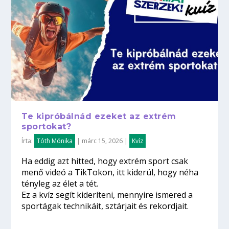
Te kipróbálnád ezeket az extrém
sportokat?
Írta:
Tóth Mónika
|
márc 15, 2026
|
Kvíz
Ha eddig azt hitted, hogy extrém sport csak
menő videó a TikTokon, itt kiderül, hogy néha
tényleg az élet a tét.
Ez a kvíz segít kideríteni, mennyire ismered a
sportágak technikáit, sztárjait és rekordjait.