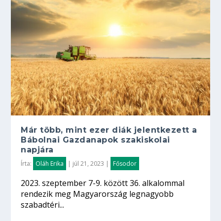
Már több, mint ezer diák jelentkezett a
Bábolnai Gazdanapok szakiskolai
napjára
Írta:
Oláh Erika
|
júl 21, 2023
|
Fősodor
2023. szeptember 7-9. között 36. alkalommal
rendezik meg Magyarország legnagyobb
szabadtéri...