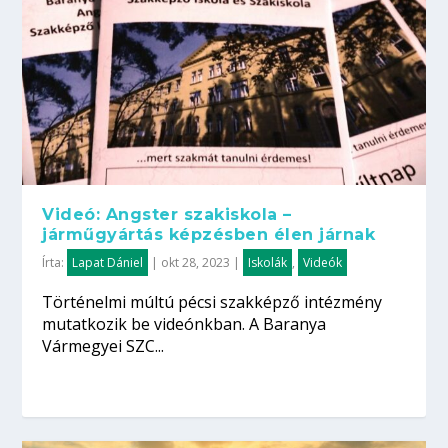
Videó: Angster szakiskola –
járműgyártás képzésben élen járnak
Írta:
Lapat Dániel
|
okt 28, 2023
|
Iskolák
,
Videók
Történelmi múltú pécsi szakképző intézmény
mutatkozik be videónkban. A Baranya
Vármegyei SZC...