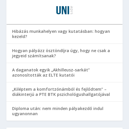
Hibázás munkahelyen vagy kutatásban: hogyan
kezeld?
Hogyan pályázz ösztöndíjra úgy, hogy ne csak a
jegyeid számítsanak?
A daganatok egyik „Akhilleusz-sarkát”
azonosították az ELTE kutatói
„Kiléptem a komfortzónámból és fejlődtem” –
diákinterjú a PTE BTK pszichológushallgatójával
Diploma után: nem minden pályakezdő indul
ugyanonnan