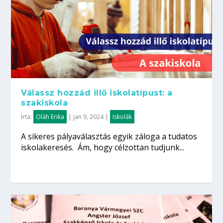
Válassz hozzád illő iskolatípust: a
szakiskola
Írta:
Oláh Erika
|
jan 9, 2024
|
Iskolák
A sikeres pályaválasztás egyik záloga a tudatos
iskolakeresés. Ám, hogy célzottan tudjunk...