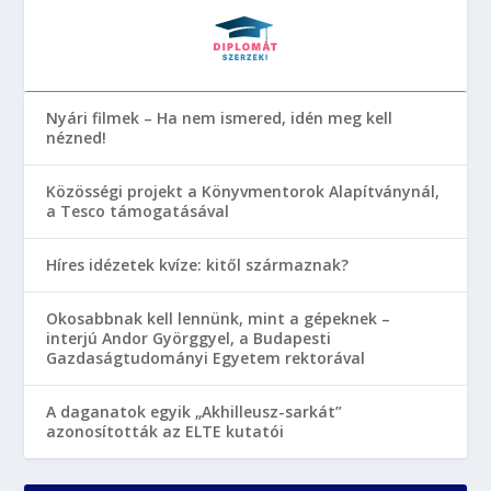
Nyári filmek – Ha nem ismered, idén meg kell
nézned!
Közösségi projekt a Könyvmentorok Alapítványnál,
a Tesco támogatásával
Híres idézetek kvíze: kitől származnak?
Okosabbnak kell lennünk, mint a gépeknek –
interjú Andor Györggyel, a Budapesti
Gazdaságtudományi Egyetem rektorával
A daganatok egyik „Akhilleusz-sarkát”
azonosították az ELTE kutatói