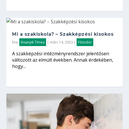
Mi a szakiskola? – Szakképzési kisokos
Írta:
Kisanyik Tímea
|
márc 14, 2023
|
Fősodor
A szakképzési intézményrendszer jelentősen
változott az elmúlt években. Annak érdekében,
hogy...