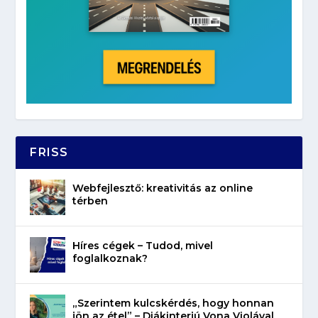
FRISS
Webfejlesztő: kreativitás az online
térben
Híres cégek – Tudod, mivel
foglalkoznak?
„Szerintem kulcskérdés, hogy honnan
jön az étel” – Diákinterjú Vona Violával