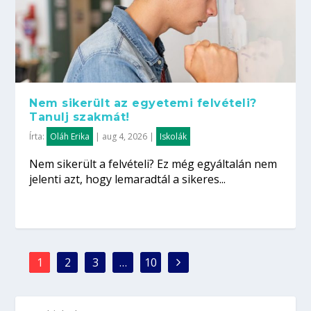
Nem sikerült az egyetemi felvételi?
Tanulj szakmát!
Írta:
Oláh Erika
|
aug 4, 2026
|
Iskolák
Nem sikerült a felvételi? Ez még egyáltalán nem
jelenti azt, hogy lemaradtál a sikeres...
1
2
3
…
10