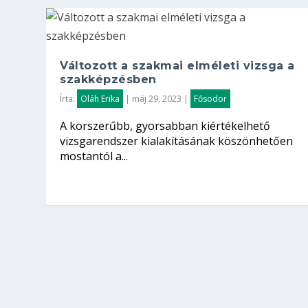
Változott a szakmai elméleti vizsga a
szakképzésben
Írta:
Oláh Erika
|
máj 29, 2023
|
Fősodor
A korszerűbb, gyorsabban kiértékelhető
vizsgarendszer kialakításának köszönhetően
mostantól a...