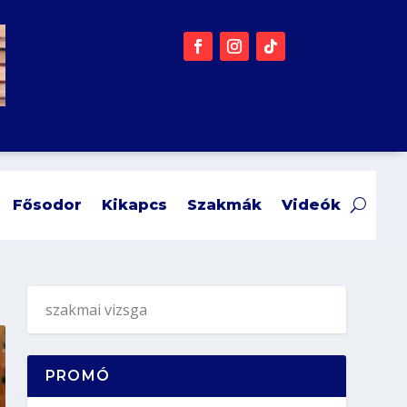
Fősodor
Kikapcs
Szakmák
Videók
PROMÓ