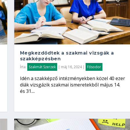
Megkezdődtek a szakmai vizsgák a
szakképzésben
Írta:
Szakmát Szerzek
|
máj 16, 2024
|
Fősodor
Idén a szakképző intézményekben közel 40 ezer
diák vizsgázik szakmai ismeretekből május 14.
és 31....