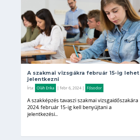
A szakmai vizsgákra február 15-ig lehet
jelentkezni
Írta:
Oláh Erika
|
febr 6, 2024
|
Fősodor
A szakképzés tavaszi szakmai vizsgaidőszakára
2024. február 15-ig kell benyújtani a
jelentkezési...