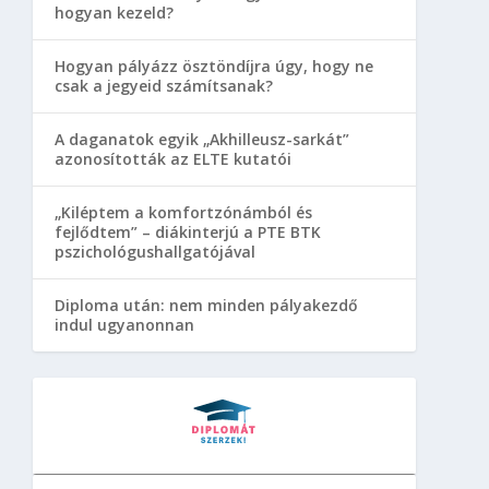
hogyan kezeld?
Hogyan pályázz ösztöndíjra úgy, hogy ne
csak a jegyeid számítsanak?
A daganatok egyik „Akhilleusz-sarkát”
azonosították az ELTE kutatói
„Kiléptem a komfortzónámból és
fejlődtem” – diákinterjú a PTE BTK
pszichológushallgatójával
Diploma után: nem minden pályakezdő
indul ugyanonnan