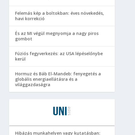
Felemás kép a boltokban: éves növekedés,
havi korrekció
És az MI végül megnyomja a nagy piros
gombot
Fúziós fegyverkezés: az USA lépéselőnybe
kerül
Hormuz és Báb El-Mandeb: fenyegetés a
globális energiaellátásra és a
világgazdaságra
Hibázás munkahelyen vagy kutatásban: