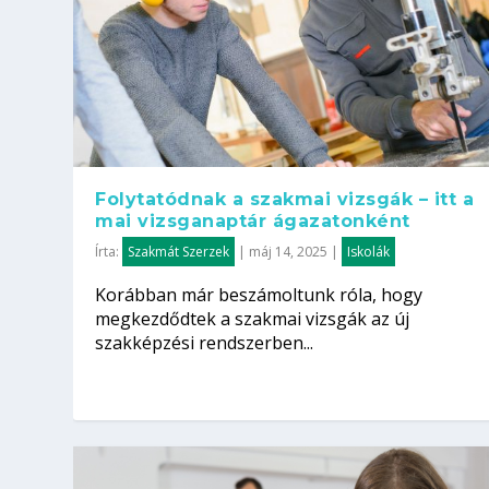
Folytatódnak a szakmai vizsgák – itt a
mai vizsganaptár ágazatonként
Írta:
Szakmát Szerzek
|
máj 14, 2025
|
Iskolák
Korábban már beszámoltunk róla, hogy
megkezdődtek a szakmai vizsgák az új
szakképzési rendszerben...