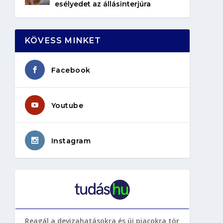
esélyedet az állásinterjúra
KÖVESS MINKET
Facebook
Youtube
Instagram
Reagál a devizahatásokra és új piacokra tör