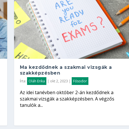
Ma kezdődnek a szakmai vizsgák a
szakképzésben
Írta:
Oláh Erika
|
okt 2, 2023
|
Fősodor
Az idei tanévben október 2-án kezdődnek a
szakmai vizsgák a szakképzésben. A végzős
tanulók a...