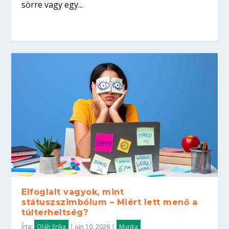
sörre vagy egy...
Elfoglalt vagyok, mint
státuszszimbólum – Miért lett menő a
túlterheltség?
Írta:
Oláh Erika
|
jún 10, 2026
|
Munka