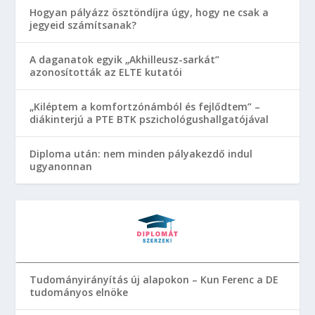
Hogyan pályázz ösztöndíjra úgy, hogy ne csak a
jegyeid számítsanak?
A daganatok egyik „Akhilleusz-sarkát”
azonosították az ELTE kutatói
„Kiléptem a komfortzónámból és fejlődtem” –
diákinterjú a PTE BTK pszichológushallgatójával
Diploma után: nem minden pályakezdő indul
ugyanonnan
Tudományirányítás új alapokon – Kun Ferenc a DE
tudományos elnöke