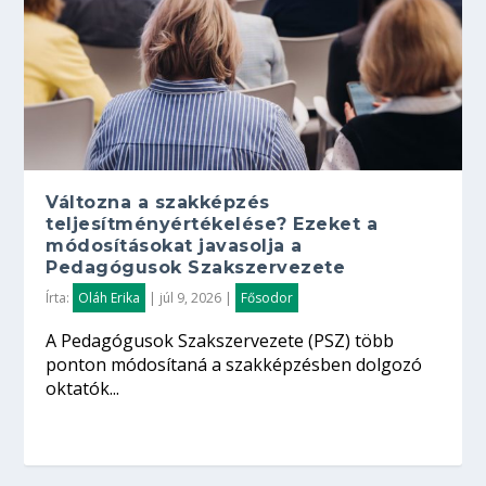
Változna a szakképzés
teljesítményértékelése? Ezeket a
módosításokat javasolja a
Pedagógusok Szakszervezete
Írta:
Oláh Erika
|
júl 9, 2026
|
Fősodor
A Pedagógusok Szakszervezete (PSZ) több
ponton módosítaná a szakképzésben dolgozó
oktatók...