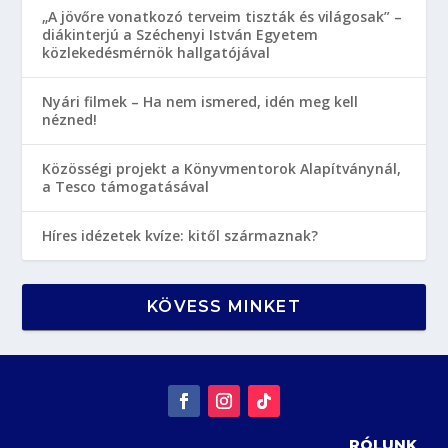
„A jövőre vonatkozó terveim tiszták és világosak” –
diákinterjú a Széchenyi István Egyetem
közlekedésmérnök hallgatójával
Nyári filmek – Ha nem ismered, idén meg kell
nézned!
Közösségi projekt a Könyvmentorok Alapítványnál,
a Tesco támogatásával
Híres idézetek kvíze: kitől származnak?
KÖVESS MINKET
RÓLUNK