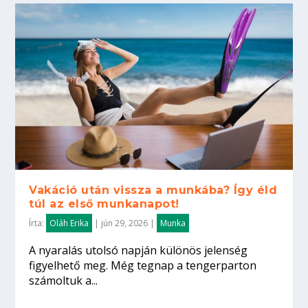
Vakáció után vissza a munkába? Így éld
túl az első munkanapot!
Írta:
Oláh Erika
|
jún 29, 2026
|
Munka
A nyaralás utolsó napján különös jelenség
figyelhető meg. Még tegnap a tengerparton
számoltuk a...