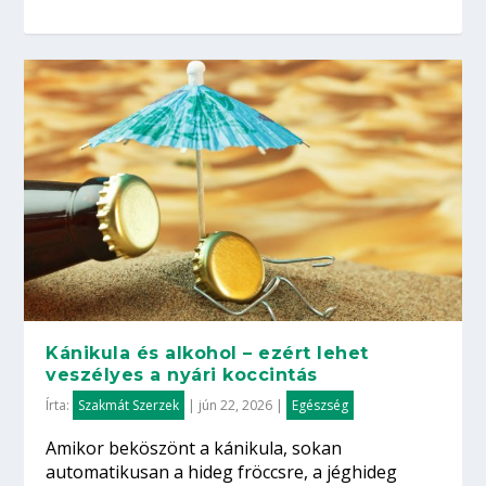
Kánikula és alkohol – ezért lehet
veszélyes a nyári koccintás
Írta:
Szakmát Szerzek
|
jún 22, 2026
|
Egészség
Amikor beköszönt a kánikula, sokan
automatikusan a hideg fröccsre, a jéghideg