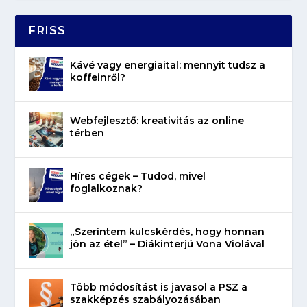
FRISS
Kávé vagy energiaital: mennyit tudsz a
koffeinről?
Webfejlesztő: kreativitás az online
térben
Híres cégek – Tudod, mivel
foglalkoznak?
„Szerintem kulcskérdés, hogy honnan
jön az étel” – Diákinterjú Vona Violával
Több módosítást is javasol a PSZ a
szakképzés szabályozásában