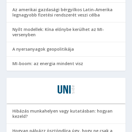
Az amerikai gazdasági bérgyilkos Latin-Amerika
legnagyobb fizetési rendszerét veszi célba
Nyílt modellek: Kína előnybe kerülhet az MI-
versenyben
A nyersanyagok geopolitikája
MI-boom: az energia mindent visz
Hibázás munkahelyen vagy kutatásban: hogyan
kezeld?
Hogyan pályázz ösztöndíjra úgy, hogy ne csak a