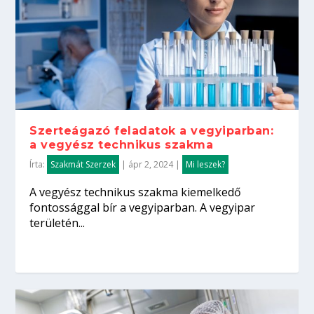
Szerteágazó feladatok a vegyiparban:
a vegyész technikus szakma
Írta:
Szakmát Szerzek
|
ápr 2, 2024
|
Mi leszek?
A vegyész technikus szakma kiemelkedő
fontossággal bír a vegyiparban. A vegyipar
területén...