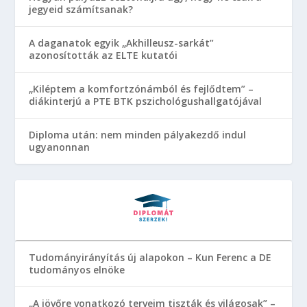
jegyeid számítsanak?
A daganatok egyik „Akhilleusz-sarkát”
azonosították az ELTE kutatói
„Kiléptem a komfortzónámból és fejlődtem” –
diákinterjú a PTE BTK pszichológushallgatójával
Diploma után: nem minden pályakezdő indul
ugyanonnan
Tudományirányítás új alapokon – Kun Ferenc a DE
tudományos elnöke
„A jövőre vonatkozó terveim tiszták és világosak” –