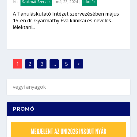
Írta:
Szakmát Szerzek
|
máj 23, 2024
|
Iskolák
A Tanuláskutató Intézet szervezésében május
15-én dr. Gyarmathy Éva klinikai és nevelés-
lélektani...
1
2
3
…
5
PROMÓ