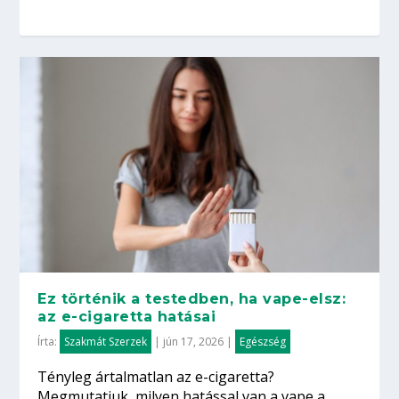
Ez történik a testedben, ha vape-elsz:
az e-cigaretta hatásai
Írta:
Szakmát Szerzek
|
jún 17, 2026
|
Egészség
Tényleg ártalmatlan az e-cigaretta?
Megmutatjuk, milyen hatással van a vape a