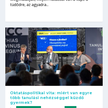
tüdődre, az agyadra...
Oktatáspolitikai vita: miért van egyre
több tanulási nehézséggel küzdő
gyermek?