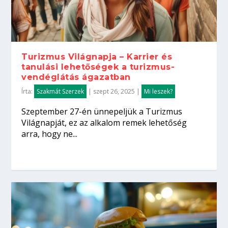
Turizmus Világnapja – Karrier és
tanulási lehetőségek a turizmus-
vendéglátás ágazatban
Írta:
Szakmát Szerzek
|
szept 26, 2025
|
Mi leszek?
Szeptember 27-én ünnepeljük a Turizmus
Világnapját, ez az alkalom remek lehetőség
arra, hogy ne...