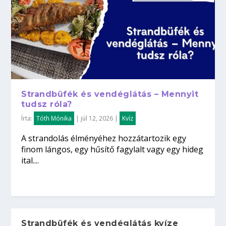
Strandbüfék és vendéglátás – Mennyit
tudsz róla?
Írta:
Tóth Mónika
|
júl 12, 2026
|
Kvíz
A strandolás élményéhez hozzátartozik egy
finom lángos, egy hűsítő fagylalt vagy egy hideg
ital....
Strandbüfék és vendéglátás kvíze