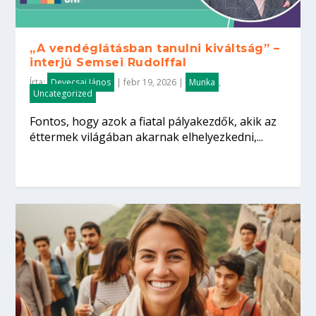
„A vendéglátásban tanulni kiváltság” –
interjú Semsei Rudolffal
Írta:
Devecsai János
|
febr 19, 2026
|
Munka
,
Uncategorized
Fontos, hogy azok a fiatal pályakezdők, akik az
éttermek világában akarnak elhelyezkedni,...