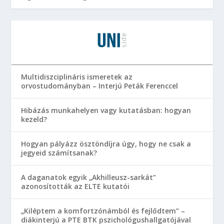
Multidiszciplináris ismeretek az
orvostudományban – Interjú Peták Ferenccel
Hibázás munkahelyen vagy kutatásban: hogyan
kezeld?
Hogyan pályázz ösztöndíjra úgy, hogy ne csak a
jegyeid számítsanak?
A daganatok egyik „Akhilleusz-sarkát”
azonosították az ELTE kutatói
„Kiléptem a komfortzónámból és fejlődtem” –
diákinterjú a PTE BTK pszichológushallgatójával