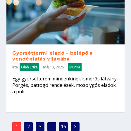
Gyorséttermi eladó – belépő a
vendéglátás világába
Írta:
Oláh Erika
|
máj 13, 2025
|
Munka
Egy gyorsétterem mindenkinek ismerős látvány.
Pörgés, pattogó rendelések, mosolygós eladók
a pult...
1
2
3
…
16