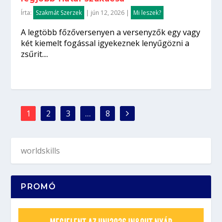
Írta:
Szakmát Szerzek
|
jún 12, 2026
|
Mi leszek?
A legtöbb főzőversenyen a versenyzők egy vagy
két kiemelt fogással igyekeznek lenyűgözni a
zsűrit....
1
2
3
…
8
PROMÓ