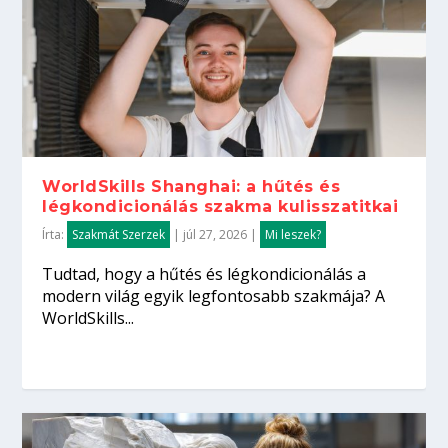
WorldSkills Shanghai: a hűtés és
légkondicionálás szakma kulisszatitkai
Írta:
Szakmát Szerzek
|
júl 27, 2026
|
Mi leszek?
Tudtad, hogy a hűtés és légkondicionálás a
modern világ egyik legfontosabb szakmája? A
WorldSkills...