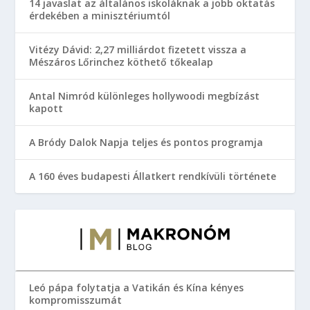
14 javaslat az általános iskoláknak a jobb oktatás
érdekében a minisztériumtól
Vitézy Dávid: 2,27 milliárdot fizetett vissza a
Mészáros Lőrinchez köthető tőkealap
Antal Nimród különleges hollywoodi megbízást
kapott
A Bródy Dalok Napja teljes és pontos programja
A 160 éves budapesti Állatkert rendkívüli története
Leó pápa folytatja a Vatikán és Kína kényes
kompromisszumát