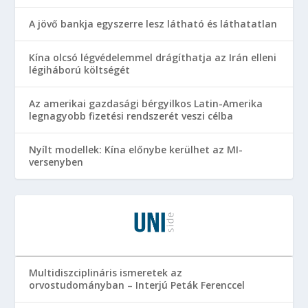
A jövő bankja egyszerre lesz látható és láthatatlan
Kína olcsó légvédelemmel drágíthatja az Irán elleni
légiháború költségét
Az amerikai gazdasági bérgyilkos Latin-Amerika
legnagyobb fizetési rendszerét veszi célba
Nyílt modellek: Kína előnybe kerülhet az MI-
versenyben
Multidiszciplináris ismeretek az
orvostudományban – Interjú Peták Ferenccel