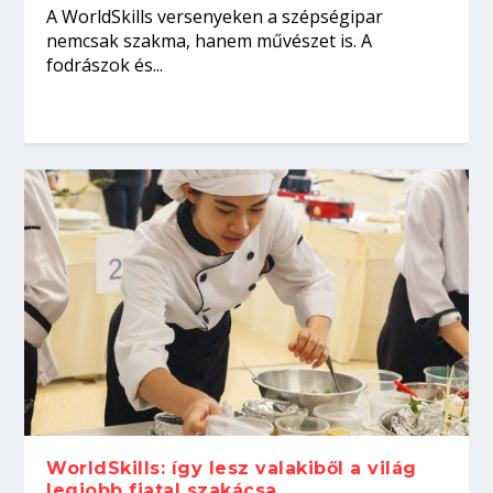
A WorldSkills versenyeken a szépségipar
nemcsak szakma, hanem művészet is. A
fodrászok és...
WorldSkills: így lesz valakiből a világ
legjobb fiatal szakácsa