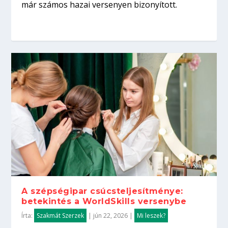
már számos hazai versenyen bizonyított.
A szépségipar csúcsteljesítménye:
betekintés a WorldSkills versenybe
Írta:
Szakmát Szerzek
|
jún 22, 2026
|
Mi leszek?