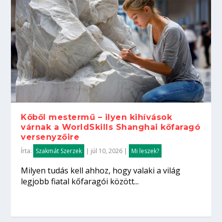
Kőből mestermű – ilyen kihívások
várnak a WorldSkills Shanghai kőfaragó
versenyzőire
Írta:
Szakmát Szerzek
|
júl 10, 2026
|
Mi leszek?
Milyen tudás kell ahhoz, hogy valaki a világ
legjobb fiatal kőfaragói között...