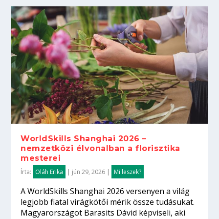
WorldSkills Shanghai 2026 –
nemzetközi élvonalban a florisztika
mesterei
Írta:
Oláh Erika
|
jún 29, 2026
|
Mi leszek?
A WorldSkills Shanghai 2026 versenyen a világ
legjobb fiatal virágkötői mérik össze tudásukat.
Magyarországot Barasits Dávid képviseli, aki