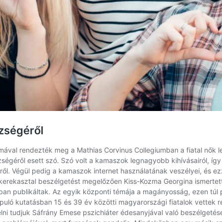
szségéről
ával rendezték meg a Mathias Corvinus Collegiumban a fiatal nők lel
égéről esett szó. Szó volt a kamaszok legnagyobb kihívásairól, így a
zségről. Végül pedig a kamaszok internet használatának veszélyei, és
kerekasztal beszélgetést megelőzően Kiss-Kozma Georgina ismertette 
an publikáltak. Az egyik központi témája a magányosság, ezen túl p
ló kutatásban 15 és 39 év közötti magyarországi fiatalok vettek rés
ni tudjuk Sáfrány Emese pszichiáter édesanyjával való beszélgetése