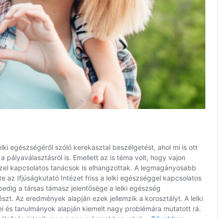
ki egészségéről szóló kerekasztal beszélgetést, ahol mi is ott
 pályaválasztásról is. Emellett az is téma volt, hogy vajon
 ezzel kapcsolatos tanácsok is elhangzottak. A legmagányosabb
az Ifjúságkutató Intézet friss a lelki egészséggel kapcsolatos
edig a társas támasz jelentősége a lelki egészség
zt. Az eredmények alapján ezek jellemzik a korosztályt. A lelki
i és tanulmányok alapján kiemelt nagy problémára mutatott rá.