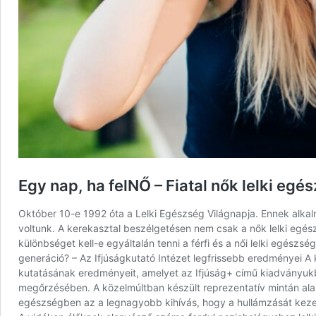
Egy nap, ha felNŐ – Fiatal nők lelki egé
Október 10-e 1992 óta a Lelki Egészség Világnapja. Ennek alkalm
voltunk. A kerekasztal beszélgetésen nem csak a nők lelki egészs
különbséget kell-e egyáltalán tenni a férfi és a női lelki egés
generáció? – Az Ifjúságkutató Intézet legfrissebb eredményei A 
kutatásának eredményeit, amelyet az Ifjúság+ című kiadványukb
megőrzésében. A közelmúltban készült reprezentatív mintán alapu
egészségben az a legnagyobb kihívás, hogy a hullámzását kezel