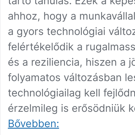
tartó tanulás. Ezek a kép
ahhoz, hogy a munkaválla
a gyors technológiai vált
felértékelődik a rugalma
és a reziliencia, hiszen a
folyamatos változásban 
technológiailag kell fejlő
érzelmileg is erősödniük 
Kulcskompetenciák:
Bővebben:
ezekre
a