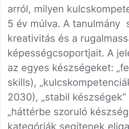
arról, milyen kulcskompet
5 év múlva. A tanulmány s
kreativitás és a rugalmass
képességcsoportjait. A jel
az egyes készségeket: „f
skills), „kulcskompetenciá
2030), „stabil készségek” 
„háttérbe szoruló készségek
kategóriák segítenek elig