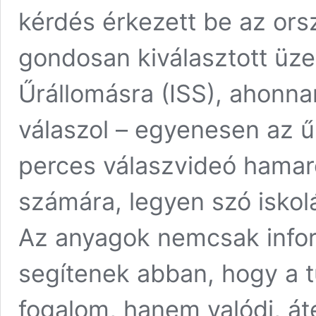
kérdés érkezett be az ors
gondosan kiválasztott üze
Űrállomásra (ISS), ahonn
válaszol – egyenesen az ű
perces válaszvideó hamaro
számára, legyen szó iskolá
Az anyagok nemcsak inform
segítenek abban, hogy a 
fogalom, hanem valódi, át