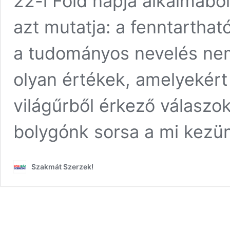
22-i Föld napja alkalmábó
azt mutatja: a fenntartha
a tudományos nevelés n
olyan értékek, amelyekért
világűrből érkező válaszo
bolygónk sorsa a mi kezü
Szakmát Szerzek!