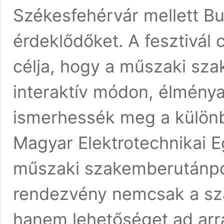
Székesfehérvár mellett Bu
érdeklődőket. A fesztivál c
célja, hogy a műszaki sza
interaktív módon, élmény
ismerhessék meg a különb
Magyar Elektrotechnikai Eg
műszaki szakemberutánpótl
rendezvény nemcsak a szak
hanem lehetőséget ad arra