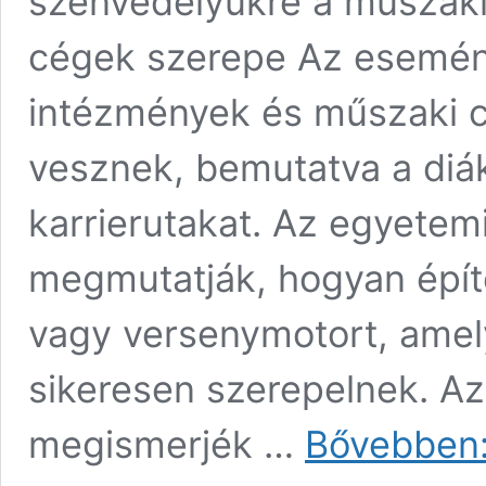
szenvedélyükre a műszaki
cégek szerepe Az esemé
intézmények és műszaki cé
vesznek, bemutatva a diá
karrierutakat. Az egyetem
megmutatják, hogyan épít
vagy versenymotort, amel
sikeresen szerepelnek. Az
megismerjék …
Bővebben