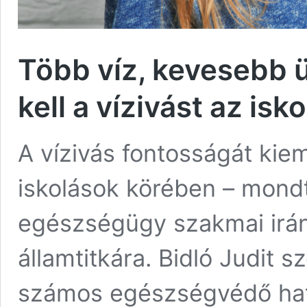
Több víz, kevesebb ü
kell a vízivást az is
A vízivás fontosságát kiem
iskolások körében – mond
egészségügy szakmai irány
államtitkára. Bidló Judit s
számos egészségvédő hatás