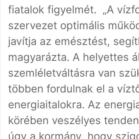
fiatalok figyelmét. „A víz
szervezet optimális működ
javítja az emésztést, segít
magyarázta. A helyettes á
szemléletváltásra van szü
többen fordulnak el a víztő
energiaitalokra. Az energia
körében veszélyes tendenci
úgy a kormány, hogy szigor