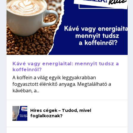
Kávé vagy energiaital: mennyit tudsz a
koffeinről?
A koffein a világ egyik leggyakrabban
fogyasztott élénkítő anyaga. Megtalálható a
kávéban, a...
Híres cégek – Tudod, mivel
foglalkoznak?