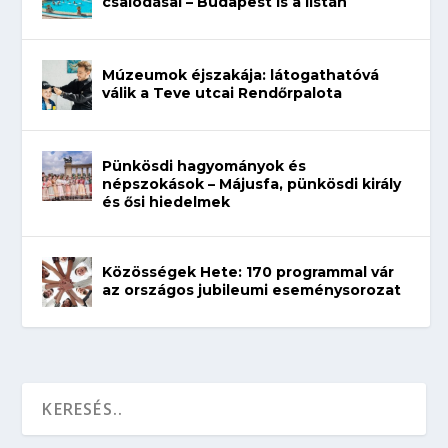
csalódásai – Budapest is a listán
Múzeumok éjszakája: látogathatóvá
válik a Teve utcai Rendőrpalota
Pünkösdi hagyományok és
népszokások – Májusfa, pünkösdi király
és ősi hiedelmek
Közösségek Hete: 170 programmal vár
az országos jubileumi eseménysorozat