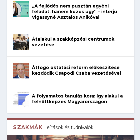
„A fejlődés nem pusztán egyéni
feladat, hanem közös ügy” – interjú
Vigassyné Asztalos Anikóval
Átalakul a szakképzési centrumok
vezetése
Átfogó oktatási reform előkészítése
kezdődik Csapodi Csaba vezetésével
A folyamatos tanulás kora: így alakul a
felnőttképzés Magyarországon
Leírások és tudnivalók
SZAKMÁK