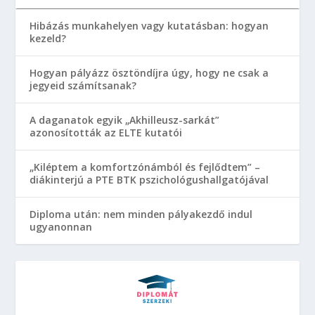
Hibázás munkahelyen vagy kutatásban: hogyan
kezeld?
Hogyan pályázz ösztöndíjra úgy, hogy ne csak a
jegyeid számítsanak?
A daganatok egyik „Akhilleusz-sarkát”
azonosították az ELTE kutatói
„Kiléptem a komfortzónámból és fejlődtem” –
diákinterjú a PTE BTK pszichológushallgatójával
Diploma után: nem minden pályakezdő indul
ugyanonnan