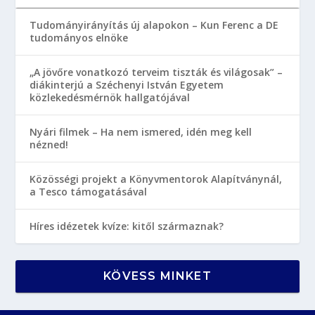
Tudományirányítás új alapokon – Kun Ferenc a DE
tudományos elnöke
„A jövőre vonatkozó terveim tiszták és világosak” –
diákinterjú a Széchenyi István Egyetem
közlekedésmérnök hallgatójával
Nyári filmek – Ha nem ismered, idén meg kell
nézned!
Közösségi projekt a Könyvmentorok Alapítványnál,
a Tesco támogatásával
Híres idézetek kvíze: kitől származnak?
KÖVESS MINKET