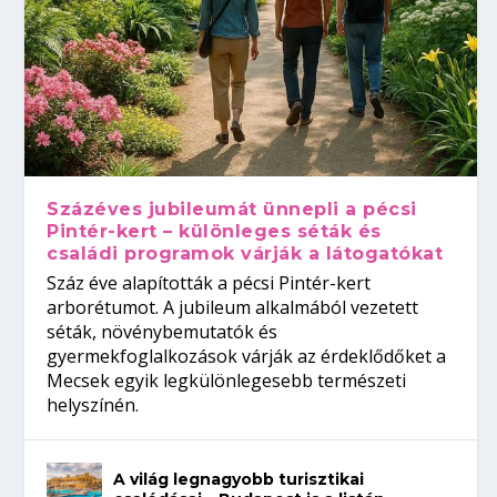
Százéves jubileumát ünnepli a pécsi
Pintér-kert – különleges séták és
családi programok várják a látogatókat
Száz éve alapították a pécsi Pintér-kert
arborétumot. A jubileum alkalmából vezetett
séták, növénybemutatók és
gyermekfoglalkozások várják az érdeklődőket a
Mecsek egyik legkülönlegesebb természeti
helyszínén.
A világ legnagyobb turisztikai