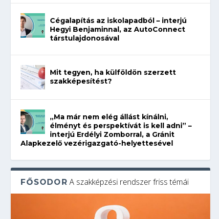
Cégalapítás az iskolapadból – interjú
Hegyi Benjaminnal, az AutoConnect
társtulajdonosával
Mit tegyen, ha külföldön szerzett
szakképesítést?
„Ma már nem elég állást kínálni,
élményt és perspektívát is kell adni” –
interjú Erdélyi Zomborral, a Gránit
Alapkezelő vezérigazgató-helyettesével
A szakképzési rendszer friss témái
FŐSODOR