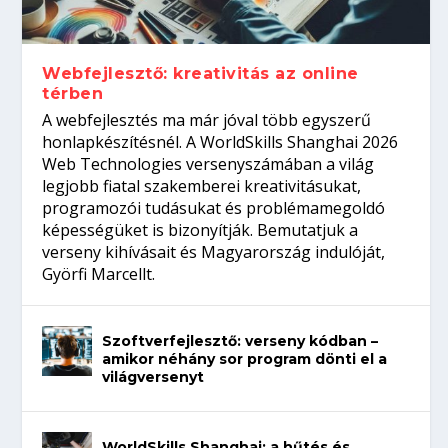
Így növelheted az esélyedet az
gépeket?
Tanulj szakmát!
amikor néhány sor program dönti el a
állásinterjúra...
világversenyt...
Webfejlesztő: kreativitás az online
térben
A webfejlesztés ma már jóval több egyszerű
honlapkészítésnél. A WorldSkills Shanghai 2026
Web Technologies versenyszámában a világ
legjobb fiatal szakemberei kreativitásukat,
programozói tudásukat és problémamegoldó
képességüket is bizonyítják. Bemutatjuk a
verseny kihívásait és Magyarország indulóját,
Györfi Marcellt.
Szoftverfejlesztő: verseny kódban –
amikor néhány sor program dönti el a
világversenyt
WorldSkills Shanghai: a hűtés és