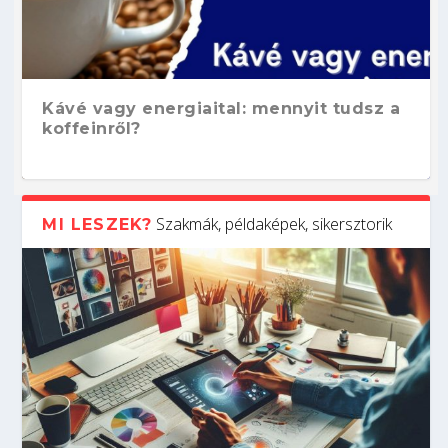
Kávé vagy energiaital: mennyit tudsz a
koffeinről?
Szakmák, példaképek, sikersztorik
MI LESZEK?
Hogyan készíts ATS-barát önéletrajzot?
Kitalálod, mire használják ezeket a
Nem sikerült az egyetemi felvételi?
Szoftverfejlesztő: verseny kódban –