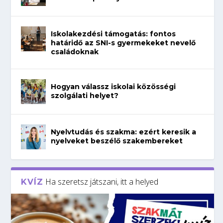
Iskolakezdési támogatás: fontos
határidő az SNI-s gyermekeket nevelő
családoknak
Hogyan válassz iskolai közösségi
szolgálati helyet?
Nyelvtudás és szakma: ezért keresik a
nyelveket beszélő szakembereket
Ha szeretsz játszani, itt a helyed
KVÍZ