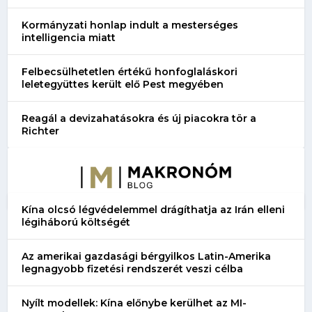
Kormányzati honlap indult a mesterséges
intelligencia miatt
Felbecsülhetetlen értékű honfoglaláskori
leletegyüttes került elő Pest megyében
Reagál a devizahatásokra és új piacokra tör a
Richter
Kína olcsó légvédelemmel drágíthatja az Irán elleni
légiháború költségét
Az amerikai gazdasági bérgyilkos Latin-Amerika
legnagyobb fizetési rendszerét veszi célba
Nyílt modellek: Kína előnybe kerülhet az MI-