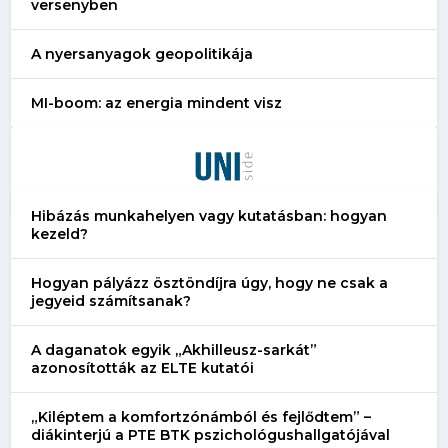
versenyben
A nyersanyagok geopolitikája
MI-boom: az energia mindent visz
Hibázás munkahelyen vagy kutatásban: hogyan
kezeld?
Hogyan pályázz ösztöndíjra úgy, hogy ne csak a
jegyeid számítsanak?
A daganatok egyik „Akhilleusz-sarkát”
azonosították az ELTE kutatói
„Kiléptem a komfortzónámból és fejlődtem” –
diákinterjú a PTE BTK pszichológushallgatójával