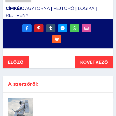
CÍMKÉK:
AGYTORNA
|
FEJTÖRŐ
|
LOGIKA
|
REJTVÉNY
ELŐZŐ
KÖVETKEZŐ
A szerzőről: