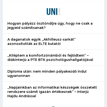
Hogyan pályázz ösztöndíjra úgy, hogy ne csak a
jegyeid számítsanak?
A daganatok egyik „Akhilleusz-sarkát”
azonosították az ELTE kutatói
„Kiléptem a komfortzónámból és fejlődtem” –
diákinterjú a PTE BTK pszichológushallgatójával
Diploma után: nem minden pályakezdő indul
ugyanonnan
„Napjainkban az informatikai készségek összetett
rendszere számít igazán értékesnek” – Interjú
Hajdu Andrással