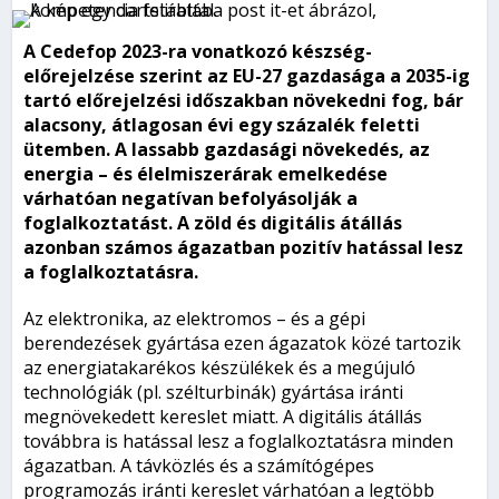
A Cedefop 2023-ra vonatkozó készség-
előrejelzése szerint az EU-27 gazdasága a 2035-ig
tartó előrejelzési időszakban növekedni fog, bár
alacsony, átlagosan évi egy százalék feletti
ütemben. A lassabb gazdasági növekedés, az
energia – és élelmiszerárak emelkedése
várhatóan negatívan befolyásolják a
foglalkoztatást. A zöld és digitális átállás
azonban számos ágazatban pozitív hatással lesz
a foglalkoztatásra.
Az elektronika, az elektromos – és a gépi
berendezések gyártása ezen ágazatok közé tartozik
az energiatakarékos készülékek és a megújuló
technológiák (pl. szélturbinák) gyártása iránti
megnövekedett kereslet miatt. A digitális átállás
továbbra is hatással lesz a foglalkoztatásra minden
ágazatban. A távközlés és a számítógépes
programozás iránti kereslet várhatóan a legtöbb