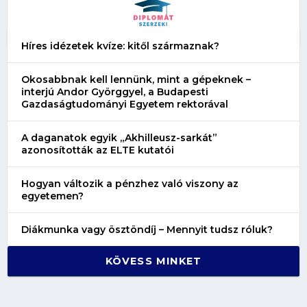
Híres idézetek kvíze: kitől származnak?
Okosabbnak kell lennünk, mint a gépeknek –
interjú Andor Györggyel, a Budapesti
Gazdaságtudományi Egyetem rektorával
A daganatok egyik „Akhilleusz-sarkát”
azonosították az ELTE kutatói
Hogyan változik a pénzhez való viszony az
egyetemen?
Diákmunka vagy ösztöndíj – Mennyit tudsz róluk?
KÖVESS MINKET