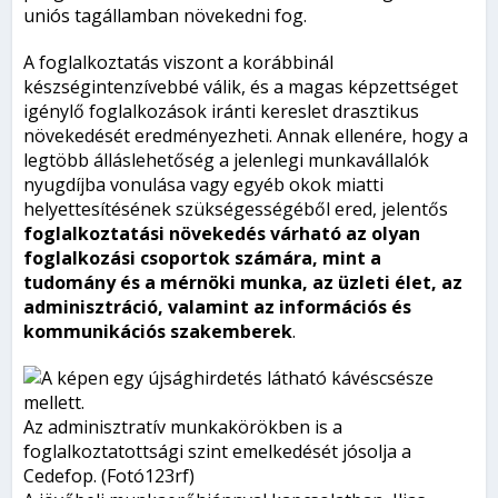
uniós tagállamban növekedni fog.
A foglalkoztatás viszont a korábbinál
készségintenzívebbé válik, és a magas képzettséget
igénylő foglalkozások iránti kereslet drasztikus
növekedését eredményezheti. Annak ellenére, hogy a
legtöbb álláslehetőség a jelenlegi munkavállalók
nyugdíjba vonulása vagy egyéb okok miatti
helyettesítésének szükségességéből ered, jelentős
foglalkoztatási növekedés várható az olyan
foglalkozási csoportok számára, mint a
tudomány és a mérnöki munka, az üzleti élet, az
adminisztráció, valamint az információs és
kommunikációs szakemberek
.
Az adminisztratív munkakörökben is a
foglalkoztatottsági szint emelkedését jósolja a
Cedefop. (Fotó123rf)