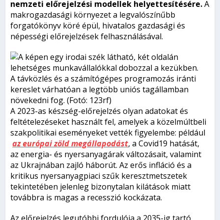
nemzeti előrejelzési modellek helyettesítésére.
A
makrogazdasági környezet a legvalószínűbb
forgatókönyv köré épül, hivatalos gazdasági és
népességi előrejelzések felhasználásával.
A távközlés és a számítógépes programozás iránti
kereslet várhatóan a legtöbb uniós tagállamban
növekedni fog. (Fotó: 123rf)
A 2023-as készség-előrejelzés olyan adatokat és
feltételezéseket használt fel, amelyek a közelmúltbeli
szakpolitikai eseményeket vették figyelembe: például
az európai zöld megállapodást
, a Covid19 hatását,
az energia- és nyersanyagárak változásait, valamint
az Ukrajnában zajló háborút. Az erős infláció és a
kritikus nyersanyagpiaci szűk keresztmetszetek
tekintetében jelenleg bizonytalan kilátások miatt
továbbra is magas a recesszió kockázata.
Az előrejelzés legutóbbi fordulója a 2035-ig tartó