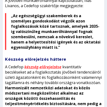
A jövőbeli munkaerőhiánnyal kapcsolatban, Ilias
Livanos, a Cedefop szakértője megjegyezte:
„Az egészségügyi szakemberek és a
személyes gondoskodást végzők azon
foglalkozások közé tartoznak, amelyek 2035-
ig valószínűleg munkaerőhiánnyal fognak
szembesülni, nemcsak a növekvő kereslet,
hanem a helyettesítési igények és az oktatási
egyensúlyhiány miatt is.”
Készség előrejelzés háttere
A Cedefop
készség-előrejelzése
kvantitatív
becsléseket ad a foglalkoztatás jövőbeli tendenciáiról
üzleti ágazatonként és foglalkozásonként valamennyi
tagállamra és néhány további országra vonatkozóan.
Harmonizált nemzetközi adatokat és közös
módszertani megközelítést alkalmaz az
országok közötti összehasonlítás és
teljesítményértékelés biztosítására, nem pedig a