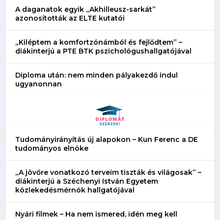
A daganatok egyik „Akhilleusz-sarkát”
azonosították az ELTE kutatói
„Kiléptem a komfortzónámból és fejlődtem” –
diákinterjú a PTE BTK pszichológushallgatójával
Diploma után: nem minden pályakezdő indul
ugyanonnan
Tudományirányítás új alapokon – Kun Ferenc a DE
tudományos elnöke
„A jövőre vonatkozó terveim tiszták és világosak” –
diákinterjú a Széchenyi István Egyetem
közlekedésmérnök hallgatójával
Nyári filmek – Ha nem ismered, idén meg kell