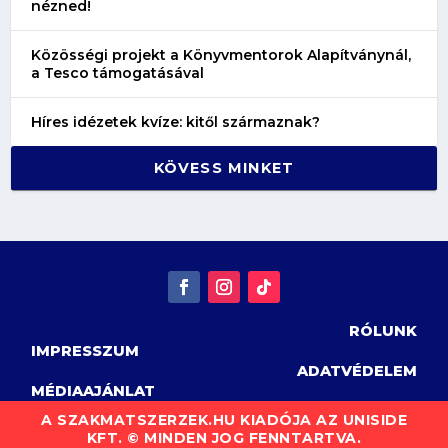
nézned!
Közösségi projekt a Könyvmentorok Alapítványnál,
a Tesco támogatásával
Híres idézetek kvíze: kitől származnak?
KÖVESS MINKET
RÓLUNK
IMPRESSZUM
ADATVÉDELEM
MÉDIAAJÁNLAT
A SZAKMATSZERZEK.HU KIADÓJA AZ UNISIDE
KFT. © MINDEN JOG FENNTARTVA.