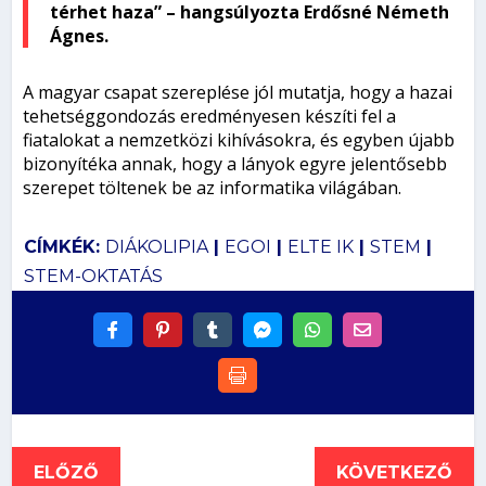
térhet haza” – hangsúlyozta Erdősné Németh
Ágnes.
A magyar csapat szereplése jól mutatja, hogy a hazai
tehetséggondozás eredményesen készíti fel a
fiatalokat a nemzetközi kihívásokra, és egyben újabb
bizonyítéka annak, hogy a lányok egyre jelentősebb
szerepet töltenek be az informatika világában.
CÍMKÉK:
DIÁKOLIPIA
|
EGOI
|
ELTE IK
|
STEM
|
STEM-OKTATÁS
ELŐZŐ
KÖVETKEZŐ