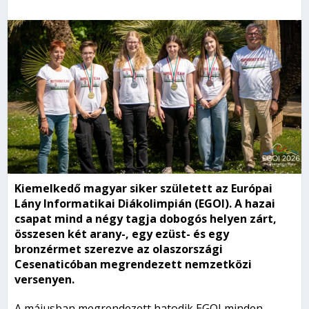
Kiemelkedő magyar siker született az Európai
Lány Informatikai Diákolimpián (EGOI). A hazai
csapat mind a négy tagja dobogós helyen zárt,
összesen két arany-, egy ezüst- és egy
bronzérmet szerezve az olaszországi
Cesenaticóban megrendezett nemzetközi
versenyen.
A májusban megrendezett hatodik EGOI minden