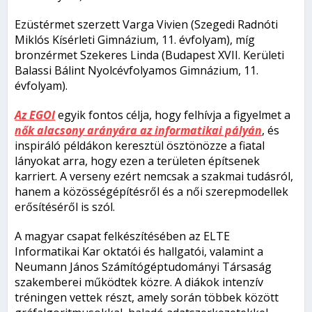
Ezüstérmet szerzett Varga Vivien (Szegedi Radnóti
Miklós Kísérleti Gimnázium, 11. évfolyam), míg
bronzérmet Szekeres Linda (Budapest XVII. Kerületi
Balassi Bálint Nyolcévfolyamos Gimnázium, 11.
évfolyam).
Az EGOI
egyik fontos célja, hogy felhívja a figyelmet a
nők alacsony arányára az informatikai pályán
, és
inspiráló példákon keresztül ösztönözze a fiatal
lányokat arra, hogy ezen a területen építsenek
karriert. A verseny ezért nemcsak a szakmai tudásról,
hanem a közösségépítésről és a női szerepmodellek
erősítéséről is szól.
A magyar csapat felkészítésében az ELTE
Informatikai Kar oktatói és hallgatói, valamint a
Neumann János Számítógéptudományi Társaság
szakemberei működtek közre. A diákok intenzív
tréningen vettek részt, amely során többek között