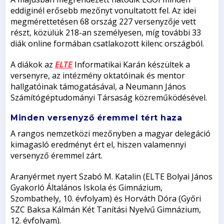
eddiginél erősebb mezőnyt vonultatott fel. Az idei
megmérettetésen 68 ország 227 versenyzője vett
részt, közülük 218-an személyesen, míg további 33
diák online formában csatlakozott kilenc országból.
A diákok az
ELTE
Informatikai Karán készültek a
versenyre, az intézmény oktatóinak és mentor
hallgatóinak támogatásával, a Neumann János
Számítógéptudományi Társaság közreműködésével.
Minden versenyző éremmel tért haza
A rangos nemzetközi mezőnyben a magyar delegáció
kimagasló eredményt ért el, hiszen valamennyi
versenyző éremmel zárt.
Aranyérmet nyert Szabó M. Katalin (ELTE Bolyai János
Gyakorló Általános Iskola és Gimnázium,
Szombathely, 10. évfolyam) és Horváth Dóra (Győri
SZC Baksa Kálmán Két Tanítási Nyelvű Gimnázium,
12. évfolyam).