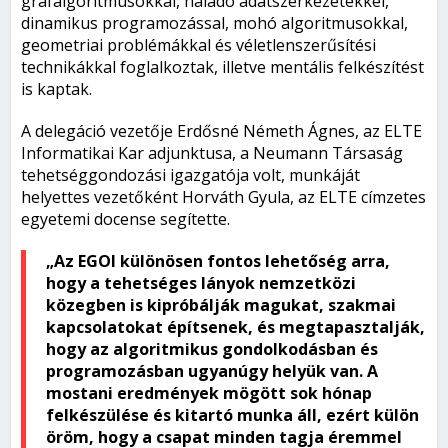
gráfalgoritmusokkal, haladó adatszerkezetekkel,
dinamikus programozással, mohó algoritmusokkal,
geometriai problémákkal és véletlenszerűsítési
technikákkal foglalkoztak, illetve mentális felkészítést
is kaptak.
A delegáció vezetője Erdősné Németh Ágnes, az ELTE
Informatikai Kar adjunktusa, a Neumann Társaság
tehetséggondozási igazgatója volt, munkáját
helyettes vezetőként Horváth Gyula, az ELTE címzetes
egyetemi docense segítette.
„Az EGOI különösen fontos lehetőség arra,
hogy a tehetséges lányok nemzetközi
közegben is kipróbálják magukat, szakmai
kapcsolatokat építsenek, és megtapasztalják,
hogy az algoritmikus gondolkodásban és
programozásban ugyanúgy helyük van. A
mostani eredmények mögött sok hónap
felkészülése és kitartó munka áll, ezért külön
öröm, hogy a csapat minden tagja éremmel