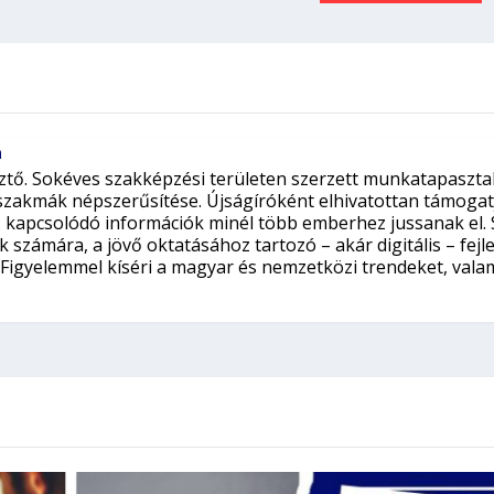
a
ztő. Sokéves szakképzési területen szerzett munkatapasztala
 szakmák népszerűsítése. Újságíróként elhivatottan támogatj
 kapcsolódó információk minél több emberhez jussanak el. S
 számára, a jövő oktatásához tartozó – akár digitális – fej
Figyelemmel kíséri a magyar és nemzetközi trendeket, vala