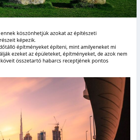
, ennek köszönhetjük azokat az építészeti
észeit képezik.
dőtálló építményeket építeni, mint amilyeneket mi
álják ezeket az épületeket, építményeket, de azok nem
s köveit összetartó habarcs receptjének pontos