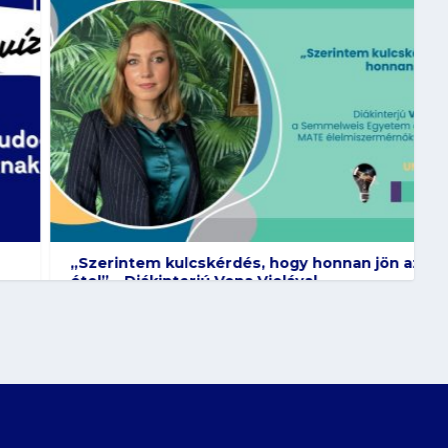
„Szerintem kulcskérdés, hogy honnan jön az
étel” – Diákinterjú Vona Violával