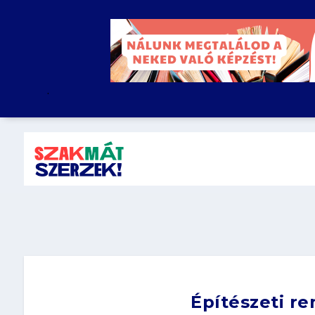
.
Építészeti r