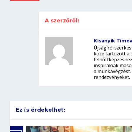
A szerzőről:
Kisanyik Tíme
Újságíró-szerkes
közé tartozott a
felnőttképzéshez
inspirálóak mások
a munkavégzést. 
rendezvényeket.
Ez is érdekelhet: