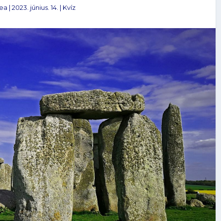
mea
|
2023. június. 14.
|
Kvíz