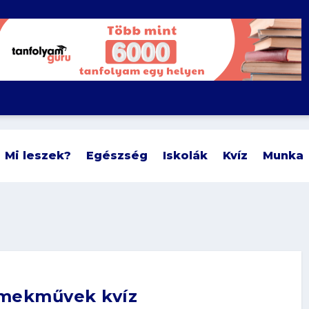
Mi leszek?
Egészség
Iskolák
Kvíz
Munka
emekművek kvíz