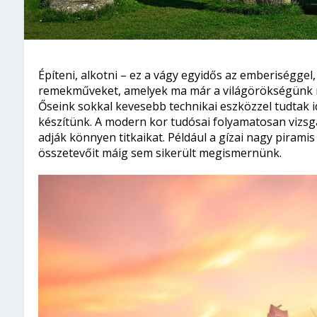
Építeni, alkotni – ez a vágy egyidős az emberiséggel
remekműveket, amelyek ma már a világörökségünk r
Őseink sokkal kevesebb technikai eszközzel tudtak i
készítünk. A modern kor tudósai folyamatosan vizsg
adják könnyen titkaikat. Például a gízai nagy pirami
összetevőit máig sem sikerült megismernünk.