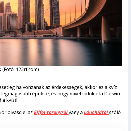
 (Fotó: 123rf.com)
 esetleg ha vonzanak az érdekességek, akkor ez a kvíz
 legmagasabb épülete, és hogy mivel indokolta Darwin
 a kvízt!
kor olvasd el az
Eiffel-toronyról
vagy a
Lánchídról
szóló