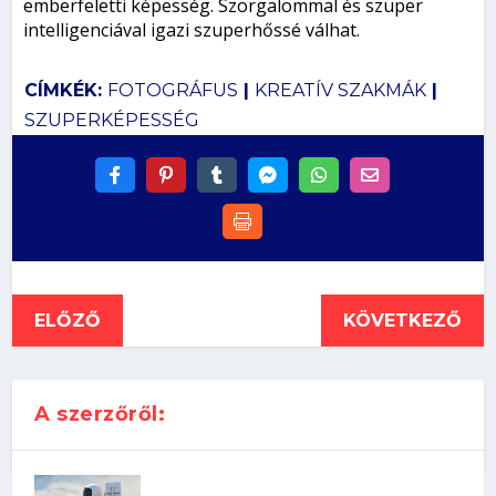
emberfeletti képesség. Szorgalommal és szuper
intelligenciával igazi szuperhőssé válhat.
CÍMKÉK:
FOTOGRÁFUS
|
KREATÍV SZAKMÁK
|
SZUPERKÉPESSÉG
ELŐZŐ
KÖVETKEZŐ
A szerzőről: