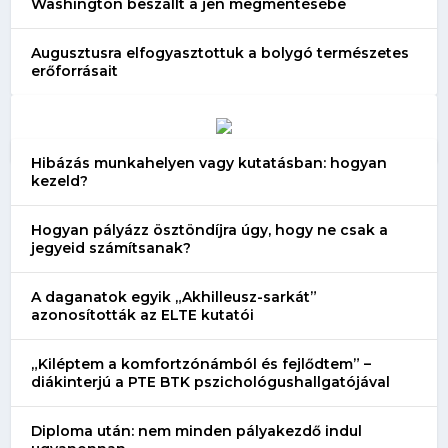
Washington beszállt a jen megmentésébe
Augusztusra elfogyasztottuk a bolygó természetes
erőforrásait
Hibázás munkahelyen vagy kutatásban: hogyan
kezeld?
Hogyan pályázz ösztöndíjra úgy, hogy ne csak a
jegyeid számítsanak?
A daganatok egyik „Akhilleusz-sarkát”
azonosították az ELTE kutatói
„Kiléptem a komfortzónámból és fejlődtem” –
diákinterjú a PTE BTK pszichológushallgatójával
Diploma után: nem minden pályakezdő indul