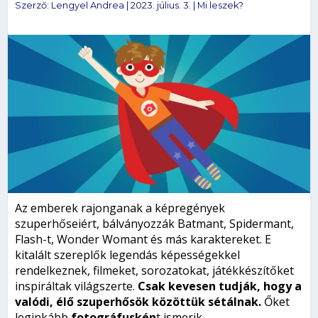
Szerző:
Lengyel Andrea
|
2023. július. 3.
|
Mi leszek?
Az emberek rajonganak a képregények
szuperhőseiért, bálványozzák Batmant, Spidermant,
Flash-t, Wonder Womant és más karaktereket. E
kitalált szereplők legendás képességekkel
rendelkeznek, filmeket, sorozatokat, játékkészítőket
inspiráltak világszerte.
Csak kevesen tudják, hogy a
valódi, élő szuperhősök közöttük
sétálnak
.
Őket
leginkább
fotográfuskén
t ismerik.