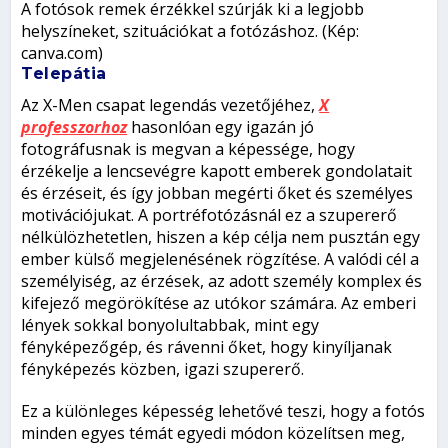
A fotósok remek érzékkel szúrják ki a legjobb
helyszíneket, szituációkat a fotózáshoz. (Kép:
canva.com)
Telepátia
Az X-Men csapat legendás vezetőjéhez,
X
professzorhoz
hasonlóan egy igazán jó
fotográfusnak is megvan a képessége, hogy
érzékelje a lencsevégre kapott emberek gondolatait
és érzéseit, és így jobban megérti őket és személyes
motivációjukat. A portréfotózásnál ez a szupererő
nélkülözhetetlen, hiszen a kép célja nem pusztán egy
ember külső megjelenésének rögzítése. A valódi cél a
személyiség, az érzések, az adott személy komplex és
kifejező megörökítése az utókor számára. Az emberi
lények sokkal bonyolultabbak, mint egy
fényképezőgép, és rávenni őket, hogy kinyíljanak
fényképezés közben, igazi szupererő.
Ez a különleges képesség lehetővé teszi, hogy a fotós
minden egyes témát egyedi módon közelítsen meg,