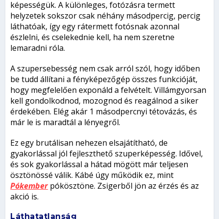
képességük. A különleges, fotózásra termett
helyzetek sokszor csak néhány másodpercig, percig
láthatóak, így egy rátermett fotósnak azonnal
észlelni, és cselekednie kell, ha nem szeretne
lemaradni róla.
A szupersebesség nem csak arról szól, hogy időben
be tudd állítani a fényképezőgép összes funkcióját,
hogy megfelelően exponáld a felvételt. Villámgyorsan
kell gondolkodnod, mozognod és reagálnod a siker
érdekében. Elég akár 1 másodpercnyi tétovázás, és
már le is maradtál a lényegről.
Ez egy brutálisan nehezen elsajátítható, de
gyakorlással jól fejleszthető szuperképesség. Idővel,
és sok gyakorlással a hátad mögött már teljesen
ösztönössé válik. Kábé úgy működik ez, mint
Pókember
pókösztöne. Zsigerből jön az érzés és az
akció is.
Láthatatlanság