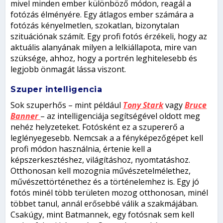
mivel minden ember különböző módon, reagál a
fotózás élményére. Egy átlagos ember számára a
fotózás kényelmetlen, szokatlan, bizonytalan
szituációnak számít. Egy profi fotós érzékeli, hogy az
aktuális alanyának milyen a lelkiállapota, mire van
szüksége, ahhoz, hogy a portrén leghitelesebb és
legjobb önmagát lássa viszont.
Szuper intelligencia
Sok szuperhős – mint például
Tony Stark
vagy
Bruce
Banner
– az intelligenciája segítségével oldott meg
nehéz helyzeteket. Fotósként ez a szupererő a
leglényegesebb. Nemcsak a a fényképezőgépet kell
profi módon használnia, értenie kell a
képszerkesztéshez, világításhoz, nyomtatáshoz.
Otthonosan kell mozognia művészetelmélethez,
művészettörténethez és a történelemhez is. Egy jó
fotós minél több területen mozog otthonosan, minél
többet tanul, annál erősebbé válik a szakmájában.
Csakúgy, mint Batmannek, egy fotósnak sem kell