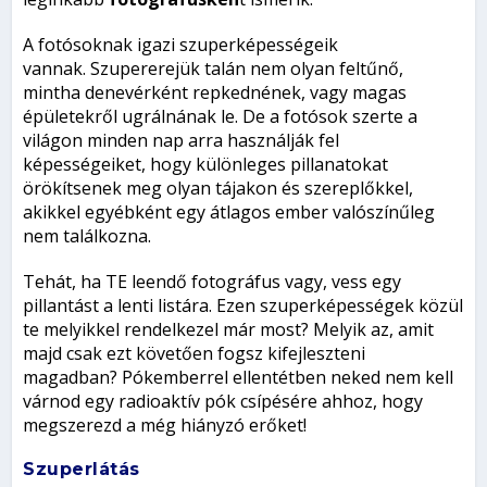
A fotósoknak igazi szuperképességeik
vannak. Szupererejük talán nem olyan feltűnő,
mintha denevérként repkednének, vagy magas
épületekről ugrálnának le. De a fotósok szerte a
világon minden nap arra használják fel
képességeiket, hogy különleges pillanatokat
örökítsenek meg olyan tájakon és szereplőkkel,
akikkel egyébként egy átlagos ember valószínűleg
nem találkozna.
Tehát, ha TE leendő fotográfus vagy, vess egy
pillantást a lenti listára. Ezen szuperképességek közül
te melyikkel rendelkezel már most? Melyik az, amit
majd csak ezt követően fogsz kifejleszteni
magadban? Pókemberrel ellentétben neked nem kell
várnod egy radioaktív pók csípésére ahhoz, hogy
megszerezd a még hiányzó erőket!
Szuperlátás