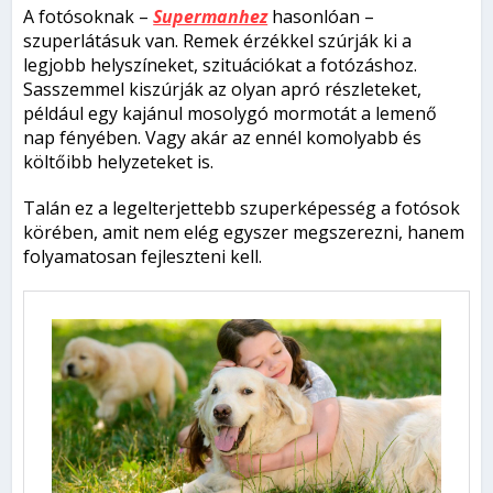
A fotósoknak –
Supermanhez
hasonlóan –
szuperlátásuk van. Remek érzékkel szúrják ki a
legjobb helyszíneket, szituációkat a fotózáshoz.
Sasszemmel kiszúrják az olyan apró részleteket,
például egy kajánul mosolygó mormotát a lemenő
nap fényében. Vagy akár az ennél komolyabb és
költőibb helyzeteket is.
Talán ez a legelterjettebb szuperképesség a fotósok
körében, amit nem elég egyszer megszerezni, hanem
folyamatosan fejleszteni kell.