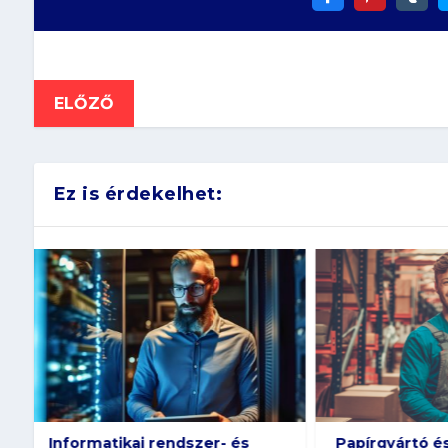
ELŐZŐ
Ez is érdekelhet:
Papírgyártó és -feldolgozó,
Papírgyártó é