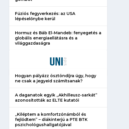
Fúziós fegyverkezés: az USA
lépéselőnybe kerül
Hormuz és Báb El-Mandeb: fenyegetés a
globális energiaellátásra és a
világgazdaságra
Hogyan pályázz ösztöndíjra úgy, hogy
ne csak a jegyeid számítsanak?
A daganatok egyik „Akhilleusz-sarkát”
azonosították az ELTE kutatói
„Kiléptem a komfortzónámból és
fejlődtem” – diákinterjú a PTE BTK
pszichológushallgatójával
Erjedés és üdítőital-ipari
Járműipari karban