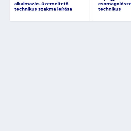
csomagolószer gyártó
csomagolósz
technikus