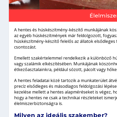
Élelmisze
A hentes és húskészítmény-készítő munkájának kösz
az egyéb húskészítmények már feldolgozott, fogyasz
húskészítmény-készítő felelős az állatok elsődleges
csontozást.
Emellett szakértelemmel rendelkezik a különböző hú
vagy szalámik elkészítésében. Munkájának köszönh
étkezőasztalainkra, például sózott, pácolt vagy hőke
A hentes feladatai közé tartozik a munkaterület átvé
precíz elsődleges és másodlagos feldolgozási lépés
kezelése mellett a hentes alapméréseket is végez, 
hogy a hentes ne csak a technikai részleteket ismerj
élelmiszerbiztonságra is.
Milyen az ideális szakember?