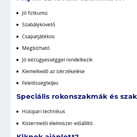
Jó fizikumú
Szabálykövető
Csapatjátékos
Megbízható
Jó kézügyességgel rendelkezik
Kiemelkedő az ízérzékelése
Felelősségteljes
Speciális rokonszakmák és sza
Húsipari technikus
Kistermelői élelmiszer-előállító
Kiknek ajánlott?