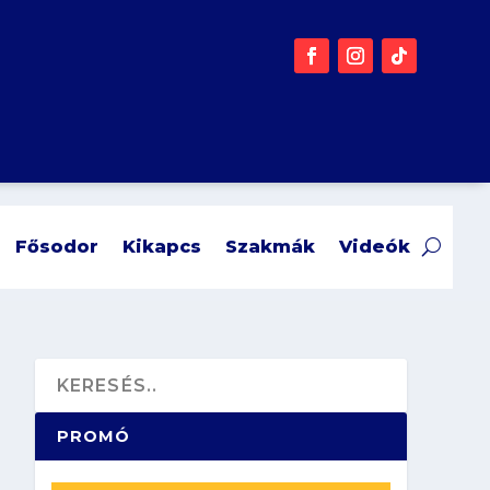
Fősodor
Kikapcs
Szakmák
Videók
PROMÓ