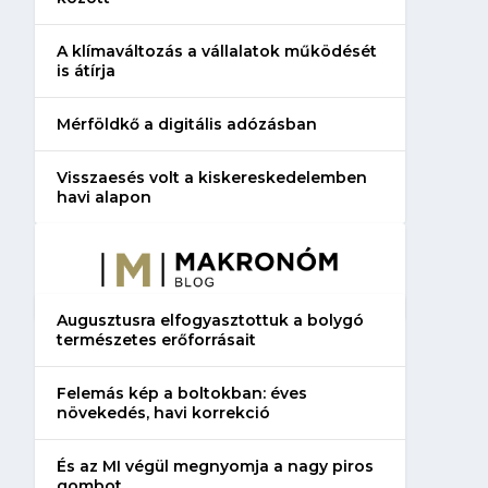
A klímaváltozás a vállalatok működését
is átírja
Mérföldkő a digitális adózásban
Visszaesés volt a kiskereskedelemben
havi alapon
Augusztusra elfogyasztottuk a bolygó
természetes erőforrásait
Felemás kép a boltokban: éves
növekedés, havi korrekció
És az MI végül megnyomja a nagy piros
gombot