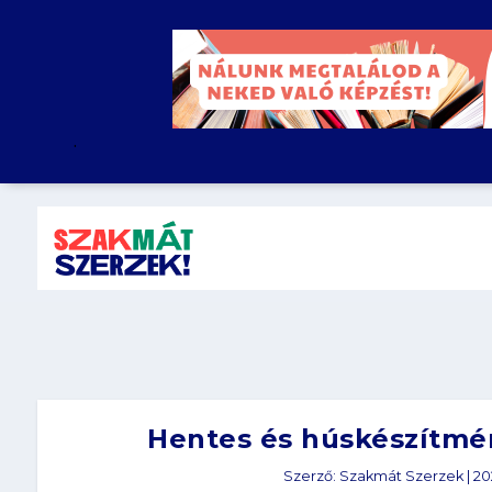
.
Hentes és húskészítmén
Szerző:
Szakmát Szerzek
|
20