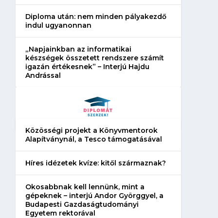
technikus szakma
technikus szakma 
Diploma után: nem minden pályakezdő
indul ugyanonnan
„Napjainkban az informatikai
készségek összetett rendszere számít
igazán értékesnek” – Interjú Hajdu
Andrással
Közösségi projekt a Könyvmentorok
Alapítványnál, a Tesco támogatásával
Híres idézetek kvíze: kitől származnak?
Okosabbnak kell lennünk, mint a
gépeknek – interjú Andor Györggyel, a
Budapesti Gazdaságtudományi
Egyetem rektorával