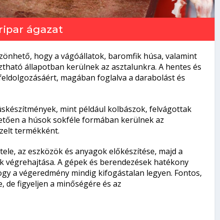
ripar
ágazat
önhető, hogy a vágóállatok, baromfik húsa, valamint
tható állapotban kerülnek az asztalunkra. A hentes és
 feldolgozásáért, magában foglalva a darabolást és
skészítmények, mint például kolbászok, felvágottak
etően a húsok sokféle formában kerülnek az
zelt termékként.
tele, az eszközök és anyagok előkészítése, majd a
ek végrehajtása. A gépek és berendezések hatékony
hogy a végeredmény mindig kifogástalan legyen. Fontos,
e, de figyeljen a minőségére és az