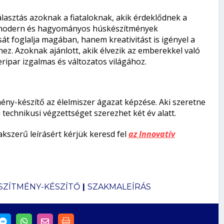
lasztás azoknak a fiataloknak, akik érdeklődnek a
 a modern és hagyományos húskészítmények
t foglalja magában, hanem kreativitást is igényel a
ez. Azoknak ajánlott, akik élvezik az emberekkel való
ripar izgalmas és változatos világához.
mény-készítő az élelmiszer ágazat képzése. Aki szeretne
 technikusi végzettséget szerezhet két év alatt.
akszerű leírásért kérjük keresd fel
az Innovatív
SZÍTMÉNY-KÉSZÍTŐ
|
SZAKMALEÍRÁS