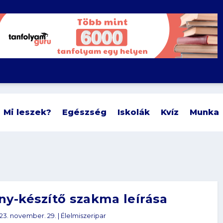
Mi leszek?
Egészség
Iskolák
Kvíz
Munka
y-készítő szakma leírása
23. november. 29.
|
Élelmiszeripar