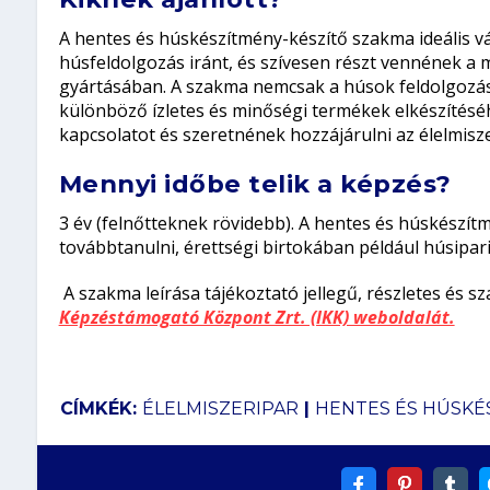
A hentes és húskészítmény-készítő szakma ideális vá
húsfeldolgozás iránt, és szívesen részt vennének
gyártásában. A szakma nemcsak a húsok feldolgozásá
különböző ízletes és minőségi termékek elkészítéséh
kapcsolatot és szeretnének hozzájárulni az élelmisze
Mennyi időbe telik a képzés?
3 év (felnőtteknek rövidebb). A hentes és húskészít
továbbtanulni, érettségi birtokában például húsipari
A szakma leírása tájékoztató jellegű, részletes és sz
Képzéstámogató Központ Zrt. (IKK) weboldalát.
CÍMKÉK:
ÉLELMISZERIPAR
|
HENTES ÉS HÚSKÉ