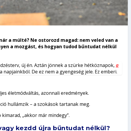
már a múlté? Ne ostorozd magad: nem veled van a
nnyen a mozgást, és hogyan tudod bűntudat nélkül
j edzésterv, új én. Aztán jönnek a szürke hétköznapok,
a
a napjainkból. De ez nem a gyengeség jele. Ez emberi.
eljes életmódváltás, azonnali eredmények.
ció hullámzik – a szokások tartanak meg.
 kimarad, „akkor már mindegy”.
vagy kezdd újra bűntudat nélkül?