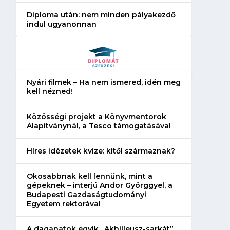
Diploma után: nem minden pályakezdő
indul ugyanonnan
Nyári filmek – Ha nem ismered, idén meg
kell nézned!
Közösségi projekt a Könyvmentorok
Alapítványnál, a Tesco támogatásával
Híres idézetek kvíze: kitől származnak?
Okosabbnak kell lennünk, mint a
gépeknek – interjú Andor Györggyel, a
Budapesti Gazdaságtudományi
Egyetem rektorával
A daganatok egyik „Akhilleusz-sarkát”