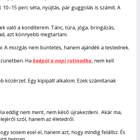
 10–15 perc séta, nyújtás, pár guggolás is számít. A
 való a konditerem. Tánc, túra, jóga, bringázás,
d, azt könnyebb megtartani.
ni. A mozgás nem büntetés, hanem ajándék a testednek.
szünetben. Ha
beépül a napi rutinodba
, nem kell
bb közérzet. Egy kipipált alkalom. Ezek számítanak
. Ha eddig nem ment, nem késő újrakezdeni. Akár ma,
ejéről szól, hanem az életedről.
ogy sosem esel el, hanem azt, hogy mindig felállsz. És
mint tegnap.