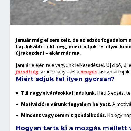
Január még el sem telt, de az edzős fogadalom 
baj. Inkább tudd meg, miért adjuk fel olyan kö
újrakezdeni – akár már ma.
Január elején tele vagyunk lelkesedéssel. Új cipő, ú
fáradtság
, az időhiány – és a
mozgás
lassan kikopik 
Miért adjuk fel ilyen gyorsan?
Túl nagy elvárásokkal indulunk.
Heti 5 edzés, t
Motivációra várunk fegyelem helyett.
A motivá
Mindent vagy semmit gondolkodás.
Ha egy nap
Hogyan tarts ki a mozgás mellett 