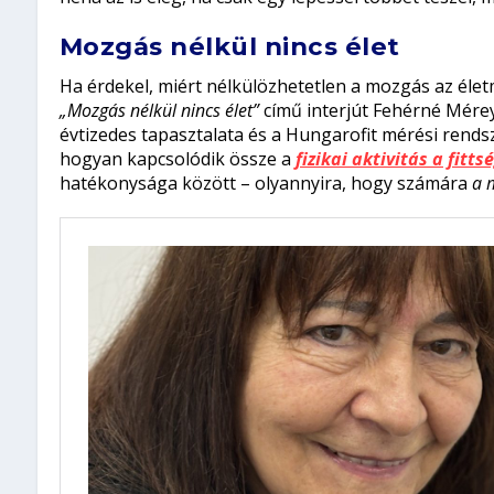
Mozgás nélkül nincs élet
Ha érdekel, miért nélkülözhetetlen a mozgás az élet
„Mozgás nélkül nincs élet”
című interjút Fehérné Mérey
évtizedes tapasztalata és a Hungarofit mérési rendsze
hogyan kapcsolódik össze a
fizikai aktivitás a fitts
hatékonysága között – olyannyira, hogy számára
a 