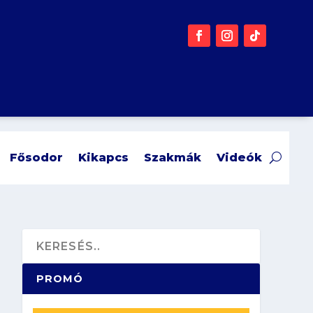
Fősodor
Kikapcs
Szakmák
Videók
PROMÓ