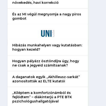
növekedés, havi korrekció
És az MI végül megnyomja a nagy piros
gombot
Hibázás munkahelyen vagy kutatásban:
hogyan kezeld?
Hogyan pályázz ösztöndíjra úgy, hogy
ne csak a jegyeid számítsanak?
A daganatok egyik „Akhilleusz-sarkát”
azonosították az ELTE kutatói
„Kiléptem a komfortzónámból és
fejlődtem” – diákinterjú a PTE BTK
pszichológushallgatójával