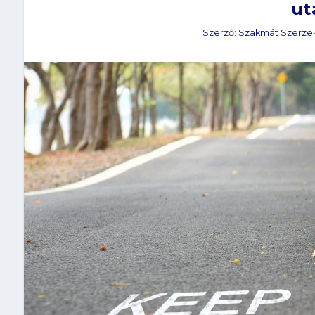
ut
Szerző:
Szakmát Szerze