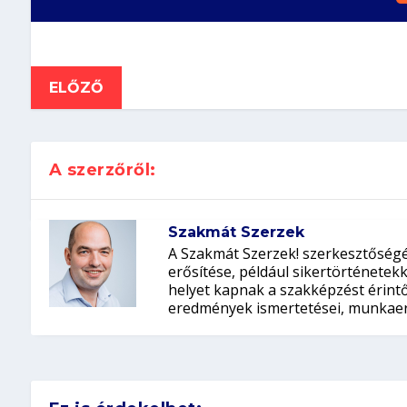
ELŐZŐ
A szerzőről:
Szakmát Szerzek
A Szakmát Szerzek! szerkesztőségé
erősítése, például sikertörténete
helyet kapnak a szakképzést érintő 
eredmények ismertetései, munkaer