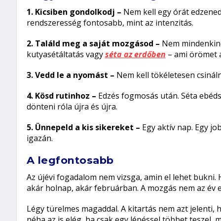
1. Kicsiben gondolkodj –
Nem kell egy órát edzened.
rendszeresség fontosabb, mint az intenzitás.
2. Találd meg a saját mozgásod –
Nem mindenkinek
kutyasétáltatás vagy
séta az erdőben
– ami örömet a
3. Vedd le a nyomást –
Nem kell tökéletesen csinál
4. Kösd rutinhoz –
Edzés fogmosás után. Séta ebéd
dönteni róla újra és újra.
5. Ünnepeld a kis sikereket –
Egy aktív nap. Egy jo
igazán.
A legfontosabb
Az újévi fogadalom nem vizsga, amin el lehet bukni
akár holnap, akár februárban. A mozgás nem az év el
Légy türelmes magaddal. A kitartás nem azt jelenti, h
néha az is elég, ha csak egy lépéssel többet teszel, 