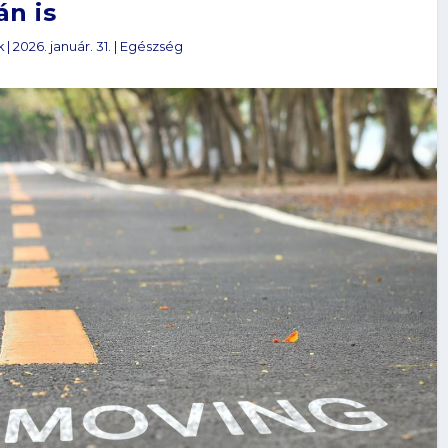
án is
k
|
2026. január. 31.
|
Egészség