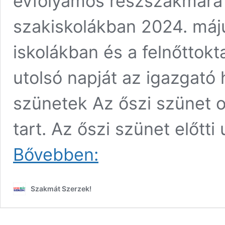
évfolyamos részszakmára v
szakiskolákban 2024. máj
iskolákban és a felnőttokt
utolsó napját az igazgató 
szünetek Az őszi szünet 
tart. Az őszi szünet előtti
Hosszú
Bővebben:
várakozás
után
megjelent
Szakmát Szerzek!
a
2023/2024.
tanév
rendjéről