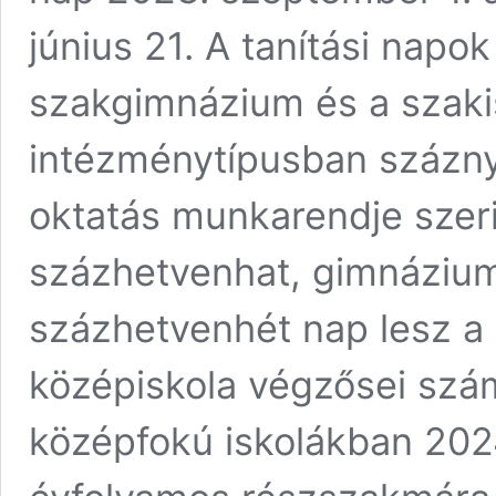
június 21. A tanítási nap
szakgimnázium és a szakis
intézménytípusban százny
oktatás munkarendje sze
százhetvenhat, gimnáziu
százhetvenhét nap lesz a 
középiskola végzősei szám
középfokú iskolákban 2024