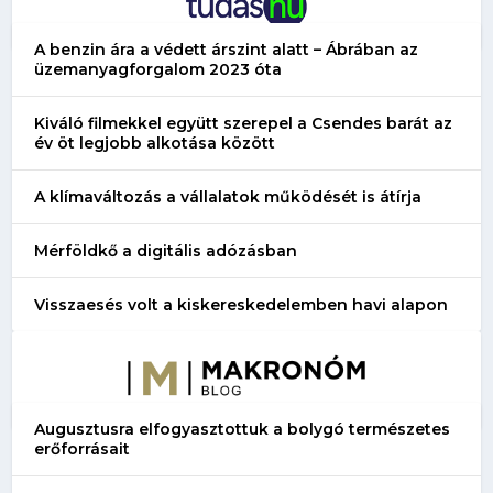
A benzin ára a védett árszint alatt – Ábrában az
üzemanyagforgalom 2023 óta
Kiváló filmekkel együtt szerepel a Csendes barát az
év öt legjobb alkotása között
A klímaváltozás a vállalatok működését is átírja
Mérföldkő a digitális adózásban
Visszaesés volt a kiskereskedelemben havi alapon
Augusztusra elfogyasztottuk a bolygó természetes
erőforrásait