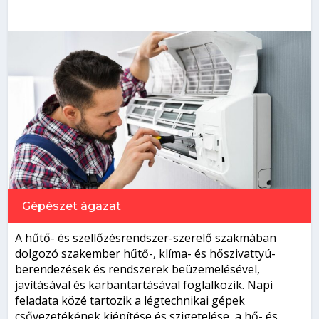
Gépészet
ágazat
A hűtő- és szellőzésrendszer-szerelő szakmában
dolgozó szakember hűtő-, klíma- és hőszivattyú-
berendezések és rendszerek beüzemelésével,
javításával és karbantartásával foglalkozik. Napi
feladata közé tartozik a légtechnikai gépek
csővezetékének kiépítése és szigetelése, a hő- és