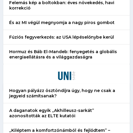
Felemás kép a boltokban: éves növekedés, havi
korrekció
És az MI végül megnyomja a nagy piros gombot
Fúziós fegyverkezés: az USA lépéselőnybe kerül
Hormuz és Báb El-Mandeb: fenyegetés a globális
energiaellátásra és a világgazdaságra
Hogyan pályázz ösztöndíjra úgy, hogy ne csak a
jegyeid számítsanak?
A daganatok egyik „Akhilleusz-sarkát”
azonosították az ELTE kutatói
„Kiléptem a komfortzónámból és fejlődtem” –