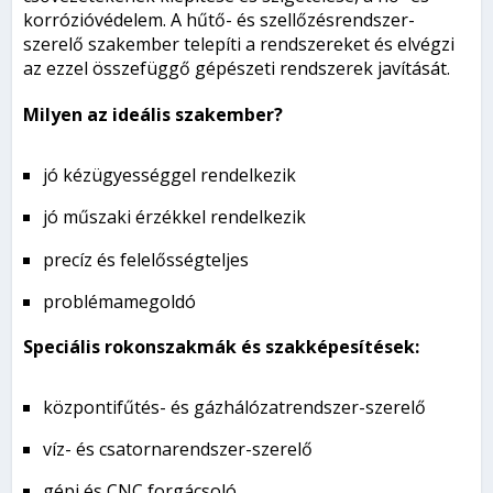
korrózióvédelem. A hűtő- és szellőzésrendszer-
szerelő szakember telepíti a rendszereket és elvégzi
az ezzel összefüggő gépészeti rendszerek javítását.
Milyen az ideális szakember?
jó kézügyességgel rendelkezik
jó műszaki érzékkel rendelkezik
precíz és felelősségteljes
problémamegoldó
Speciális rokonszakmák és szakképesítések:
központifűtés- és gázhálózatrendszer-szerelő
víz- és csatornarendszer-szerelő
gépi és CNC forgácsoló