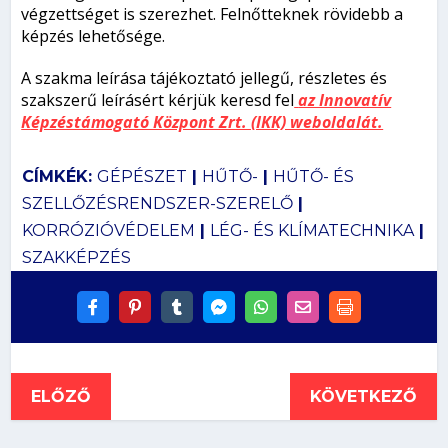
végzettséget is szerezhet. Felnőtteknek rövidebb a
képzés lehetősége.
A szakma leírása tájékoztató jellegű, részletes és
szakszerű leírásért kérjük keresd fel
az Innovatív
Képzéstámogató Központ Zrt. (IKK) weboldalát.
CÍMKÉK:
GÉPÉSZET
|
HŰTŐ-
|
HŰTŐ- ÉS
SZELLŐZÉSRENDSZER-SZERELŐ
|
KORRÓZIÓVÉDELEM
|
LÉG- ÉS KLÍMATECHNIKA
|
SZAKKÉPZÉS
ELŐZŐ
KÖVETKEZŐ