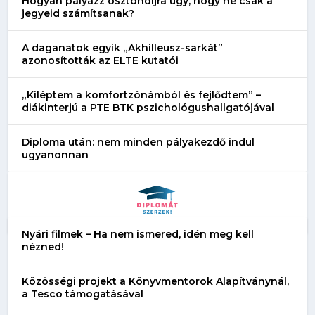
Hogyan pályázz ösztöndíjra úgy, hogy ne csak a
jegyeid számítsanak?
A daganatok egyik „Akhilleusz-sarkát”
azonosították az ELTE kutatói
„Kiléptem a komfortzónámból és fejlődtem” –
diákinterjú a PTE BTK pszichológushallgatójával
Diploma után: nem minden pályakezdő indul
ugyanonnan
Nyári filmek – Ha nem ismered, idén meg kell
nézned!
Közösségi projekt a Könyvmentorok Alapítványnál,
a Tesco támogatásával