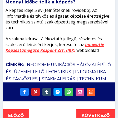
Mennyi időbe telik a képzés?
A képzés ideje 5 év (felnőtteknek rövidebb). Az
informatika és távközlés ágazat képzése érettségivel
és technikus szintű szakképzettség megszerzésével
zárul.
A szakma leírása tájékoztató jellegű, részletes és
szakszerű leírásért kérjük, keresd fel az
Innovatív
Képzéstámogató Központ Zrt. (IKK)
weboldalát!
CÍMKÉK:
INFOKOMMUNIKÁCIÓS HÁLÓZATÉPÍTŐ
ÉS -ÜZEMELTETŐ TECHNIKUS
|
INFORMATIKA
ÉS TÁVKÖZLÉS
|
SZAKMALEÍRÁS
|
TECHNIKUM
ELŐZŐ
KÖVETKEZŐ