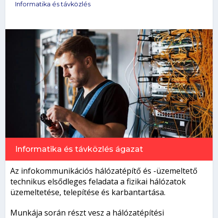
Informatika és távközlés
Informatika és távközlés
ágazat
Az infokommunikációs hálózatépítő és -üzemeltető
technikus elsődleges feladata a fizikai hálózatok
üzemeltetése, telepítése és karbantartása.
Munkája során részt vesz a hálózatépítési