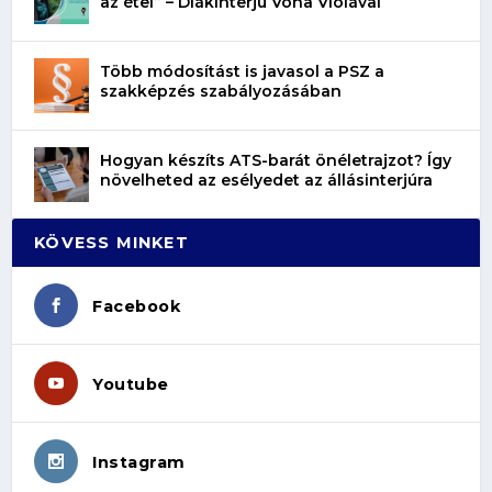
az étel” – Diákinterjú Vona Violával
Több módosítást is javasol a PSZ a
szakképzés szabályozásában
Hogyan készíts ATS-barát önéletrajzot? Így
növelheted az esélyedet az állásinterjúra
KÖVESS MINKET
Facebook
Youtube
Instagram