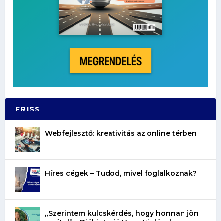
FRISS
Webfejlesztő: kreativitás az online térben
Híres cégek – Tudod, mivel foglalkoznak?
„Szerintem kulcskérdés, hogy honnan jön