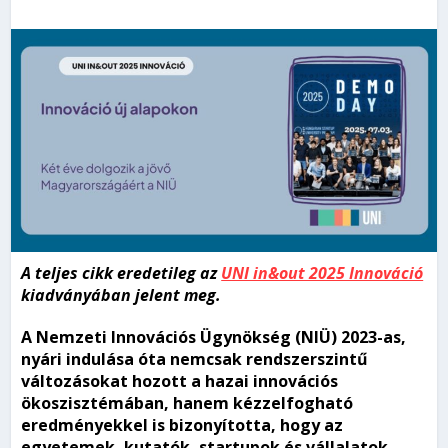
A teljes cikk eredetileg az
UNI in&out 2025 Innováció
kiadványában jelent meg.
A Nemzeti Innovációs Ügynökség (NIÜ) 2023-as,
nyári indulása óta nemcsak rendszerszintű
változásokat hozott a hazai innovációs
ökoszisztémában, hanem kézzelfogható
eredményekkel is bizonyította, hogy az
egyetemek, kutatók, startupok és vállalatok