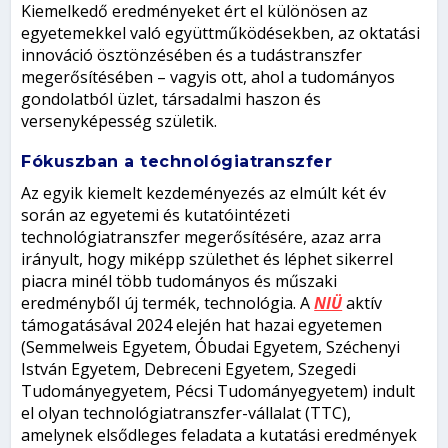
Kiemelkedő eredményeket ért el különösen az
egyetemekkel való együttműködésekben, az oktatási
innováció ösztönzésében és a tudástranszfer
megerősítésében – vagyis ott, ahol a tudományos
gondolatból üzlet, társadalmi haszon és
versenyképesség születik.
Fókuszban a technológiatranszfer
Az egyik kiemelt kezdeményezés az elmúlt két év
során az egyetemi és kutatóintézeti
technológiatranszfer megerősítésére, azaz arra
irányult, hogy miképp születhet és léphet sikerrel
piacra minél több tudományos és műszaki
eredményből új termék, technológia. A
NIÜ
aktív
támogatásával 2024 elején hat hazai egyetemen
(Semmelweis Egyetem, Óbudai Egyetem, Széchenyi
István Egyetem, Debreceni Egyetem, Szegedi
Tudományegyetem, Pécsi Tudományegyetem) indult
el olyan technológiatranszfer-vállalat (TTC),
amelynek elsődleges feladata a kutatási eredmények