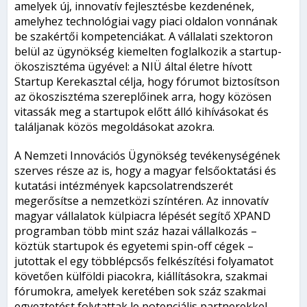
amelyek új, innovatív fejlesztésbe kezdenének,
amelyhez technológiai vagy piaci oldalon vonnának
be szakértői kompetenciákat. A vállalati szektoron
belül az ügynökség kiemelten foglalkozik a startup-
ökoszisztéma ügyével: a NIÜ által életre hívott
Startup Kerekasztal célja, hogy fórumot biztosítson
az ökoszisztéma szereplőinek arra, hogy közösen
vitassák meg a startupok előtt álló kihívásokat és
találjanak közös megoldásokat azokra.
A Nemzeti Innovációs Ügynökség tevékenységének
szerves része az is, hogy a magyar felsőoktatási és
kutatási intézmények kapcsolatrendszerét
megerősítse a nemzetközi színtéren. Az innovatív
magyar vállalatok külpiacra lépését segítő XPAND
programban több mint száz hazai vállalkozás –
köztük startupok és egyetemi spin-off cégek –
jutottak el egy többlépcsős felkészítési folyamatot
követően külföldi piacokra, kiállításokra, szakmai
fórumokra, amelyek keretében sok száz szakmai
egyeztetést folytattak le potenciális partnerekkel,