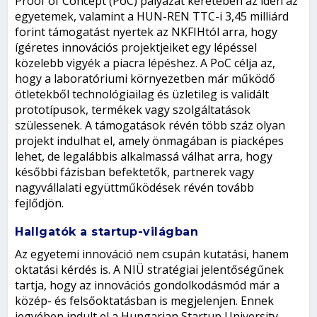
Proof of Concept (PoC) pályázat keretében az idén az
egyetemek, valamint a HUN-REN TTC-i 3,45 milliárd
forint támogatást nyertek az NKFIHtól arra, hogy
ígéretes innovációs projektjeiket egy lépéssel
közelebb vigyék a piacra lépéshez. A PoC célja az,
hogy a laboratóriumi környezetben már működő
ötletekből technológiailag és üzletileg is validált
prototípusok, termékek vagy szolgáltatások
szülessenek. A támogatások révén több száz olyan
projekt indulhat el, amely önmagában is piacképes
lehet, de legalábbis alkalmassá válhat arra, hogy
későbbi fázisban befektetők, partnerek vagy
nagyvállalati együttműködések révén tovább
fejlődjön.
Hallgatók a startup-világban
Az egyetemi innováció nem csupán kutatási, hanem
oktatási kérdés is. A NIÜ stratégiai jelentőségűnek
tartja, hogy az innovációs gondolkodásmód már a
közép- és felsőoktatásban is megjelenjen. Ennek
jegyében indult el a Hungarian Startup University