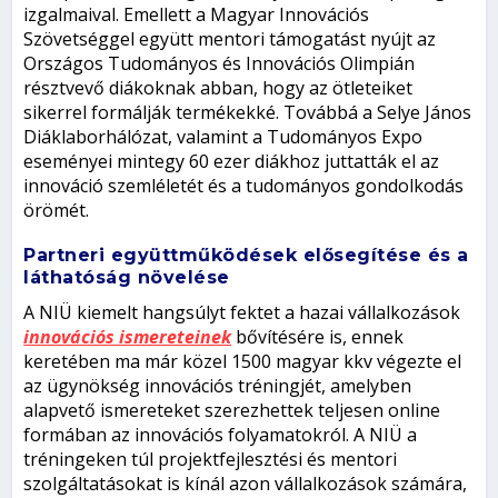
izgalmaival. Emellett a Magyar Innovációs
Szövetséggel együtt mentori támogatást nyújt az
Országos Tudományos és Innovációs Olimpián
résztvevő diákoknak abban, hogy az ötleteiket
sikerrel formálják termékekké. Továbbá a Selye János
Diáklaborhálózat, valamint a Tudományos Expo
eseményei mintegy 60 ezer diákhoz juttatták el az
innováció szemléletét és a tudományos gondolkodás
örömét.
Partneri együttműködések elősegítése és a
láthatóság növelése
A NIÜ kiemelt hangsúlyt fektet a hazai vállalkozások
innovációs ismereteinek
bővítésére is, ennek
keretében ma már közel 1500 magyar kkv végezte el
az ügynökség innovációs tréningjét, amelyben
alapvető ismereteket szerezhettek teljesen online
formában az innovációs folyamatokról. A NIÜ a
tréningeken túl projektfejlesztési és mentori
szolgáltatásokat is kínál azon vállalkozások számára,