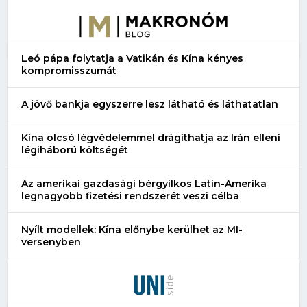
Leó pápa folytatja a Vatikán és Kína kényes
kompromisszumát
A jövő bankja egyszerre lesz látható és láthatatlan
Kína olcsó légvédelemmel drágíthatja az Irán elleni
légiháború költségét
Az amerikai gazdasági bérgyilkos Latin-Amerika
legnagyobb fizetési rendszerét veszi célba
Nyílt modellek: Kína előnybe kerülhet az MI-
versenyben