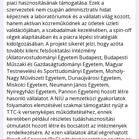
piaci hasznosításának támogatása. Ezek a
szervezetek nem csupán adminisztratív hidat
képeznek a laboratóriumok és a vállalati világ között,
hanem aktívan közreműködnek az ötletek üzleti
validációjában, a szabadalmak kezelésében, a spin-off
cégek alapításában és a piacra lépési stratégiák
kidolgozásában. A projekt sikerét jelzi, hogy azóta
további kilenc felsőoktatási intézmény
(Állatorvostudományi Egyetem Budapest, Budapesti
Műszaki és Gazdaságtudományi Egyetem, Magyar
Testnevelési és Sporttudományi Egyetem, Moholy-
Nagy Művészeti Egyetem, Dunaújvárosi Egyetem,
Miskolci Egyetem, Neumann János Egyetem,
Nyíregyházi Egyetem, Pannon Egyetem) hozott létre
hasonló vállalatot. A NIÜ a nemzetközi gyakorlatok
folyamatos elemzésével szakmai támogatást nyújt a
TTC-k versenyképes működtetéséhez, ennek
keretében például részletes tudáshasznosítási
útmutatót hozott létre és bocsátott az intézmények
rendelkezésére. Az ezen vállalatok által végrehajtott