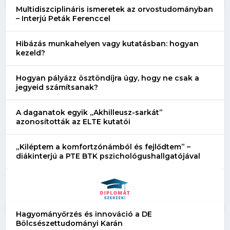
Multidiszciplináris ismeretek az orvostudományban
– Interjú Peták Ferenccel
Hibázás munkahelyen vagy kutatásban: hogyan
kezeld?
Hogyan pályázz ösztöndíjra úgy, hogy ne csak a
jegyeid számítsanak?
A daganatok egyik „Akhilleusz-sarkát”
azonosították az ELTE kutatói
„Kiléptem a komfortzónámból és fejlődtem” –
diákinterjú a PTE BTK pszichológushallgatójával
Hagyományőrzés és innováció a DE
Bölcsészettudományi Karán