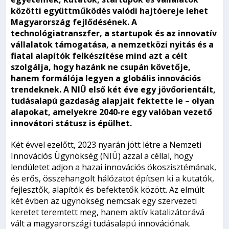
közötti együttműködés valódi hajtóereje lehet
Magyarország fejlődésének. A
technológiatranszfer, a startupok és az innovatív
vállalatok támogatása, a nemzetközi nyitás és a
fiatal alapítók felkészítése mind azt a célt
szolgálja, hogy hazánk ne csupán követője,
hanem formálója legyen a globális innovációs
trendeknek. A NIÜ első két éve egy jövőorientált,
tudásalapú gazdaság alapjait fektette le – olyan
alapokat, amelyekre 2040-re egy valóban vezető
innovátori státusz is épülhet.
Két évvel ezelőtt, 2023 nyarán jött létre a Nemzeti
Innovációs Ügynökség (NIÜ) azzal a céllal, hogy
lendületet adjon a hazai innovációs ökoszisztémának,
és erős, összehangolt hálózatot építsen ki a kutatók,
fejlesztők, alapítók és befektetők között. Az elmúlt
két évben az ügynökség nemcsak egy szervezeti
keretet teremtett meg, hanem aktív katalizátorává
vált a magyarországi tudásalapú innovációnak.