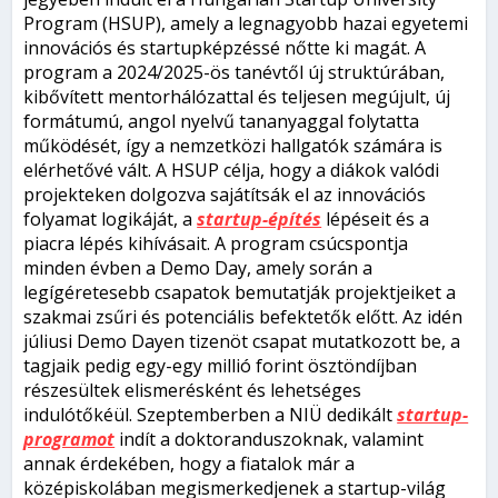
Program (HSUP), amely a legnagyobb hazai egyetemi
innovációs és startupképzéssé nőtte ki magát. A
program a 2024/2025-ös tanévtől új struktúrában,
kibővített mentorhálózattal és teljesen megújult, új
formátumú, angol nyelvű tananyaggal folytatta
működését, így a nemzetközi hallgatók számára is
elérhetővé vált. A HSUP célja, hogy a diákok valódi
projekteken dolgozva sajátítsák el az innovációs
folyamat logikáját, a
startup-építés
lépéseit és a
piacra lépés kihívásait. A program csúcspontja
minden évben a Demo Day, amely során a
legígéretesebb csapatok bemutatják projektjeiket a
szakmai zsűri és potenciális befektetők előtt. Az idén
júliusi Demo Dayen tizenöt csapat mutatkozott be, a
tagjaik pedig egy-egy millió forint ösztöndíjban
részesültek elismerésként és lehetséges
indulótőkéül. Szeptemberben a NIÜ dedikált
startup-
programot
indít a doktoranduszoknak, valamint
annak érdekében, hogy a fiatalok már a
középiskolában megismerkedjenek a startup-világ