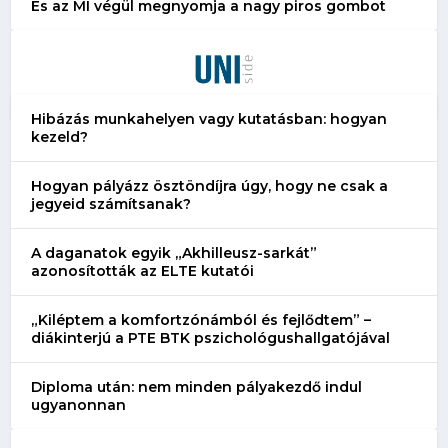
És az MI végül megnyomja a nagy piros gombot
Hibázás munkahelyen vagy kutatásban: hogyan
kezeld?
Hogyan pályázz ösztöndíjra úgy, hogy ne csak a
jegyeid számítsanak?
A daganatok egyik „Akhilleusz-sarkát”
azonosították az ELTE kutatói
„Kiléptem a komfortzónámból és fejlődtem” –
diákinterjú a PTE BTK pszichológushallgatójával
Diploma után: nem minden pályakezdő indul
ugyanonnan