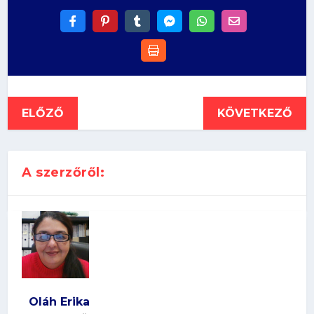
ELŐZŐ
KÖVETKEZŐ
A szerzőről:
Oláh Erika