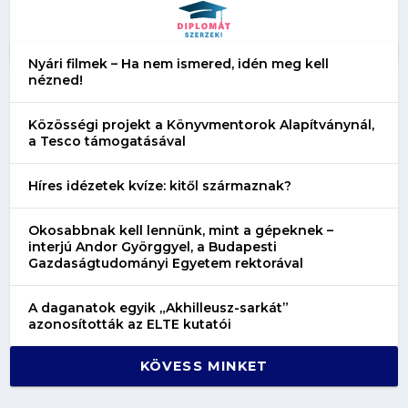
Nyári filmek – Ha nem ismered, idén meg kell
nézned!
Közösségi projekt a Könyvmentorok Alapítványnál,
a Tesco támogatásával
Híres idézetek kvíze: kitől származnak?
Okosabbnak kell lennünk, mint a gépeknek –
interjú Andor Györggyel, a Budapesti
Gazdaságtudományi Egyetem rektorával
A daganatok egyik „Akhilleusz-sarkát”
azonosították az ELTE kutatói
KÖVESS MINKET