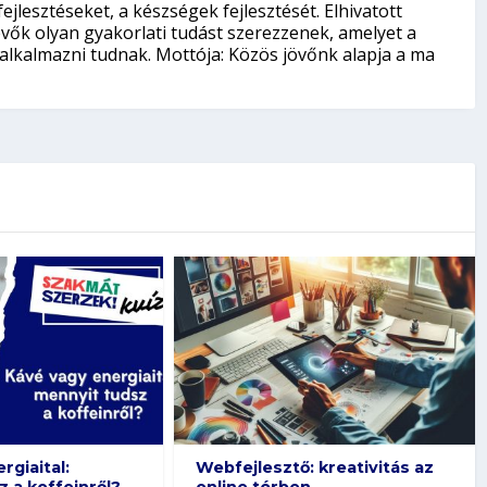
jlesztéseket, a készségek fejlesztését. Elhivatott
vők olyan gyakorlati tudást szerezzenek, amelyet a
lkalmazni tudnak. Mottója: Közös jövőnk alapja a ma
 kreativitás az
Híres cégek – Tudod, mivel