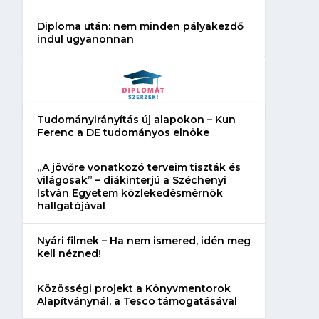
Diploma után: nem minden pályakezdő
indul ugyanonnan
Tudományirányítás új alapokon – Kun
Ferenc a DE tudományos elnöke
„A jövőre vonatkozó terveim tiszták és
világosak” – diákinterjú a Széchenyi
István Egyetem közlekedésmérnök
hallgatójával
Nyári filmek – Ha nem ismered, idén meg
kell nézned!
Közösségi projekt a Könyvmentorok
Alapítványnál, a Tesco támogatásával
„Szerintem kulcskérdés,
Több módosítást i