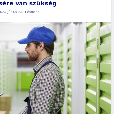
ére van szükség
023. június. 23.
|
Fősodor