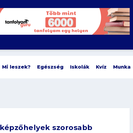
Mi leszek?
Egészség
Iskolák
Kvíz
Munka
s képzőhelyek szorosabb