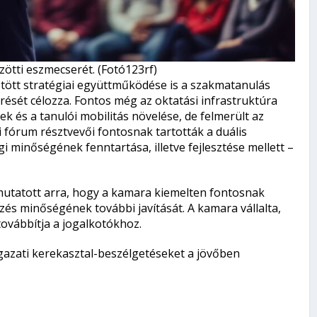
ötti eszmecserét. (Fotó123rf)
tt stratégiai együttműködése is a szakmatanulás
rését célozza. Fontos még az oktatási infrastruktúra
k és a tanulói mobilitás növelése, de felmerült az
 fórum résztvevői fontosnak tartották a duális
 minőségének fenntartása, illetve fejlesztése mellett –
utatott arra, hogy a kamara kiemelten fontosnak
zés minőségének további javítását. A kamara vállalta,
ovábbítja a jogalkotókhoz.
gazati kerekasztal-beszélgetéseket a jövőben