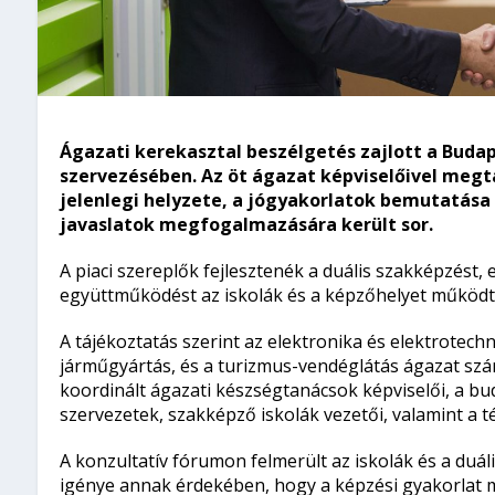
Ágazati kerekasztal beszélgetés zajlott a Buda
szervezésében. Az öt ágazat képviselőivel megt
jelenlegi helyzete, a jógyakorlatok bemutatása 
javaslatok megfogalmazására került sor.
A piaci szereplők fejlesztenék a duális szakképzést,
együttműködést az iskolák és a képzőhelyet működtet
A tájékoztatás szerint az elektronika és elektrotech
járműgyártás, és a turizmus-vendéglátás ágazat szá
koordinált ágazati készségtanácsok képviselői, a bu
szervezetek, szakképző iskolák vezetői, valamint a té
A konzultatív fórumon felmerült az iskolák és a du
igénye annak érdekében, hogy a képzési gyakorlat mi