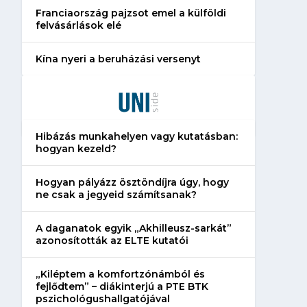
Franciaország pajzsot emel a külföldi
felvásárlások elé
Kína nyeri a beruházási versenyt
Hibázás munkahelyen vagy kutatásban:
hogyan kezeld?
Hogyan pályázz ösztöndíjra úgy, hogy
ne csak a jegyeid számítsanak?
A daganatok egyik „Akhilleusz-sarkát”
azonosították az ELTE kutatói
„Kiléptem a komfortzónámból és
fejlődtem” – diákinterjú a PTE BTK
pszichológushallgatójával