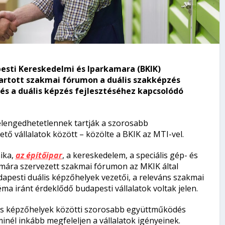
pesti Kereskedelmi és Iparkamara (BKIK)
artott szakmai fórumon a duális szakképzés
és a duális képzés fejlesztéséhez kapcsolódó
 elengedhetetlennek tartják a szorosabb
ő vállalatok között – közölte a BKIK az MTI-vel.
nika,
az építőipar
, a kereskedelem, a speciális gép- és
mára szervezett szakmai fórumon az MKIK által
dapesti duális képzőhelyek vezetői, a releváns szakmai
ma iránt érdeklődő budapesti vállalatok voltak jelen.
ális képzőhelyek közötti szorosabb együttműködés
nél inkább megfeleljen a vállalatok igényeinek.