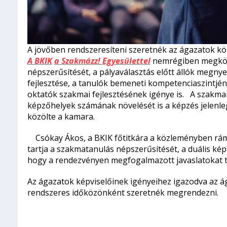
A jövőben rendszeresíteni szeretnék az ágazatok köz
A BKIK
a Szakmázz! Egyesülettel
nemrégiben megkötö
népszerűsítését, a pályaválasztás előtt állók megnye
fejlesztése, a tanulók bemeneti kompetenciaszintjéne
oktatók szakmai fejlesztésének igénye is. A szakmai
képzőhelyek számának növelését is a képzés jelenlegi
közölte a kamara.
Csókay Ákos, a BKIK főtitkára a közleményben rám
tartja a szakmatanulás népszerűsítését, a duális kép
hogy a rendezvényen megfogalmazott javaslatokat t
Az ágazatok képviselőinek igényeihez igazodva az á
rendszeres időközönként szeretnék megrendezni.