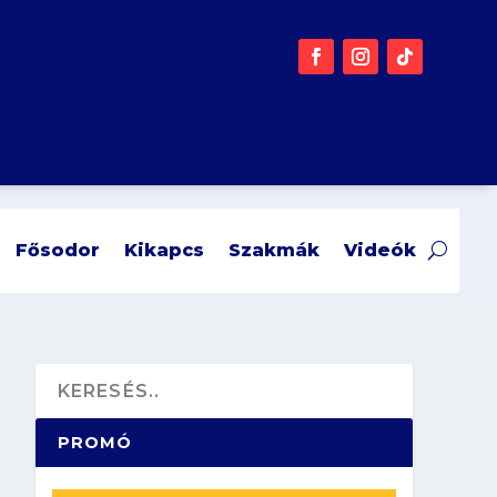
Fősodor
Kikapcs
Szakmák
Videók
PROMÓ