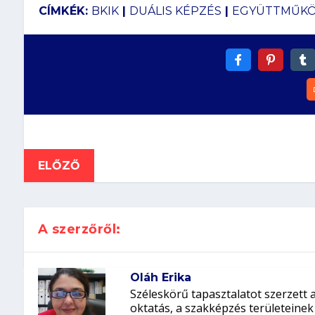
CÍMKÉK:
BKIK
|
DUÁLIS KÉPZÉS
|
EGYÜTTMŰK
ELŐZŐ
A szerzőről:
Oláh Erika
Széleskörű tapasztalatot szerzett 
oktatás, a szakképzés területeinek