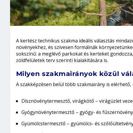
A kertész technikus szakma ideális választás mindaz
növényekhez, és szívesen formálnák környezetünke
sokszínű: a meglévő parkokat és kerteket gondozza, f
zöldfelületek terv szerinti kialakítására is.
Milyen szakmairányok közül vál
A szakképzésen belül több szakmairány is elérhető, 
Dísznövénytermesztő, virágkötő
– virágüzlet veze
Gyógynövénytermesztő
– gyógy- és fűszernövény
Gyümölcstermesztő
– gyümölcs- és szőlőültetvény