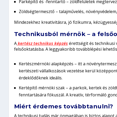
Parképítő és -fenntartó
– zöldfelületek megtervez
Zöldségtermesztő
– talajművelés, növényvédelem, 
Mindezekhez kreativitásra, jó fizikumra, kézügyess
Technikusból mérnök – a felső
A
kertész technikus képzés
érettségit és technikusi 
felsőoktatásba. A leggyakoribb továbblépési lehető
Kertészmérnöki alapképzés
– itt a növénytermesz
kertészeti vállalkozások vezetése kerül középpont
érdeklődőknek ideális.
Kertépítő mérnöki szak
– a parkok, kertek és zöld
fenntartására fókuszál. A kreatív, térformáló gond
Miért érdemes továbbtanulni?
A technikusi tudás már önmagában is biztos alapot 