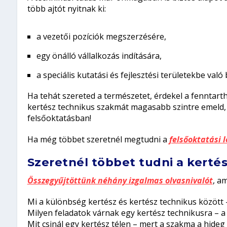
több ajtót nyitnak ki:
a vezetői pozíciók megszerzésére,
egy önálló vállalkozás indítására,
a speciális kutatási és fejlesztési területekbe val
Ha tehát szereted a természetet, érdekel a fenntarth
kertész technikus szakmát magasabb szintre emeld,
felsőoktatásban!
Ha még többet szeretnél megtudni a
felsőoktatási 
Szeretnél többet tudni a kerté
Összegyűjtöttünk néhány izgalmas olvasnivalót
, a
Mi a különbség kertész és kertész technikus között
Milyen feladatok várnak egy kertész technikusra
– a
Mit csinál egy kertész télen
– mert a szakma a hideg