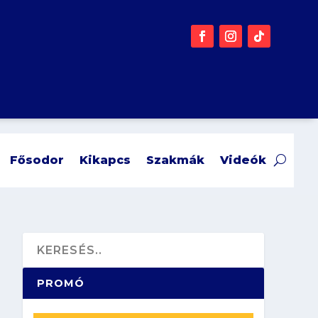
Fősodor
Kikapcs
Szakmák
Videók
PROMÓ