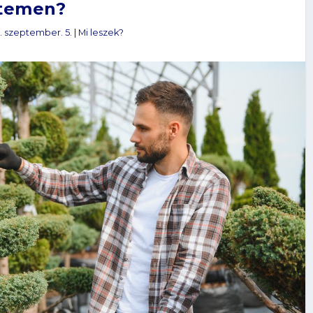
temen?
. szeptember. 5.
|
Mi leszek?