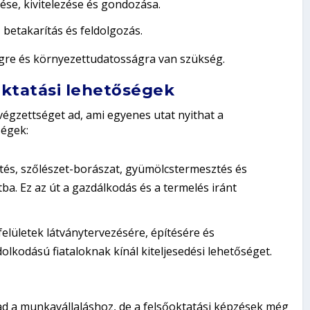
ése, kivitelezése és gondozása.
betakarítás és feldolgozás.
égre és környezettudatosságra van szükség.
oktatási lehetőségek
végzettséget ad, ami egyenes utat nyithat a
ségek:
tés, szőlészet-borászat, gyümölcstermesztés és
ba. Ez az út a gazdálkodás és a termelés iránt
felületek látványtervezésére, építésére és
olkodású fiataloknak kínál kiteljesedési lehetőséget.
ad a munkavállaláshoz, de a felsőoktatási képzések még