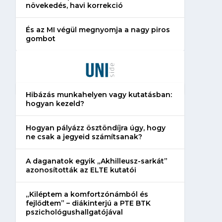
növekedés, havi korrekció
És az MI végül megnyomja a nagy piros
gombot
Hibázás munkahelyen vagy kutatásban:
hogyan kezeld?
Hogyan pályázz ösztöndíjra úgy, hogy
ne csak a jegyeid számítsanak?
A daganatok egyik „Akhilleusz-sarkát”
azonosították az ELTE kutatói
„Kiléptem a komfortzónámból és
fejlődtem” – diákinterjú a PTE BTK
pszichológushallgatójával