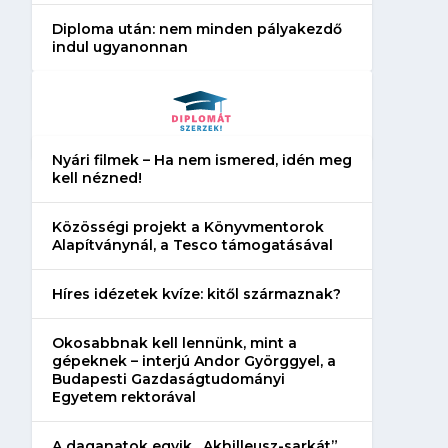
Diploma után: nem minden pályakezdő
indul ugyanonnan
Nyári filmek – Ha nem ismered, idén meg
kell nézned!
Közösségi projekt a Könyvmentorok
Alapítványnál, a Tesco támogatásával
Híres idézetek kvíze: kitől származnak?
Okosabbnak kell lennünk, mint a
gépeknek – interjú Andor Györggyel, a
Budapesti Gazdaságtudományi
Egyetem rektorával
A daganatok egyik „Akhilleusz-sarkát”