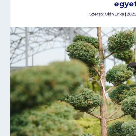
egye
Szerző:
Oláh Erika
|
2025