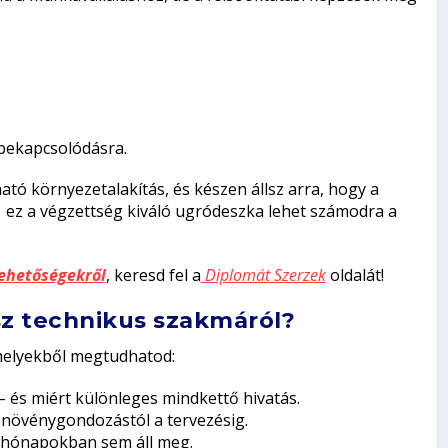
ó bekapcsolódásra.
ató környezetalakítás, és készen állsz arra, hogy a
 ez a végzettség kiváló ugródeszka lehet számodra a
lehetőségekről
, keresd fel a
Diplomát Szerzek
oldalát!
sz technikus szakmáról?
melyekből megtudhatod:
– és miért különleges mindkettő hivatás.
 növénygondozástól a tervezésig.
 hónapokban sem áll meg.