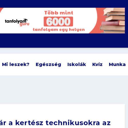
Mi leszek?
Egészség
Iskolák
Kvíz
Munka
r a kertész technikusokra az