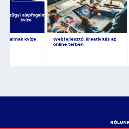
Webfejlesztő: kreativitás az
Híres cégek –
online térben
foglalkoznak
RÓLUN