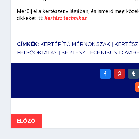
Merülj el a kertészet világában, és ismerd meg közele
cikkeket itt:
Kertész technikus
CÍMKÉK:
KERTÉPÍTŐ MÉRNÖK SZAK
|
KERTÉSZ
FELSŐOKTATÁS
|
KERTÉSZ TECHNIKUS TOVÁB
ELŐZŐ