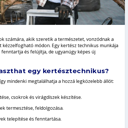
ok számára, akik szeretik a természetet, vonzódnak a
t kézzelfogható módon. Egy kertész technikus munkája
enntartja és felújítja, de ugyanúgy képes új
aszthat egy kertésztechnikus?
így mindenki megtalálhatja a hozzá legközelebb állót:
tése, csokrok és virágdíszek készítése.
ek termesztése, feldolgozása.
ek telepítése és fenntartása.