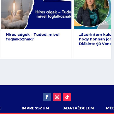
 Tudod, mivel
„Szerintem kulcskérdés,
?
hogy honnan jön az étel” –
Diákinterjú Vona Violával
K
IMPRESSZUM
ADATVÉDELEM
MÉD