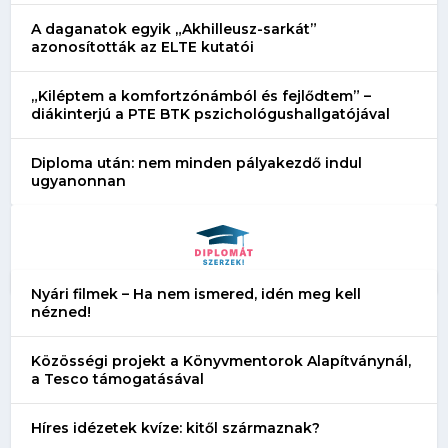
A daganatok egyik „Akhilleusz-sarkát”
azonosították az ELTE kutatói
„Kiléptem a komfortzónámból és fejlődtem” –
diákinterjú a PTE BTK pszichológushallgatójával
Diploma után: nem minden pályakezdő indul
ugyanonnan
Nyári filmek – Ha nem ismered, idén meg kell
nézned!
Közösségi projekt a Könyvmentorok Alapítványnál,
a Tesco támogatásával
Híres idézetek kvíze: kitől származnak?