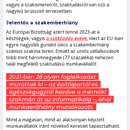
vagyis a szakismeretről, szaktudásról van szó a
nagyívű brüsszeli tervezetben.
Jelentős a szakemberhiány
Az Európai Bizottság azért tenné 2023-at a
készségek, vagyis
a szaktudás évévé
, mert az EU-ban
egyre nagyobb gondot okoz a szakemberhiány
számos szakma terén. Emiatt az uniós vállalkozások
több mint háromnegyede (77 százaléka) nehezen
talál megfelelő szaktudású munkavállalót.
2021-ben 28 olyan foglalkozást
mutattak ki – az építőipartól és
egészségügytől kezdve a mérnöki
szakmán át az informatikáig –, ahol
munkaerőhiány mutatkozott.
Mind a magasan, mind az alacsonyan képzett
munkavállalók iránt növekvő kereslet tapasztalható.