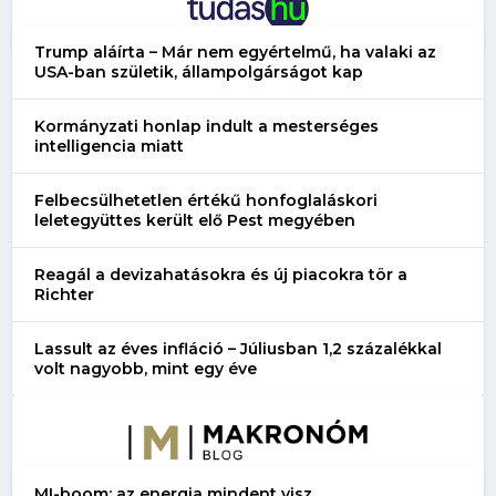
Trump aláírta – Már nem egyértelmű, ha valaki az
USA-ban születik, állampolgárságot kap
Kormányzati honlap indult a mesterséges
intelligencia miatt
Felbecsülhetetlen értékű honfoglaláskori
leletegyüttes került elő Pest megyében
Reagál a devizahatásokra és új piacokra tör a
Richter
Lassult az éves infláció – Júliusban 1,2 százalékkal
volt nagyobb, mint egy éve
MI-boom: az energia mindent visz