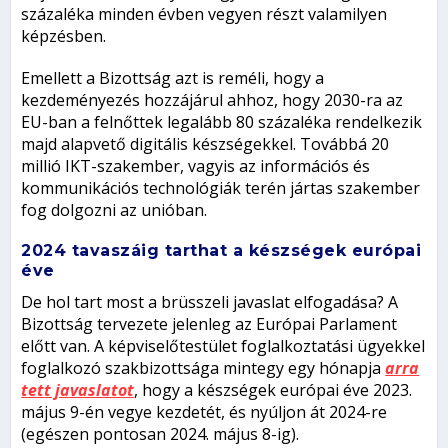
százaléka minden évben vegyen részt valamilyen
képzésben.
Emellett a Bizottság azt is reméli, hogy a
kezdeményezés hozzájárul ahhoz, hogy 2030-ra az
EU-ban a felnőttek legalább 80 százaléka rendelkezik
majd alapvető digitális készségekkel. Továbbá 20
millió IKT-szakember, vagyis az információs és
kommunikációs technológiák terén jártas szakember
fog dolgozni az unióban.
2024 tavaszáig tarthat a
készségek
európai
éve
De hol tart most a brüsszeli javaslat elfogadása? A
Bizottság tervezete jelenleg az Európai Parlament
előtt van. A képviselőtestület foglalkoztatási ügyekkel
foglalkozó szakbizottsága mintegy egy hónapja
arra
tett javaslatot
, hogy a készségek európai éve 2023.
május 9-én vegye kezdetét, és nyúljon át 2024-re
(egészen pontosan 2024. május 8-ig).