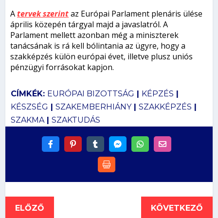
A
tervek szerint
az Európai Parlament plenáris ülése
április közepén tárgyal majd a javaslatról. A
Parlament mellett azonban még a miniszterek
tanácsának is rá kell bólintania az ügyre, hogy a
szakképzés külön európai évet, illetve plusz uniós
pénzügyi forrásokat kapjon.
CÍMKÉK:
EURÓPAI BIZOTTSÁG
|
KÉPZÉS
|
KÉSZSÉG
|
SZAKEMBERHIÁNY
|
SZAKKÉPZÉS
|
SZAKMA
|
SZAKTUDÁS
ELŐZŐ
KÖVETKEZŐ