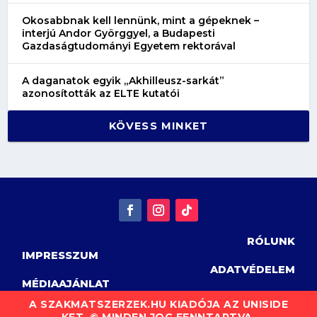
Okosabbnak kell lennünk, mint a gépeknek –
interjú Andor Györggyel, a Budapesti
Gazdaságtudományi Egyetem rektorával
A daganatok egyik „Akhilleusz-sarkát”
azonosították az ELTE kutatói
KÖVESS MINKET
RÓLUNK
IMPRESSZUM
ADATVÉDELEM
MÉDIAAJÁNLAT
A SZAKMATSZERZEK.HU KIADÓJA AZ UNISIDE
KFT. © MINDEN JOG FENNTARTVA.