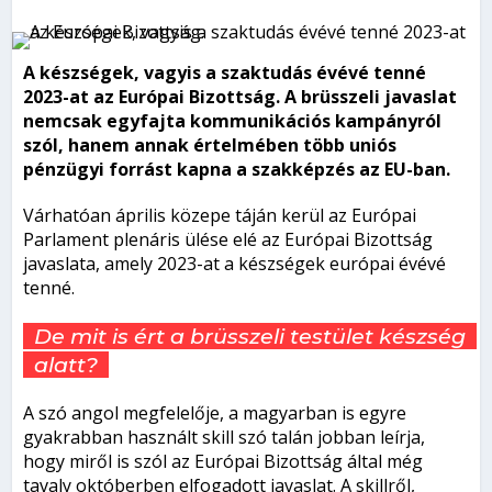
A készségek, vagyis a szaktudás évévé tenné
2023-at az Európai Bizottság. A brüsszeli javaslat
nemcsak egyfajta kommunikációs kampányról
szól, hanem annak értelmében több uniós
pénzügyi forrást kapna a szakképzés az EU-ban.
Várhatóan április közepe táján kerül az Európai
Parlament plenáris ülése elé az Európai Bizottság
javaslata, amely 2023-at a készségek európai évévé
tenné.
De mit is ért a brüsszeli testület készség
alatt?
A szó angol megfelelője, a magyarban is egyre
gyakrabban használt skill szó talán jobban leírja,
hogy miről is szól az Európai Bizottság által még
tavaly októberben elfogadott javaslat. A skillről,