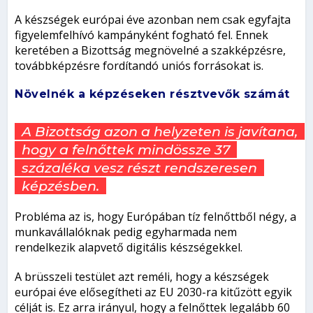
A készségek európai éve azonban nem csak egyfajta
figyelemfelhívó kampányként fogható fel. Ennek
keretében a Bizottság megnövelné a szakképzésre,
továbbképzésre fordítandó uniós forrásokat is.
Növelnék a képzéseken résztvevők számát
A Bizottság azon a helyzeten is javítana,
hogy a felnőttek mindössze 37
százaléka vesz részt rendszeresen
képzésben.
Probléma az is, hogy Európában tíz felnőttből négy, a
munkavállalóknak pedig egyharmada nem
rendelkezik alapvető digitális készségekkel.
A brüsszeli testület azt reméli, hogy a készségek
európai éve elősegítheti az EU 2030-ra kitűzött egyik
célját is. Ez arra irányul, hogy a felnőttek legalább 60