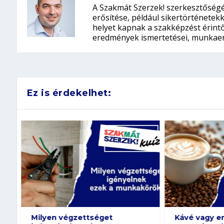
A Szakmát Szerzek! szerkesztőségé
erősítése, például sikertörténete
helyet kapnak a szakképzést érintő 
eredmények ismertetései, munkaer
Ez is érdekelhet:
Milyen végzettséget
Kávé vagy ene