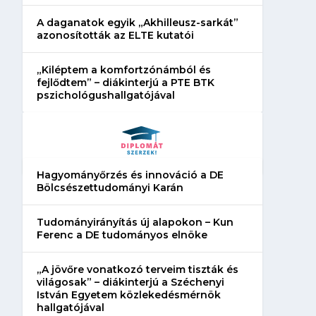
A daganatok egyik „Akhilleusz-sarkát”
azonosították az ELTE kutatói
„Kiléptem a komfortzónámból és
fejlődtem” – diákinterjú a PTE BTK
pszichológushallgatójával
Hagyományőrzés és innováció a DE
Bölcsészettudományi Karán
Tudományirányítás új alapokon – Kun
Ferenc a DE tudományos elnöke
„A jövőre vonatkozó terveim tiszták és
világosak” – diákinterjú a Széchenyi
István Egyetem közlekedésmérnök
Híres cégek – Tudod, mivel
„Szerintem kulcs
hallgatójával