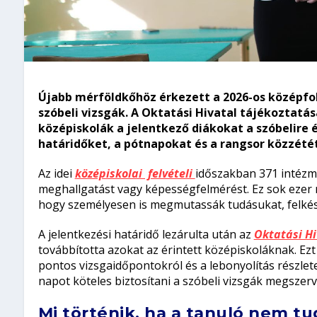
Újabb mérföldkőhöz érkezett a 2026-os középfo
szóbeli vizsgák. A
Oktatási Hivatal
tájékoztatása 
középiskolák a jelentkező diákokat a szóbelire 
határidőket, a pótnapokat és a rangsor közzét
Az idei
középiskolai felvételi
időszakban 371 intézm
meghallgatást vagy képességfelmérést. Ez sok ezer n
hogy személyesen is megmutassák tudásukat, felkés
A jelentkezési határidő lezárulta után az
Oktatási Hi
továbbította azokat az érintett középiskoláknak. Ezt
pontos vizsgaidőpontokról és a lebonyolítás részlet
napot köteles biztosítani a szóbeli vizsgák megszer
Mi történik, ha a tanuló nem t