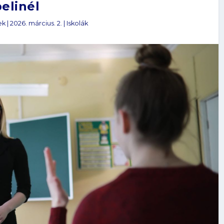
elinél
ek
|
2026. március. 2.
|
Iskolák