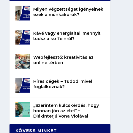
Milyen végzettséget igényelnek
ezek a munkakörök?
Kávé vagy energiaital: mennyit
tudsz a koffeinről?
Webfejlesztő: kreativitás az
online térben
Híres cégek – Tudod, mivel
foglalkoznak?
„Szerintem kulcskérdés, hogy
honnan jön az étel” –
Diákinterjú Vona Violával
KÖVESS MINKET