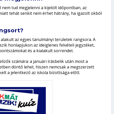
 nem tud megjelenni a kijelölt időpontban, az
iatt tehát senkit nem érhet hátrány, ha igazolt okból
angsort?
alakult az egyes tanulmányi területek rangsora. A
ik honlapjukon az ideiglenes felvételi jegyzéket,
pontszámokat és a kialakult sorrendet.
lizők számára: a januári írásbelik után most a
setben döntő lehet, hiszen nemcsak a megszerzett
t a jelentkező az iskola bizottsága előtt.