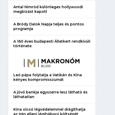
Antal Nimród különleges hollywoodi
megbízást kapott
A Bródy Dalok Napja teljes és pontos
programja
A 160 éves budapesti Állatkert rendkívüli
története
Leó pápa folytatja a Vatikán és Kína
kényes kompromisszumát
A jövő bankja egyszerre lesz látható és
láthatatlan
Kína olcsó légvédelemmel drágíthatja
az Irán elleni légiháború költségét