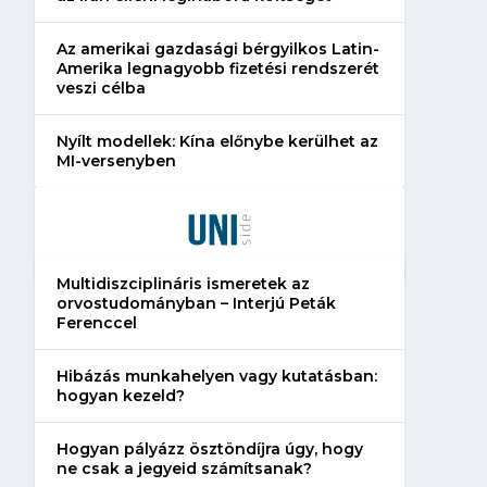
Az amerikai gazdasági bérgyilkos Latin-
Amerika legnagyobb fizetési rendszerét
veszi célba
Nyílt modellek: Kína előnybe kerülhet az
MI-versenyben
Multidiszciplináris ismeretek az
orvostudományban – Interjú Peták
Ferenccel
Hibázás munkahelyen vagy kutatásban:
hogyan kezeld?
Hogyan pályázz ösztöndíjra úgy, hogy
ne csak a jegyeid számítsanak?