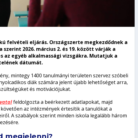
kú felvételi eljárás. Országszerte megkezdődnek a
szerint 2026. március 2. és 19. között várják a
és az egyéb alkalmassági vizsgákra. Mutatjuk a
ételének dátumát.
ény, mintegy 1400 tanulmányi területen szervez szóbeli
yolcadikos diák számára jelent újabb lehetőséget arra,
zültségüket és motivációjukat.
vatal
feldolgozta a beérkezett adatlapokat, majd
 követően az intézmények értesítik a tanulókat a
eiről. A szabályok szerint minden iskola legalább három
vezésére.
ud megjelenni?