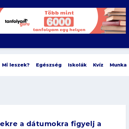
Mi leszek?
Egészség
Iskolák
Kvíz
Munka
zekre a dátumokra figyelj a