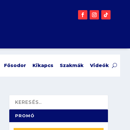
Fősodor
Kikapcs
Szakmák
Videók
PROMÓ