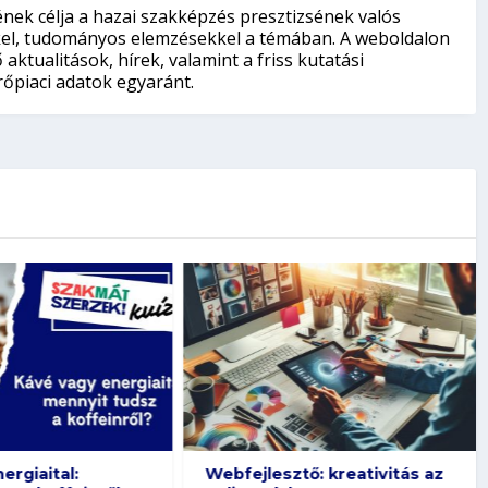
nek célja a hazai szakképzés presztizsének valós
kkel, tudományos elemzésekkel a témában. A weboldalon
aktualitások, hírek, valamint a friss kutatási
őpiaci adatok egyaránt.
rgiaital:
Webfejlesztő: kreativitás az