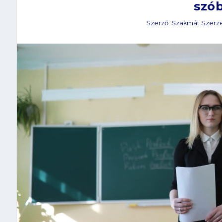
szób
Szerző:
Szakmát Szerz