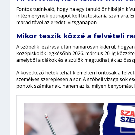
Fontos tudnivaló, hogy ha egy tanuló önhibáján kívül
intézménynek pótnapot kell biztosítania számára. Em
marad távol az eredeti vizsganapon.
Mikor teszik közzé a felvételi r
A szóbelik lezárása után hamarosan kiderül, hogyan 
középiskolák legkésőbb 2026. március 20-ig közzétesz
amelyből a diákok és a szülők megtudhatják az össz
A következő hetek tehát kiemelten fontosak a felvéte
személyes szereplésen a sor. A szóbeli vizsga sok e
pontok számítanak, hanem az is, milyen benyomást kel