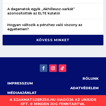
A daganatok egyik „Akhilleusz-sarkát”
azonosították az ELTE kutatói
Hogyan változik a pénzhez való viszony az
egyetemen?
KÖVESS MINKET
RÓLUNK
IMPRESSZUM
ADATVÉDELEM
MÉDIAAJÁNLAT
A SZAKMATSZERZEK.HU KIADÓJA AZ UNISIDE
KFT. © MINDEN JOG FENNTARTVA.