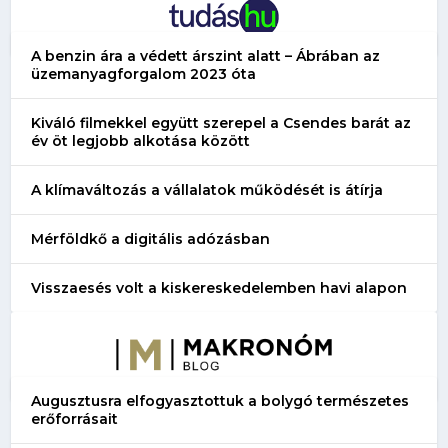
A benzin ára a védett árszint alatt – Ábrában az
üzemanyagforgalom 2023 óta
Kiváló filmekkel együtt szerepel a Csendes barát az
év öt legjobb alkotása között
A klímaváltozás a vállalatok működését is átírja
Mérföldkő a digitális adózásban
Visszaesés volt a kiskereskedelemben havi alapon
Augusztusra elfogyasztottuk a bolygó természetes
erőforrásait