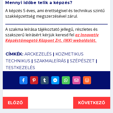
Mennyi időbe telik a képzés?
A képzés 5 éves, ami érettségivel és technikus szintű
szakképzettség megszerzésével zárul.
A szakma leírása tájékoztató jellegű, részletes és
szakszerű leírásért kérjük keresd fel
az Innovatív
Képzéstámogató Központ Zrt. (IKK) weboldalát.
CÍMKÉK:
ARCKEZELÉS
|
KOZMETIKUS
TECHNIKUS
|
SZAKMALEÍRÁS
|
SZÉPÉSZET
|
TESTKEZELÉS
ELŐZŐ
KÖVETKEZŐ