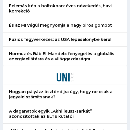
Felemás kép a boltokban: éves növekedés, havi
korrekció
És az MI végül megnyomja a nagy piros gombot
Fúziós fegyverkezés: az USA lépéselőnybe kerül
Hormuz és Báb El-Mandeb: fenyegetés a globális
energiaellátásra és a világgazdaságra
Hogyan pályázz ösztöndíjra úgy, hogy ne csak a
jegyeid számítsanak?
A daganatok egyik „Akhilleusz-sarkát”
azonosították az ELTE kutatói