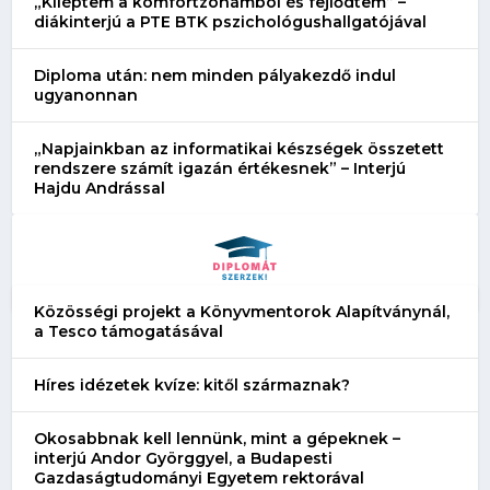
„Kiléptem a komfortzónámból és fejlődtem” –
diákinterjú a PTE BTK pszichológushallgatójával
Diploma után: nem minden pályakezdő indul
ugyanonnan
„Napjainkban az informatikai készségek összetett
rendszere számít igazán értékesnek” – Interjú
Hajdu Andrással
Közösségi projekt a Könyvmentorok Alapítványnál,
a Tesco támogatásával
Híres idézetek kvíze: kitől származnak?
Okosabbnak kell lennünk, mint a gépeknek –
interjú Andor Györggyel, a Budapesti
Gazdaságtudományi Egyetem rektorával