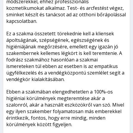
módszerekkel, ehhez professzionális
kozmetikumokat alkalmaz. Test- és arcfestést végez,
sminket készít és tanácsot ad az otthoni bőrápolással
kapcsolatban.
Ez a szakma összetett: törekednie kell a kliensek
ápoltságának, szépségének, egészségének és
higiéniájának megőrzésére, emellett egy igazán jó
szakembernek kellemes légkört is kell teremtenie. A
fodrász szakmához hasonlóan a szakmai
ismereteken túl ebben az esetben is az empatikus
ügyfélkezelés és a vendégközpontú szemlélet segít a
vendégkör kialakításában.
Ebben a szakmában elengedhetetlen a 100%-os
higiéniai körülmények megteremtése akár a
szalonról, akár a használt eszközökről van szó. Mivel
egy ilyen szakember folyamatosan más emberekkel
érintkezik, fontos, hogy erre mindig, minden
körülmények között figyeljen.