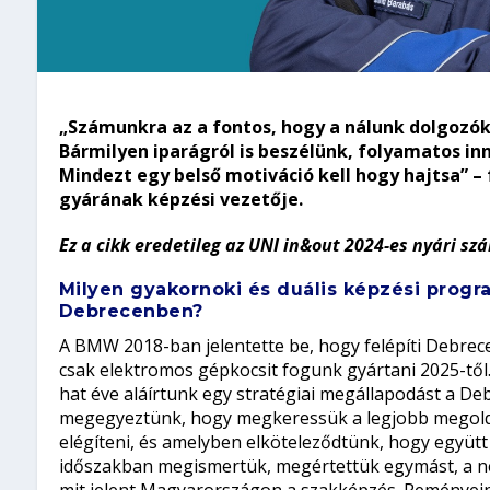
„Számunkra az a fontos, hogy a nálunk dolgozók 
Bármilyen iparágról is beszélünk, folyamatos inn
Mindezt egy belső motiváció kell hogy hajtsa” 
gyárának képzési vezetője.
Ez a cikk eredetileg az UNI in&out 2024-es nyári s
Milyen gyakornoki és duális képzési prog
Debrecenben?
A BMW 2018-ban jelentette be, hogy felépíti Debrece
csak elektromos gépkocsit fogunk gyártani 2025-től
hat éve aláírtunk egy stratégiai megállapodást a D
megegyeztünk, hogy megkeressük a legjobb megoldás
elégíteni, és amelyben elköteleződtünk, hogy együtt 
időszakban megismertük, megértettük egymást, a n