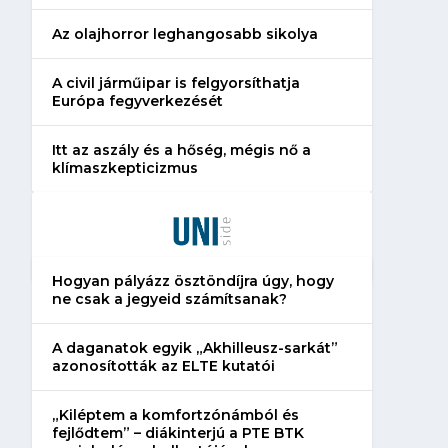
Az olajhorror leghangosabb sikolya
A civil járműipar is felgyorsíthatja
Európa fegyverkezését
Itt az aszály és a hőség, mégis nő a
klímaszkepticizmus
Hogyan pályázz ösztöndíjra úgy, hogy
ne csak a jegyeid számítsanak?
A daganatok egyik „Akhilleusz-sarkát”
azonosították az ELTE kutatói
„Kiléptem a komfortzónámból és
fejlődtem” – diákinterjú a PTE BTK