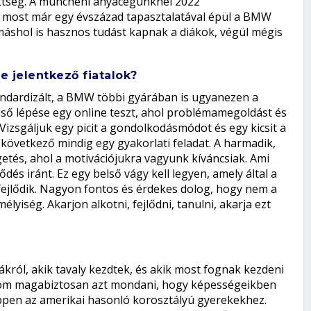
zettség. A müncheni anyacégünknél 2022
t most már egy évszázad tapasztalatával épül a BMW
máshol is hasznos tudást kapnak a diákok, végül mégis
 jelentkező fiatalok?
andardizált, a BMW többi gyárában is ugyanezen a
ső lépése egy online teszt, ahol problémamegoldást és
izsgáljuk egy picit a gondolkodásmódot és egy kicsit a
 következő mindig egy gyakorlati feladat. A harmadik,
etés, ahol a motivációjukra vagyunk kíváncsiak. Ami
dés iránt. Ez egy belső vágy kell legyen, amely által a
 fejlődik. Nagyon fontos és érdekes dolog, hogy nem a
yiség. Akarjon alkotni, fejlődni, tanulni, akarja ezt
ról, akik tavaly kezdtek, és akik most fognak kezdeni
udom magabiztosan azt mondani, hogy képességeikben
pen az amerikai hasonló korosztályú gyerekekhez.