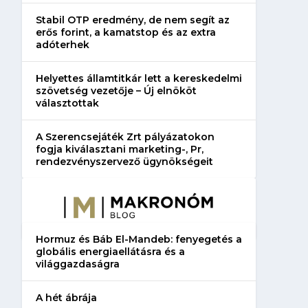
Stabil OTP eredmény, de nem segít az
erős forint, a kamatstop és az extra
adóterhek
Helyettes államtitkár lett a kereskedelmi
szövetség vezetője – Új elnököt
választottak
A Szerencsejáték Zrt pályázatokon
fogja kiválasztani marketing-, Pr,
rendezvényszervező ügynökségeit
Hormuz és Báb El-Mandeb: fenyegetés a
globális energiaellátásra és a
világgazdaságra
A hét ábrája