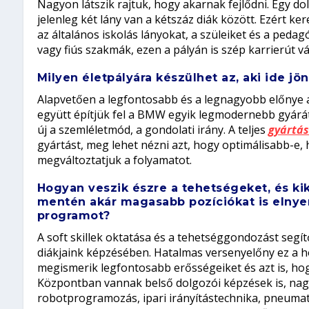
Nagyon látszik rajtuk, hogy akarnak fejlődni. Egy 
jelenleg két lány van a kétszáz diák között. Ezért ke
az általános iskolás lányokat, a szüleiket és a ped
vagy fiús szakmák, ezen a pályán is szép karrierút vá
Milyen életpályára készülhet az, aki ide jö
Alapvetően a legfontosabb és a legnagyobb előnye an
együtt építjük fel a BMW egyik legmodernebb gyárát, 
új a szemléletmód, a gondolati irány. A teljes
gyártás
gyártást, meg lehet nézni azt, hogy optimálisabb-e
megváltoztatjuk a folyamatot.
Hogyan veszik észre a tehetségeket, és kik
mentén akár magasabb pozíciókat is elnyer
programot?
A soft skillek oktatása és a tehetséggondozást segí
diákjaink képzésében. Hatalmas versenyelőny ez a h
megismerik legfontosabb erősségeiket és azt is, ho
Központban vannak belső dolgozói képzések is, nag
robotprogramozás, ipari irányítástechnika, pneumat