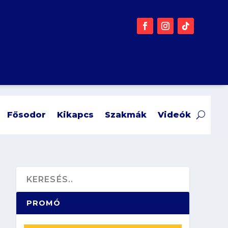
Fősodor
Kikapcs
Szakmák
Videók
PROMÓ