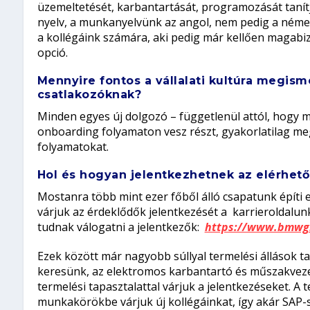
üzemeltetését, karbantartását, programozását taní
nyelv, a munkanyelvünk az angol, nem pedig a német
a kollégáink számára, aki pedig már kellően magabiz
opció.
Mennyire fontos a vállalati kultúra megis
csatlakozóknak?
Minden egyes új dolgozó – függetlenül attól, hogy 
onboarding folyamaton vesz részt, gyakorlatilag me
folyamatokat.
Hol és hogyan jelentkezhetnek az elérhető
Mostanra több mint ezer főből álló csapatunk építi
várjuk az érdeklődők jelentkezését a karrieroldalunk
tudnak válogatni a jelentkezők:
https://www.bmwgr
Ezek között már nagyobb súllyal termelési állások ta
keresünk, az elektromos karbantartó és műszakvez
termelési tapasztalattal várjuk a jelentkezéseket. A
munkakörökbe várjuk új kollégáinkat, így akár SAP-sz