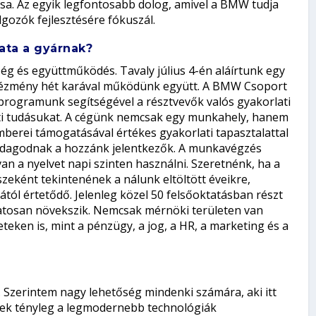
csa. Az egyik legfontosabb dolog, amivel a BMW tudja
olgozók fejlesztésére fókuszál.
ata a gyárnak?
 és együttműködés. Tavaly július 4-én aláírtunk egy
ntézmény hét karával működünk együtt. A BMW Csoport
 programunk segítségével a résztvevők valós gyakorlati
eti tudásukat. A cégünk nemcsak egy munkahely, hanem
mberei támogatásával értékes gyakorlati tapasztalattal
azdagodnak a hozzánk jelentkezők. A munkavégzés
an a nyelvet napi szinten használni. Szeretnénk, ha a
eként tekintenének a nálunk eltöltött éveikre,
ól értetődő. Jelenleg közel 50 felsőoktatásban részt
atosan növekszik. Nemcsak mérnöki területen van
teken is, mint a pénzügy, a jog, a HR, a marketing és a
 Szerintem nagy lehetőség mindenki számára, aki itt
yek tényleg a legmodernebb technológiák