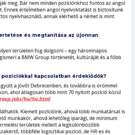
tják meg. Bár nem minden pozíciónkhoz fontos az angol
. Ennek értelmében angol nyelvoktatást is biztosítunk
tos nyelvhasználó, annak elérhető a német is mint
mertetése és megtanítása az újonnan
milyen területen fog dolgozni – egy háromnapos
gismeri a BMW Group történetét, kultúráját és a főbb
 pozíciókkal kapcsolatban érdeklődők?
 együtt a jövőt Debrecenben, és továbbra is örömmel
on, ahol átlagosan több mint 70 nyitott pozíció közül
oup.jobs/hu/hu.html
lálhatók. Kiemelt pozícióink, ahová több munkatársat is
ető munkakör, ahová lehetőleg iparági, de minimum
 termelési területek mellett a legkülönbözőbb
akértő, többféle logisztikai pozíció, de HR-es és