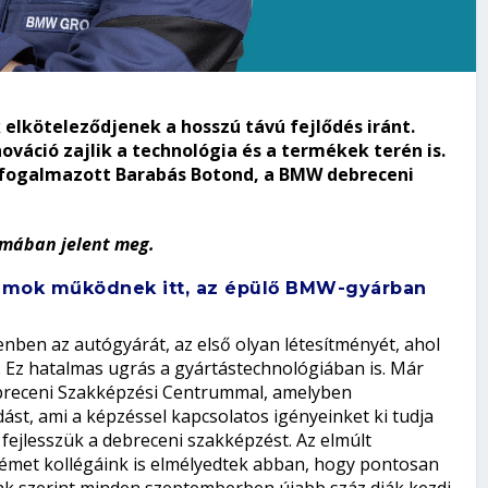
elköteleződjenek a hosszú távú fejlődés iránt.
ováció zajlik a technológia és a termékek terén is.
– fogalmazott Barabás Botond, a BMW debreceni
zámában jelent meg.
ramok működnek itt, az épülő BMW-gyárban
nben az autógyárát, az első olyan létesítményét, ahol
. Ez hatalmas ugrás a gyártástechnológiában is. Már
ebreceni Szakképzési Centrummal, amelyben
t, ami a képzéssel kapcsolatos igényeinket ki tudja
fejlesszük a debreceni szakképzést. Az elmúlt
émet kollégáink is elmélyedtek abban, hogy pontosan