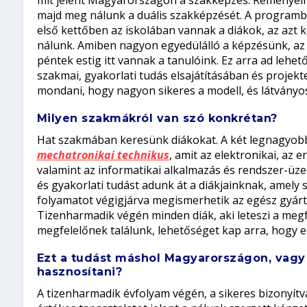
mit jelent Magyarországon a szakképzés. Reményein
majd meg nálunk a duális szakképzését. A programb
első kettőben az iskolában vannak a diákok, az azt 
nálunk. Amiben nagyon egyedülálló a képzésünk, az 
péntek estig itt vannak a tanulóink. Ez arra ad lehe
szakmai, gyakorlati tudás elsajátításában és projek
mondani, hogy nagyon sikeres a modell, és látványos
Milyen szakmákról van szó konkrétan?
Hat szakmában keresünk diákokat. A két legnagyob
mechatronikai technikus
, amit az elektronikai, az 
valamint az informatikai alkalmazás és rendszer-üz
és gyakorlati tudást adunk át a diákjainknak, amely 
folyamatot végigjárva megismerhetik az egész gyártá
Tizenharmadik végén minden diák, aki leteszi a megfe
megfelelőnek találunk, lehetőséget kap arra, hogy e
Ezt a tudást máshol Magyarországon, vagy a
hasznosítani?
A tizenharmadik évfolyam végén, a sikeres bizonyí