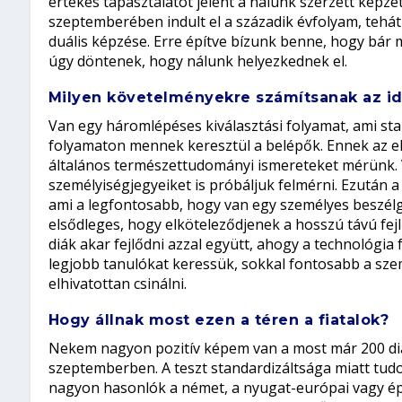
értékes tapasztalatot jelent a nálunk szerzett kép
szeptemberében indult el a századik évfolyam, tehá
duális képzése. Erre építve bízunk benne, hogy bár 
úgy döntenek, hogy nálunk helyezkednek el.
Milyen követelményekre számítsanak az ide
Van egy háromlépéses kiválasztási folyamat, ami st
folyamaton mennek keresztül a belépők. Ennek az el
általános természettudományi ismereteket mérünk. V
személyiségjegyeiket is próbáljuk felmérni. Ezután a
ami a legfontosabb, hogy van egy személyes beszélg
elsődleges, hogy elköteleződjenek a hosszú távú fejlő
diák akar fejlődni azzal együtt, ahogy a technológia
legjobb tanulókat keressük, sokkal fontosabb a személ
elhivatottan csinálni.
Hogy állnak most ezen a téren a fiatalok?
Nekem nagyon pozitív képem van a most már 200 diák
szeptemberben. A teszt standardizáltsága miatt t
nagyon hasonlók a német, a nyugat-európai vagy ép