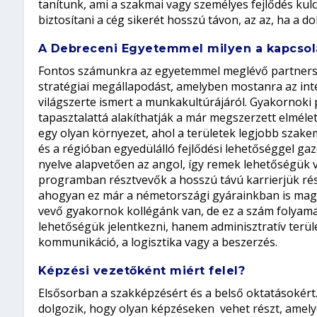
tanítunk, ami a szakmai vagy személyes fejlődés kul
biztosítani a cég sikerét hosszú távon, az az, ha a d
A Debreceni Egyetemmel milyen a kapcsol
Fontos számunkra az egyetemmel meglévő partnerség
stratégiai megállapodást, amelyben mostanra az i
világszerte ismert a munkakultúrájáról. Gyakornoki
tapasztalattá alakíthatják a már megszerzett elmél
egy olyan környezet, ahol a területek legjobb szake
és a régióban egyedülálló fejlődési lehetőséggel g
nyelve alapvetően az angol, így remek lehetőségük v
programban résztvevők a hosszú távú karrierjük rész
ahogyan ez már a németországi gyárainkban is magát
vevő gyakornok kollégánk van, de ez a szám folyam
lehetőségük jelentkezni, hanem adminisztratív terüle
kommunikáció, a logisztika vagy a beszerzés.
Képzési vezetőként miért felel?
Elsősorban a szakképzésért és a belső oktatásokért.
dolgozik, hogy olyan képzéseken vehet részt, amel