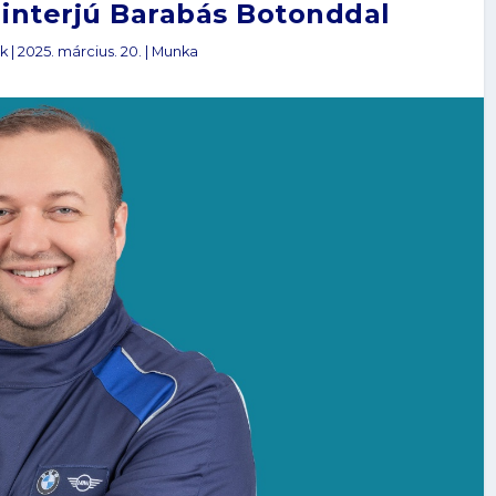
– interjú Barabás Botonddal
k
|
2025. március. 20.
|
Munka