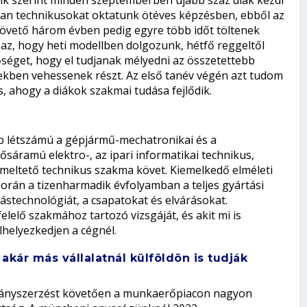
k szerint minden szeptemberben újabb száz diák kezdi
an technikusokat oktatunk ötéves képzésben, ebből az
követő három évben pedig egyre több időt töltenek
az, hogy heti modellben dolgozunk, hétfő reggeltől
tőséget, hogy el tudjanak mélyedni az összetettebb
tekben vehessenek részt. Az első tanév végén azt tudom
, ahogy a diákok szakmai tudása fejlődik.
b létszámú a gépjármű-mechatronikai és a
erősáramú elektro-, az ipari informatikai technikus,
emeltető technikus szakma követ. Kiemelkedő elméleti
során a tizenharmadik évfolyamban a teljes gyártási
stechnológiát, a csapatokat és elvárásokat.
lelő szakmához tartozó vizsgáját, és akit mi is
lhelyezkedjen a cégnél.
kár más vállalatnál külföldön is tudják
tványszerzést követően a munkaerőpiacon nagyon