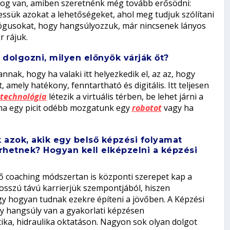
dolog van, amiben szeretnénk még tovább erősödni:
ressük azokat a lehetőségeket, ahol meg tudjuk szólítani
agógusokat, hogy hangsúlyozzuk, már nincsenek lányos
r rájuk.
n dolgozni, milyen előnyök várják őt?
nak, hogy ha valaki itt helyezkedik el, az az, hogy
amely hatékony, fenntartható és digitális. Itt teljesen
technológia
létezik a virtuális térben, be lehet járni a
, ha egy picit odébb mozgatunk egy
robotot
vagy ha
 azok, akik egy belső képzési folyamat
hetnek? Hogyan kell elképzelni a képzési
tő coaching módszertan is központi szerepet kap a
osszú távú karrierjük szempontjából, hiszen
gy hogyan tudnak ezekre építeni a jövőben. A Képzési
y hangsúly van a gyakorlati képzésen
ika, hidraulika oktatáson. Nagyon sok olyan dolgot