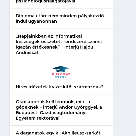
pszichológushallgatójával
Diploma után: nem minden pályakezdő
indul ugyanonnan
„Napjainkban az informatikai
készségek összetett rendszere számít
igazán értékesnek” – Interjú Hajdu
Andrással
Híres idézetek kvíze: kitől származnak?
Okosabbnak kell lennünk, mint a
gépeknek – interjú Andor Györggyel, a
Budapesti Gazdaságtudományi
Egyetem rektorával
A daganatok egyik „Akhilleusz-sarkát”