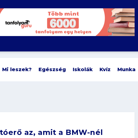
Mi leszek?
Egészség
Iskolák
Kvíz
Munka
tóerő az, amit a BMW-nél