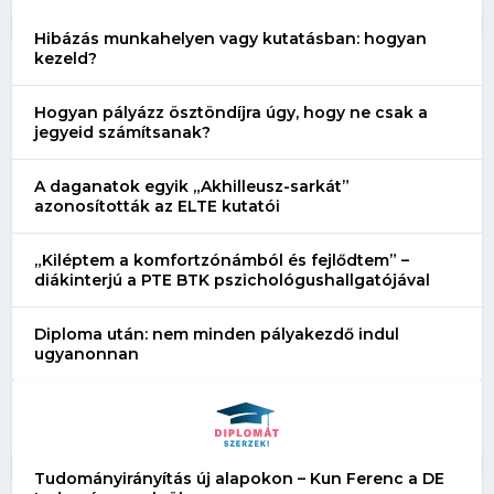
Hibázás munkahelyen vagy kutatásban: hogyan
kezeld?
Hogyan pályázz ösztöndíjra úgy, hogy ne csak a
jegyeid számítsanak?
A daganatok egyik „Akhilleusz-sarkát”
azonosították az ELTE kutatói
„Kiléptem a komfortzónámból és fejlődtem” –
diákinterjú a PTE BTK pszichológushallgatójával
Diploma után: nem minden pályakezdő indul
ugyanonnan
Tudományirányítás új alapokon – Kun Ferenc a DE