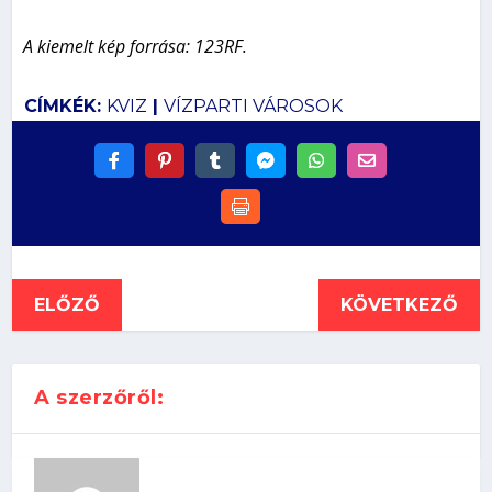
A kiemelt kép forrása: 123RF.
CÍMKÉK:
KVIZ
|
VÍZPARTI VÁROSOK
ELŐZŐ
KÖVETKEZŐ
A szerzőről: