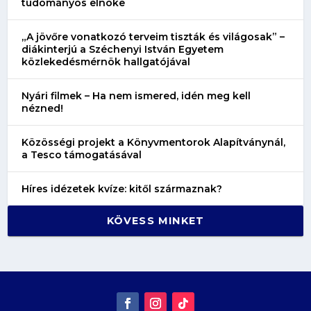
tudományos elnöke
„A jövőre vonatkozó terveim tiszták és világosak” –
diákinterjú a Széchenyi István Egyetem
közlekedésmérnök hallgatójával
Nyári filmek – Ha nem ismered, idén meg kell
nézned!
Közösségi projekt a Könyvmentorok Alapítványnál,
a Tesco támogatásával
Híres idézetek kvíze: kitől származnak?
KÖVESS MINKET