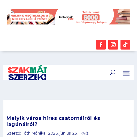
.
Melyik város híres csatornáiról és
lagúnáiról?
Szerző:
Tóth Mónika
|
2026. június. 25.
|
Kvíz