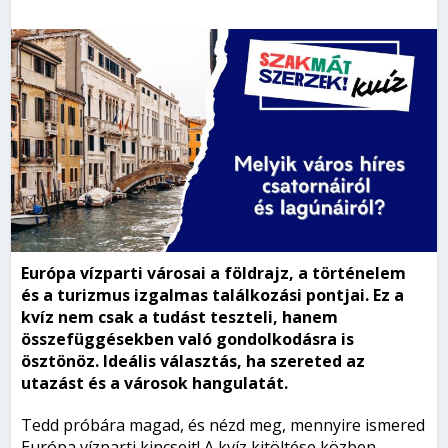
Európa vízparti városai a földrajz, a történelem
és a turizmus izgalmas találkozási pontjai. Ez a
kvíz nem csak a tudást teszteli, hanem
összefüggésekben való gondolkodásra is
ösztönöz. Ideális választás, ha szereted az
utazást és a városok hangulatát.
Tedd próbára magad, és nézd meg, mennyire ismered
Európa vízparti kincseit! A kvíz kitöltése közben