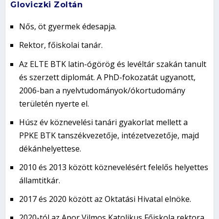
Gloviczki Zoltán
Nős, öt gyermek édesapja.
Rektor, főiskolai tanár.
Az ELTE BTK latin-ógörög és levéltár szakán tanult
és szerzett diplomát. A PhD-fokozatát ugyanott,
2006-ban a nyelvtudományok/ókortudomány
területén nyerte el.
Húsz év köznevelési tanári gyakorlat mellett a
PPKE BTK tanszékvezetője, intézetvezetője, majd
dékánhelyettese.
2010 és 2013 között köznevelésért felelős helyettes
államtitkár.
2017 és 2020 között az Oktatási Hivatal elnöke.
2020-tól az Apor Vilmos Katolikus Főiskola rektora.