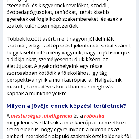
csecsemő- és kisgyermeknevelőket, szociál-,
óvópedagógusokat, tanítókat, tehát kisebb
gyerekekkel foglalkozó szakembereket, és ezek a
szakok különösen népszerűek.
Többek között azért, mert nagyon jól definiált
szakmát, világos elképzelést jelentenek. Sokat számít,
hogy kisebb intézmény vagyunk, nagyon jól ismerjük
a diákjainkat, személyesen tudjuk kísérni az
életútjukat. A gyakorlóhelyeink egy része
szorosabban kötődik a főiskolához, így tág
perspektíva nyílik a munkaerőpiacra. Hallgatóink
másod-, harmadéves korukban már meghívást
kapnak a munkahelyeikre.
Milyen a jövője ennek képzési területnek?
A
mesterséges intelligencia
és a
robotika
megjelenésével látszik a munkaerőpiac nemzetközi
trendjeiben is, hogy egyre inkább a humán és az
emberi interakción alapuló szakmák értékelődnek föl.