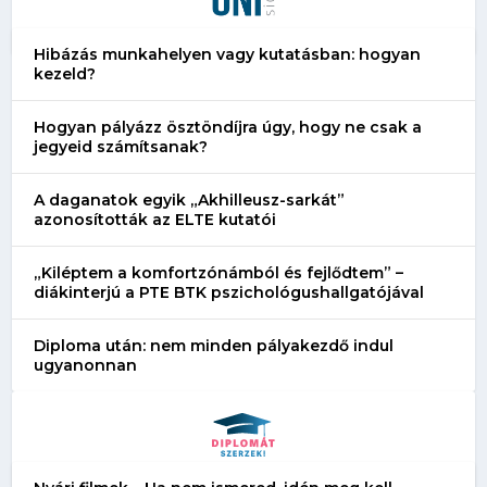
Hibázás munkahelyen vagy kutatásban: hogyan
kezeld?
Hogyan pályázz ösztöndíjra úgy, hogy ne csak a
jegyeid számítsanak?
A daganatok egyik „Akhilleusz-sarkát”
azonosították az ELTE kutatói
„Kiléptem a komfortzónámból és fejlődtem” –
diákinterjú a PTE BTK pszichológushallgatójával
Diploma után: nem minden pályakezdő indul
ugyanonnan