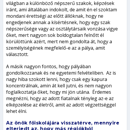
világban a különböző népszerű szakok, képzések
iránt, ami általában indokolt, de amit én el szoktam
mondani érettségi az előtt állóknak, hogy ne
engedjenek annak a kísértésnek, hogy egy szak
népszerűsége vagy az osztálytársaik vonzása vigye
őket, mert nagyon sok boldogtalan felnőtt él
körülöttünk azért, mert nem gondolta át, hogy a
személyiségének megfelelő-e az a pálya, amit
választott.
A másik nagyon fontos, hogy pályában
gondolkozzanak és ne egyetemi felvételiben. Az is
nagy hiba szokott lenni, hogy csak egy kapura
koncentrálnak, amin át kell jutni, és nem nagyon
foglalkoztatja őket, hogy mi jön utána. Érdemes
megnézni, hogy az adott fiatalnak tényleg az-e az
elképzelése az életről, amit az adott végzettséggel
lehet élni.
Az önök főiskolájára visszatérve, mennyire
elterjedt az, hogy más régiókból