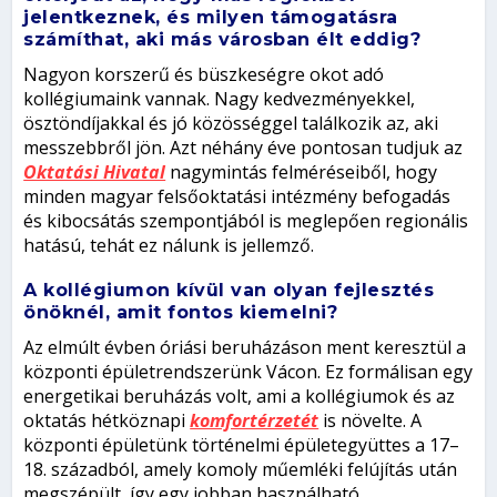
jelentkeznek, és milyen támogatásra
számíthat, aki más városban élt eddig?
Nagyon korszerű és büszkeségre okot adó
kollégiumaink vannak. Nagy kedvezményekkel,
ösztöndíjakkal és jó közösséggel találkozik az, aki
messzebbről jön. Azt néhány éve pontosan tudjuk az
Oktatási Hivatal
nagymintás felméréseiből, hogy
minden magyar felsőoktatási intézmény befogadás
és kibocsátás szempontjából is meglepően regionális
hatású, tehát ez nálunk is jellemző.
A kollégiumon kívül van olyan fejlesztés
önöknél, amit fontos kiemelni?
Az elmúlt évben óriási beruházáson ment keresztül a
központi épületrendszerünk Vácon. Ez formálisan egy
energetikai beruházás volt, ami a kollégiumok és az
oktatás hétköznapi
komfortérzetét
is növelte. A
központi épületünk történelmi épületegyüttes a 17–
18. századból, amely komoly műemléki felújítás után
megszépült, így egy jobban használható,