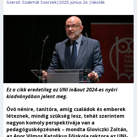
Szerző:
Szakmát Szerzek
|
2025. június. 24.
|
Iskolák
Ez a cikk eredetileg az UNI in&out 2024-es nyári
kiadványában jelent meg.
Óvó nénire, tanítóra, amíg családok és emberek
léteznek, mindig szükség lesz, tehát szerintem
nagyon komoly perspektívája van a
pedagógusképzésnek – mondta Gloviczki Zoltán,
az Apor Vilmos Katolikus Főiskola rektora az UNI-