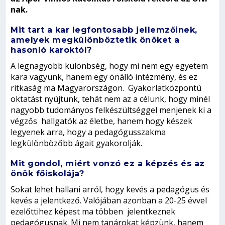
nak.
Mit tart a kar legfontosabb jellemzőinek,
amelyek megkülönböztetik önöket a
hasonló karoktól?
A legnagyobb különbség, hogy mi nem egy egyetem
kara vagyunk, hanem egy önálló intézmény, és ez
ritkaság ma Magyarországon. Gyakorlatközpontú
oktatást nyújtunk, tehát nem az a célunk, hogy minél
nagyobb tudományos felkészültséggel menjenek ki a
végzős hallgatók az életbe, hanem hogy készek
legyenek arra, hogy a pedagógusszakma
legkülönbözőbb ágait gyakorolják.
Mit gondol, miért vonzó ez a képzés és az
önök főiskolája?
Sokat lehet hallani arról, hogy kevés a pedagógus és
kevés a jelentkező. Valójában azonban a 20-25 évvel
ezelőttihez képest ma többen jelentkeznek
pedagógusnak. Mi nem tanárokat képzünk, hanem