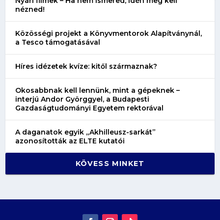
Nyári filmek – Ha nem ismered, idén meg kell
nézned!
Közösségi projekt a Könyvmentorok Alapítványnál,
a Tesco támogatásával
Híres idézetek kvíze: kitől származnak?
Okosabbnak kell lennünk, mint a gépeknek –
interjú Andor Györggyel, a Budapesti
Gazdaságtudományi Egyetem rektorával
A daganatok egyik „Akhilleusz-sarkát”
azonosították az ELTE kutatói
KÖVESS MINKET