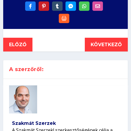
ELŐZŐ
KÖVETKEZŐ
A szerzőről:
Szakmát Szerzek
A Szakmát Szerzek! szerkesztőségének célja a