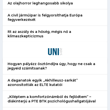
Az olajhorror leghangosabb sikolya
A civil járműipar is felgyorsíthatja Európa
fegyverkezését
Itt az aszály és a hőség, mégis nő a
klímaszkepticizmus
Hogyan pályázz ösztöndíjra úgy, hogy ne csak a
jegyeid számítsanak?
A daganatok egyik „Akhilleusz-sarkát”
azonosították az ELTE kutatói
„Kiléptem a komfortzónámból és fejlődtem” –
diákinterjú a PTE BTK pszichológushallgatójával