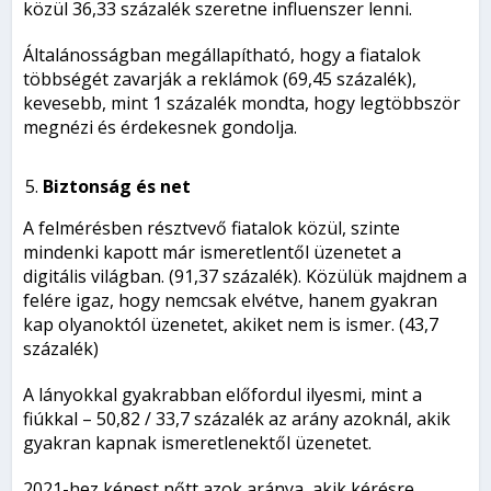
közül 36,33 százalék szeretne influenszer lenni.
Általánosságban megállapítható, hogy a fiatalok
többségét zavarják a reklámok (69,45 százalék),
kevesebb, mint 1 százalék mondta, hogy legtöbbször
megnézi és érdekesnek gondolja.
Biztonság és net
A felmérésben résztvevő fiatalok közül, szinte
mindenki kapott már ismeretlentől üzenetet a
digitális világban. (91,37 százalék). Közülük majdnem a
felére igaz, hogy nemcsak elvétve, hanem gyakran
kap olyanoktól üzenetet, akiket nem is ismer. (43,7
százalék)
A lányokkal gyakrabban előfordul ilyesmi, mint a
fiúkkal – 50,82 / 33,7 százalék az arány azoknál, akik
gyakran kapnak ismeretlenektől üzenetet.
2021-hez képest nőtt azok aránya, akik kérésre