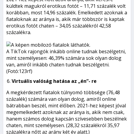
küldtek magukról erotikus fotót – 11,71 százalék volt
korábban, most 14,96 százalék. Emelkedett azoknak a
fiataloknak az aránya is, akik már többször is kaptak
erotikus fotót chaten – 34,05 százalékról 42,58
százalékra.
A TikTok rajongók inkább online tudnak beszélgetni,
mint személyesen: 46,39% számára sok olyan dolog
van, amiről inkább chaten tudnak beszélgetni.
(Fotó:123rf)
Virtuális valóság hatása az „én”- re
A megkérdezett fiatalok túlnyomó többsége (76,48
százalék) számára van olyan dolog, amiről online
bátrabban beszél, mint élőben. 2021-hez képest jóval
megemelkedett azoknak az aránya is, akik nem csak,
hanem számos dolog kapcsán szívesebben beszélnek
chaten, mint személyesen. (28,32 százalékról 35,97
százalékra nőtt az arány két év alatt.)