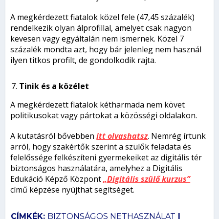
A megkérdezett fiatalok közel fele (47,45 százalék)
rendelkezik olyan álprofillal, amelyet csak nagyon
kevesen vagy egyáltalán nem ismernek. Közel 7
százalék mondta azt, hogy bár jelenleg nem használ
ilyen titkos profilt, de gondolkodik rajta.
Tinik és a közélet
A megkérdezett fiatalok kétharmada nem követ
politikusokat vagy pártokat a közösségi oldalakon.
A kutatásról bővebben
itt olvashatsz
. Nemrég írtunk
arról, hogy szakértők szerint a szülők feladata és
felelőssége felkészíteni gyermekeiket az digitális tér
biztonságos használatára, amelyhez a Digitális
Edukáció Képző Központ
„Digitális szülő kurzus”
című képzése nyújthat segítséget.
CÍMKÉK:
BIZTONSÁGOS NETHASZNÁLAT
|