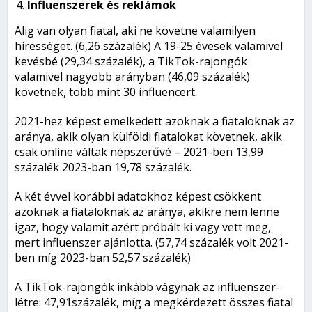
Influenszerek és reklámok
Alig van olyan fiatal, aki ne követne valamilyen
hírességet. (6,26 százalék) A 19-25 évesek valamivel
kevésbé (29,34 százalék), a TikTok-rajongók
valamivel nagyobb arányban (46,09 százalék)
követnek, több mint 30 influencert.
2021-hez képest emelkedett azoknak a fiataloknak az
aránya, akik olyan külföldi fiatalokat követnek, akik
csak online váltak népszerűvé – 2021-ben 13,99
százalék 2023-ban 19,78 százalék.
A két évvel korábbi adatokhoz képest csökkent
azoknak a fiataloknak az aránya, akikre nem lenne
igaz, hogy valamit azért próbált ki vagy vett meg,
mert influenszer ajánlotta. (57,74 százalék volt 2021-
ben míg 2023-ban 52,57 százalék)
A TikTok-rajongók inkább vágynak az influenszer-
létre: 47,91százalék, míg a megkérdezett összes fiatal