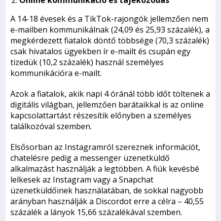
Online kommunikáció és tájékozódás
A 14-18 évesek és a TikTok-rajongók jellemzően nem
e-mailben kommunikálnak (24,09 és 25,93 százalék), a
megkérdezett fiatalok döntő többsége (70,3 százalék)
csak hivatalos ügyekben ír e-mailt és csupán egy
tizedük (10,2 százalék) használ személyes
kommunikációra e-mailt.
Azok a fiatalok, akik napi 4 óránál több időt töltenek a
digitális világban, jellemzően barátaikkal is az online
kapcsolattartást részesítik előnyben a személyes
találkozóval szemben.
Elsősorban az Instagramról szereznek információt,
chatelésre pedig a messenger üzenetküldő
alkalmazást használják a legtöbben. A fiúk kevésbé
lelkesek az Instagram vagy a Snapchat
üzenetküldőinek használatában, de sokkal nagyobb
arányban használják a Discordot erre a célra – 40,55
százalék a lányok 15,66 százalékával szemben.