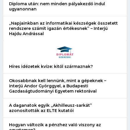
Diploma után: nem minden pályakezdő indul
ugyanonnan
„Napjainkban az informatikai készségek összetett
rendszere számít igazán értékesnek” – Interjú
Hajdu Andrással
Híres idézetek kvíze: kitől származnak?
Okosabbnak kell lennünk, mint a gépeknek –
interjú Andor Györggyel, a Budapesti
Gazdaságtudományi Egyetem rektorával
A daganatok egyik „Akhilleusz-sarkát”
azonosították az ELTE kutatói
Hogyan változik a pénzhez való viszony az
egyetemen?