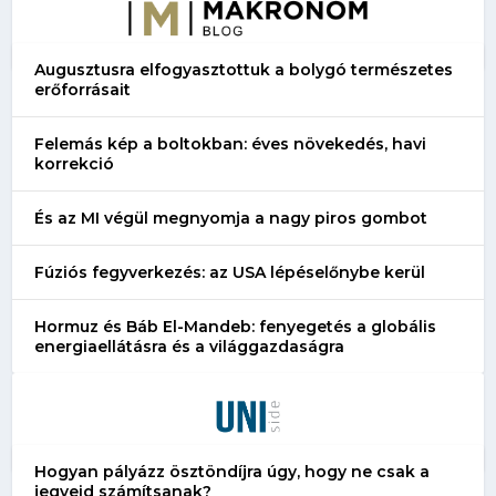
Augusztusra elfogyasztottuk a bolygó természetes
erőforrásait
Felemás kép a boltokban: éves növekedés, havi
korrekció
És az MI végül megnyomja a nagy piros gombot
Fúziós fegyverkezés: az USA lépéselőnybe kerül
Hormuz és Báb El-Mandeb: fenyegetés a globális
energiaellátásra és a világgazdaságra
Hogyan pályázz ösztöndíjra úgy, hogy ne csak a
jegyeid számítsanak?