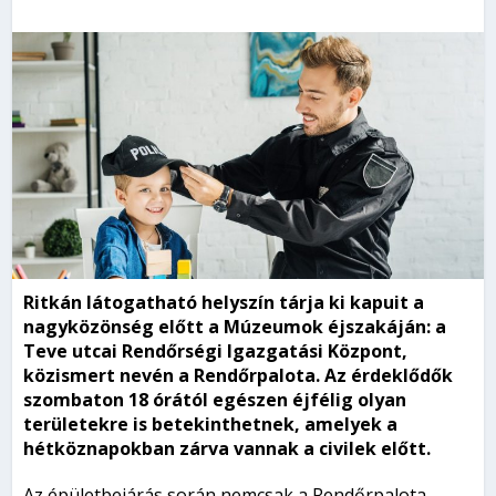
Ritkán látogatható helyszín tárja ki kapuit a
nagyközönség előtt a Múzeumok éjszakáján: a
Teve utcai Rendőrségi Igazgatási Központ,
közismert nevén a Rendőrpalota. Az érdeklődők
szombaton 18 órától egészen éjfélig olyan
területekre is betekinthetnek, amelyek a
hétköznapokban zárva vannak a civilek előtt.
Az épületbejárás során nemcsak a Rendőrpalota