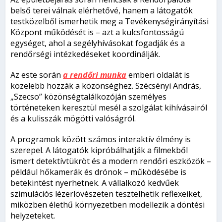
belső terei válnak elérhetővé, hanem a látogatók
testközelből ismerhetik meg a Tevékenységirányítási
Központ működését is – azt a kulcsfontosságú
egységet, ahol a segélyhívásokat fogadják és a
rendőrségi intézkedéseket koordinálják.
Az este során
a rendőri munka
emberi oldalát is
közelebb hozzák a közönséghez. Szécsényi András,
„Szecso” közönségtalálkozóján személyes
történeteken keresztül mesél a szolgálat kihívásairól
és a kulisszák mögötti valóságról.
A programok között számos interaktív élmény is
szerepel. A látogatók kipróbálhatják a filmekből
ismert detektívtükröt és a modern rendőri eszközök –
például hőkamerák és drónok – működésébe is
betekintést nyerhetnek. A vállalkozó kedvűek
szimulációs lézerlövészeten tesztelhetik reflexeiket,
miközben élethű környezetben modellezik a döntési
helyzeteket.