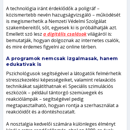
A technológia iránt érdeklődők a poligráf –
közismertebb nevén hazugságvizsgáló – működését
is megismerhetik a Nemzeti Védelmi Szolgálat
szakembereitől, sőt, egyesek ki is próbálhatják azt.
Emellett szó lesz
a digitális csalások
világáról is:
bemutatják, hogyan dolgoznak az internetes csalók,
és mire érdemes figyelni az online térben.
A programok nemcsak izgalmasak, hanem
edukatívak is
Pszichológusok segítségével a látogatók felmérhetik
stresszkezelési képességeiket, valamint relaxációs
technikákat sajátíthatnak el. Speciális szimulációs
eszközök – például tántorgó szemüvegek és
reakciólámpák – segítségével pedig
megtapasztalható, hogyan rontja a szerhasználat a
reakcióidőt és a döntéshozatalt.
A nosztalgia kedvelői számára különleges élményt