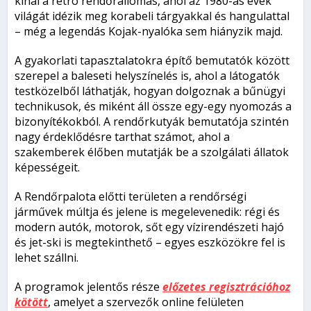
kínál a retro rendőrállomás, ahol az 1980-as évek
világát idézik meg korabeli tárgyakkal és hangulattal
– még a legendás Kojak-nyalóka sem hiányzik majd.
A gyakorlati tapasztalatokra építő bemutatók között
szerepel a baleseti helyszínelés is, ahol a látogatók
testközelből láthatják, hogyan dolgoznak a bűnügyi
technikusok, és miként áll össze egy-egy nyomozás a
bizonyítékokból. A rendőrkutyák bemutatója szintén
nagy érdeklődésre tarthat számot, ahol a
szakemberek élőben mutatják be a szolgálati állatok
képességeit.
A Rendőrpalota előtti területen a rendőrségi
járművek múltja és jelene is megelevenedik: régi és
modern autók, motorok, sőt egy vízirendészeti hajó
és jet-ski is megtekinthető – egyes eszközökre fel is
lehet szállni.
A programok jelentős része
előzetes regisztrációhoz
kötött
, amelyet a szervezők online felületen