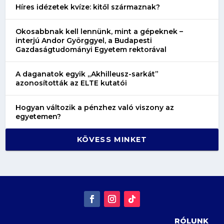
Híres idézetek kvíze: kitől származnak?
Okosabbnak kell lennünk, mint a gépeknek –
interjú Andor Györggyel, a Budapesti
Gazdaságtudományi Egyetem rektorával
A daganatok egyik „Akhilleusz-sarkát”
azonosították az ELTE kutatói
Hogyan változik a pénzhez való viszony az
egyetemen?
KÖVESS MINKET
RÓLUNK