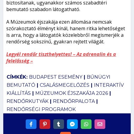
biztosítanak, ugyanakkor számos szabadtéri
bemutató szabadon látogatható.
A Múzeumok éjszakája ezen állomása nemcsak
szórakoztató élményt kínál, hanem ritka lehetőséget
is arra, hogy a látogatók közelebbről megismerjék a
rendőrség sokszínű, gyakran rejtett világát.
Legyél rendőr tiszthelyettes! – Az adrenalin és a
felelősség –
CÍMKÉK:
BUDAPEST ESEMÉNY
|
BŰNÜGYI
BEMUTATÓ
|
CSALÁSMEGELŐZÉS
|
INTERAKTÍV
KIÁLLÍTÁS
|
MÚZEUMOK ÉJSZAKÁJA 2026
|
RENDŐRKUTYÁK
|
RENDŐRPALOTA
|
RENDŐRSÉGI PROGRAMOK