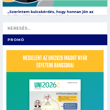
„Szerintem kulcskérdés, hogy honnan jön az
étel” – Diákinterjú Vona Violával
PROMÓ