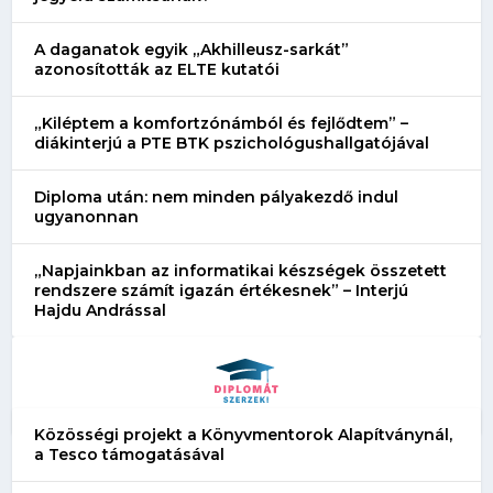
A daganatok egyik „Akhilleusz-sarkát”
azonosították az ELTE kutatói
„Kiléptem a komfortzónámból és fejlődtem” –
diákinterjú a PTE BTK pszichológushallgatójával
Diploma után: nem minden pályakezdő indul
ugyanonnan
„Napjainkban az informatikai készségek összetett
rendszere számít igazán értékesnek” – Interjú
Hajdu Andrással
Közösségi projekt a Könyvmentorok Alapítványnál,
a Tesco támogatásával