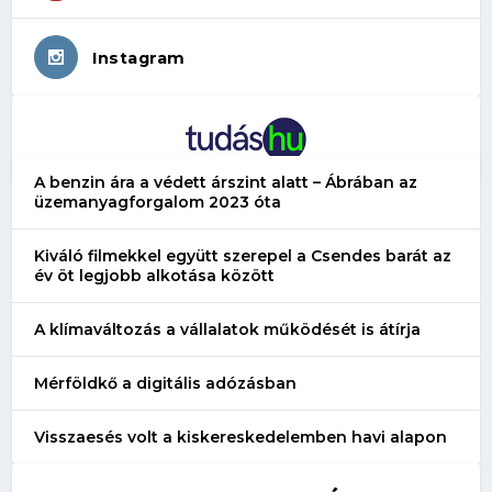
Instagram
A benzin ára a védett árszint alatt – Ábrában az
üzemanyagforgalom 2023 óta
Kiváló filmekkel együtt szerepel a Csendes barát az
év öt legjobb alkotása között
A klímaváltozás a vállalatok működését is átírja
Mérföldkő a digitális adózásban
Visszaesés volt a kiskereskedelemben havi alapon