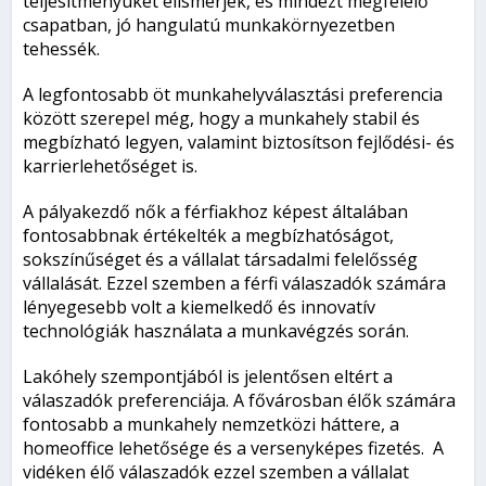
teljesítményüket elismerjék, és mindezt megfelelő
csapatban, jó hangulatú munkakörnyezetben
tehessék.
A legfontosabb öt munkahelyválasztási preferencia
között szerepel még, hogy a munkahely stabil és
megbízható legyen, valamint biztosítson fejlődési- és
karrierlehetőséget is.
A pályakezdő nők a férfiakhoz képest általában
fontosabbnak értékelték a megbízhatóságot,
sokszínűséget és a vállalat társadalmi felelősség
vállalását. Ezzel szemben a férfi válaszadók számára
lényegesebb volt a kiemelkedő és innovatív
technológiák használata a munkavégzés során.
Lakóhely szempontjából is jelentősen eltért a
válaszadók preferenciája. A fővárosban élők számára
fontosabb a munkahely nemzetközi háttere, a
homeoffice lehetősége és a versenyképes fizetés. A
vidéken élő válaszadók ezzel szemben a vállalat