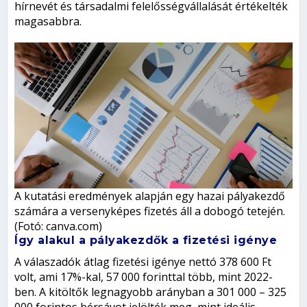
hírnevét és társadalmi felelősségvállalását értékelték
magasabbra.
A kutatási eredmények alapján egy hazai pályakezdő
számára a versenyképes fizetés áll a dobogó tetején.
(Fotó: canva.com)
Így alakul a pályakezdők a fizetési igénye
A válaszadók átlag fizetési igénye nettó 378 600 Ft
volt, ami 17%-kal, 57 000 forinttal több, mint 2022-
ben. A kitöltők legnagyobb arányban a 301 000 – 325
000 forintos bérsávot jelölték meg, mint ideális