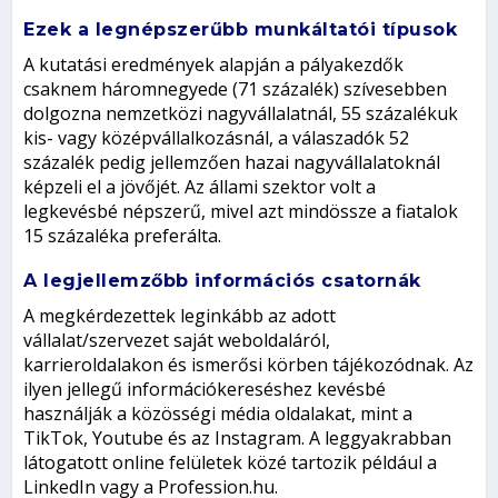
Ezek a legnépszerűbb munkáltatói típusok
A kutatási eredmények alapján a pályakezdők
csaknem háromnegyede (71 százalék) szívesebben
dolgozna nemzetközi nagyvállalatnál, 55 százalékuk
kis- vagy középvállalkozásnál, a válaszadók 52
százalék pedig jellemzően hazai nagyvállalatoknál
képzeli el a jövőjét. Az állami szektor volt a
legkevésbé népszerű, mivel azt mindössze a fiatalok
15 százaléka preferálta.
A legjellemzőbb információs csatornák
A megkérdezettek leginkább az adott
vállalat/szervezet saját weboldaláról,
karrieroldalakon és ismerősi körben tájékozódnak. Az
ilyen jellegű információkereséshez kevésbé
használják a közösségi média oldalakat, mint a
TikTok, Youtube és az Instagram. A leggyakrabban
látogatott online felületek közé tartozik például a
LinkedIn vagy a Profession.hu.