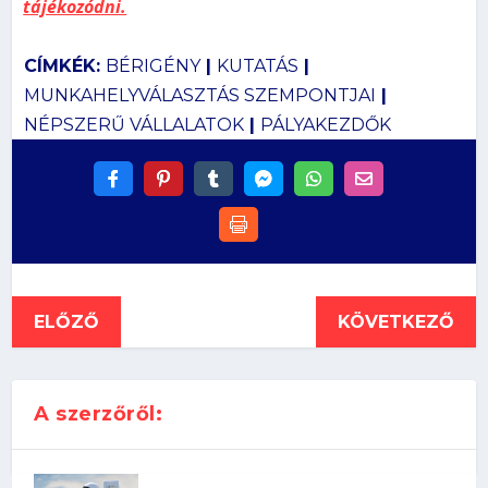
tájékozódni.
CÍMKÉK:
BÉRIGÉNY
|
KUTATÁS
|
MUNKAHELYVÁLASZTÁS SZEMPONTJAI
|
NÉPSZERŰ VÁLLALATOK
|
PÁLYAKEZDŐK
ELŐZŐ
KÖVETKEZŐ
A szerzőről: