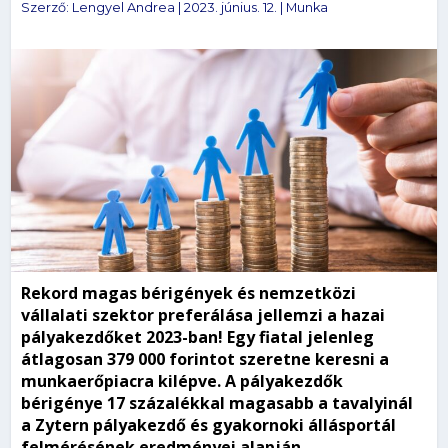
Szerző:
Lengyel Andrea
|
2023. június. 12.
|
Munka
Rekord magas bérigények és nemzetközi
vállalati szektor preferálása jellemzi a hazai
pályakezdőket 2023-ban! Egy fiatal jelenleg
átlagosan 379 000 forintot szeretne keresni a
munkaerőpiacra kilépve. A pályakezdők
bérigénye 17 százalékkal magasabb a tavalyinál
a Zytern pályakezdő és gyakornoki állásportál
felmérésének eredményei alapján.