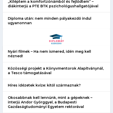
„Kiléptem a komfortzónámból és fejlődtem” –
diákinterjú a PTE BTK pszichológushallgatójával
Diploma után: nem minden pályakezdő indul
ugyanonnan
Nyári filmek – Ha nem ismered, idén meg kell
nézned!
Közösségi projekt a Könyvmentorok Alapítványnál,
a Tesco támogatásával
Híres idézetek kvíze: kitől származnak?
Okosabbnak kell lennünk, mint a gépeknek –
interjú Andor Györggyel, a Budapesti
Gazdaságtudományi Egyetem rektorával