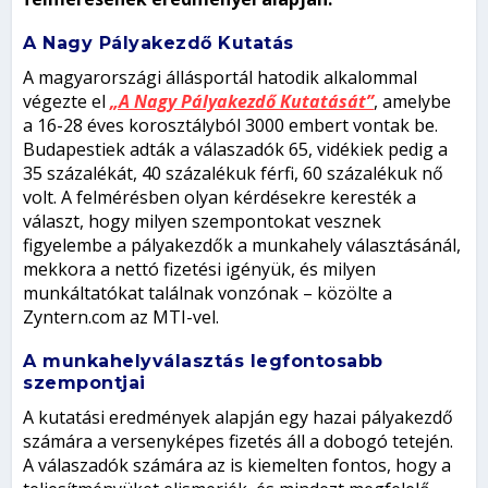
A Nagy Pályakezdő Kutatás
A magyarországi állásportál hatodik alkalommal
végezte el
„A Nagy Pályakezdő Kutatását”
, amelybe
a 16-28 éves korosztályból 3000 embert vontak be.
Budapestiek adták a válaszadók 65, vidékiek pedig a
35 százalékát, 40 százalékuk férfi, 60 százalékuk nő
volt. A felmérésben olyan kérdésekre keresték a
választ, hogy milyen szempontokat vesznek
figyelembe a pályakezdők a munkahely választásánál,
mekkora a nettó fizetési igényük, és milyen
munkáltatókat találnak vonzónak – közölte a
Zyntern.com az MTI-vel.
A munkahelyválasztás legfontosabb
szempontjai
A kutatási eredmények alapján egy hazai pályakezdő
számára a versenyképes fizetés áll a dobogó tetején.
A válaszadók számára az is kiemelten fontos, hogy a