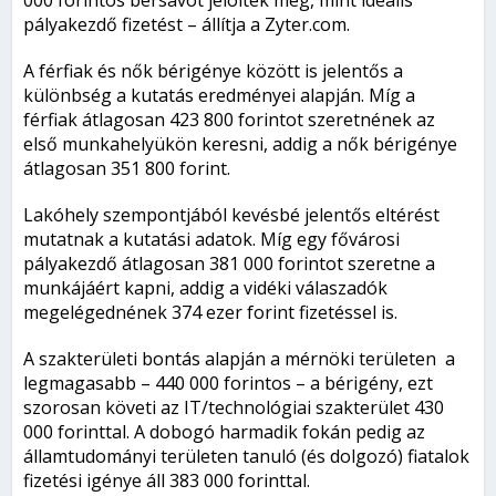
pályakezdő fizetést – állítja a Zyter.com.
A férfiak és nők bérigénye között is jelentős a
különbség a kutatás eredményei alapján. Míg a
férfiak átlagosan 423 800 forintot szeretnének az
első munkahelyükön keresni, addig a nők bérigénye
átlagosan 351 800 forint.
Lakóhely szempontjából kevésbé jelentős eltérést
mutatnak a kutatási adatok. Míg egy fővárosi
pályakezdő átlagosan 381 000 forintot szeretne a
munkájáért kapni, addig a vidéki válaszadók
megelégednének 374 ezer forint fizetéssel is.
A szakterületi bontás alapján a mérnöki területen a
legmagasabb – 440 000 forintos – a bérigény, ezt
szorosan követi az IT/technológiai szakterület 430
000 forinttal. A dobogó harmadik fokán pedig az
államtudományi területen tanuló (és dolgozó) fiatalok
fizetési igénye áll 383 000 forinttal.