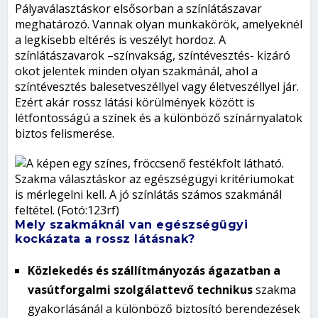
Pályaválasztáskor elsősorban a színlátászavar
meghatározó. Vannak olyan munkakörök, amelyeknél
a legkisebb eltérés is veszélyt hordoz. A
színlátászavarok –színvakság, színtévesztés- kizáró
okot jelentek minden olyan szakmánál, ahol a
színtévesztés balesetveszéllyel vagy életveszéllyel jár.
Ezért akár rossz látási körülmények között is
létfontosságú a színek és a különböző színárnyalatok
biztos felismerése.
Szakma választáskor az egészségügyi kritériumokat
is mérlegelni kell. A jó színlátás számos szakmánál
feltétel. (Fotó:123rf)
Mely szakmáknál van egészségügyi
kockázata a rossz látásnak?
Közlekedés és szállítmányozás ágazatban a
vasútforgalmi szolgálattevő technikus
szakma
gyakorlásánál a különböző biztosító berendezések