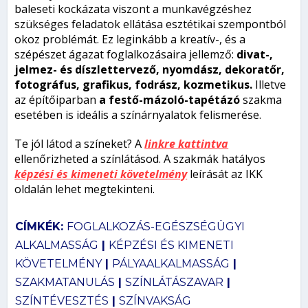
baleseti kockázata viszont a munkavégzéshez
szükséges feladatok ellátása esztétikai szempontból
okoz problémát. Ez leginkább a kreatív-, és a
szépészet ágazat foglalkozásaira jellemző:
divat-,
jelmez- és díszlettervező, nyomdász, dekoratőr,
fotográfus, grafikus, fodrász, kozmetikus.
Illetve
az építőiparban
a festő-mázoló-tapétázó
szakma
esetében is ideális a színárnyalatok felismerése.
Te jól látod a színeket? A
linkre kattintva
ellenőrizheted a színlátásod. A szakmák hatályos
képzési és kimeneti követelmény
leírását az IKK
oldalán lehet megtekinteni.
CÍMKÉK:
FOGLALKOZÁS-EGÉSZSÉGÜGYI
ALKALMASSÁG
|
KÉPZÉSI ÉS KIMENETI
KÖVETELMÉNY
|
PÁLYAALKALMASSÁG
|
SZAKMATANULÁS
|
SZÍNLÁTÁSZAVAR
|
SZÍNTÉVESZTÉS
|
SZÍNVAKSÁG