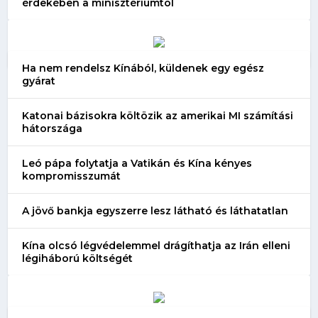
érdekében a minisztériumtól
Ha nem rendelsz Kínából, küldenek egy egész
gyárat
Katonai bázisokra költözik az amerikai MI számítási
hátországa
Leó pápa folytatja a Vatikán és Kína kényes
kompromisszumát
A jövő bankja egyszerre lesz látható és láthatatlan
Kína olcsó légvédelemmel drágíthatja az Irán elleni
légiháború költségét