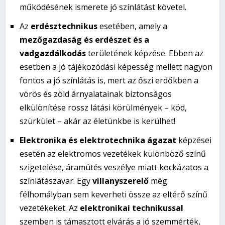
működésének ismerete jó színlátást követel.
Az
erdésztechnikus
esetében, amely a
mezőgazdaság és erdészet és a
vadgazdálkodás
területének képzése. Ebben az
esetben a jó tájékozódási képesség mellett nagyon
fontos a jó színlátás is, mert az őszi erdőkben a
vörös és zöld árnyalatainak biztonságos
elkülönítése rossz látási körülmények – köd,
szürkület – akár az életünkbe is kerülhet!
Elektronika és elektrotechnika ágazat
képzései
esetén az elektromos vezetékek különböző színű
szigetelése, áramütés veszélye miatt kockázatos a
színlátászavar. Egy
villanyszerelő
még
félhomályban sem keverheti össze az eltérő színű
vezetékeket. Az
elektronikai technikussal
szemben is támasztott elvárás a jó szemmérték,