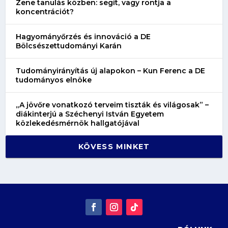
Zene tanulás közben: segít, vagy rontja a
koncentrációt?
Hagyományőrzés és innováció a DE
Bölcsészettudományi Karán
Tudományirányítás új alapokon – Kun Ferenc a DE
tudományos elnöke
„A jövőre vonatkozó terveim tiszták és világosak” –
diákinterjú a Széchenyi István Egyetem
közlekedésmérnök hallgatójával
KÖVESS MINKET