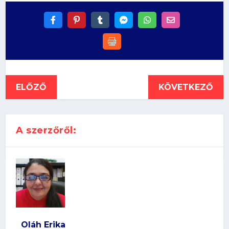
ELŐZŐ
KÖVETKEZŐ
A szerzőről:
Oláh Erika