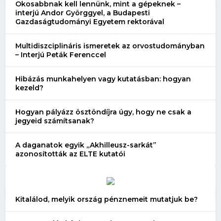
Okosabbnak kell lennünk, mint a gépeknek –
interjú Andor Györggyel, a Budapesti
Gazdaságtudományi Egyetem rektorával
Multidiszciplináris ismeretek az orvostudományban
– Interjú Peták Ferenccel
Hibázás munkahelyen vagy kutatásban: hogyan
kezeld?
Hogyan pályázz ösztöndíjra úgy, hogy ne csak a
jegyeid számítsanak?
A daganatok egyik „Akhilleusz-sarkát”
azonosították az ELTE kutatói
Kitalálod, melyik ország pénznemeit mutatjuk be?