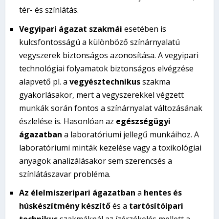
tér- és színlátás.
Vegyipari ágazat szakmái
esetében is
kulcsfontosságú a különböző színárnyalatú
vegyszerek biztonságos azonosítása. A vegyipari
technológiai folyamatok biztonságos elvégzése
alapvető pl. a
vegyésztechnikus
szakma
gyakorlásakor, mert a vegyszerekkel végzett
munkák során fontos a színárnyalat változásának
észlelése is. Hasonlóan az
egészségügyi
ágazatban
a laboratóriumi jellegű munkáihoz. A
laboratóriumi minták kezelése vagy a toxikológiai
anyagok analizálásakor sem szerencsés a
színlátászavar probléma.
Az élelmiszeripari ágazatban
a
hentes és
húskészítmény készítő
és a
tartósítóipari
technikus
szakmáknál az ízérzékelés mellett a