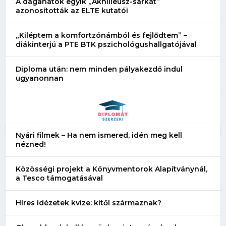
A daganatok egyik „Akhilleusz-sarkát”
azonosították az ELTE kutatói
„Kiléptem a komfortzónámból és fejlődtem” –
diákinterjú a PTE BTK pszichológushallgatójával
Diploma után: nem minden pályakezdő indul
ugyanonnan
Nyári filmek – Ha nem ismered, idén meg kell
nézned!
Közösségi projekt a Könyvmentorok Alapítványnál,
a Tesco támogatásával
Híres idézetek kvíze: kitől származnak?