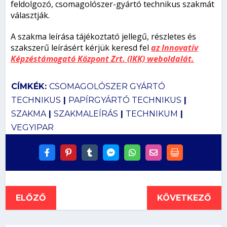
feldolgozó, csomagolószer-gyártó technikus szakmát
választják.
A szakma leírása tájékoztató jellegű, részletes és
szakszerű leírásért kérjük keresd fel
az Innovatív
Képzéstámogató Központ Zrt. (IKK) weboldalát.
CÍMKÉK:
CSOMAGOLÓSZER GYÁRTÓ
TECHNIKUS
|
PAPÍRGYÁRTÓ TECHNIKUS
|
SZAKMA
|
SZAKMALEÍRÁS
|
TECHNIKUM
|
VEGYIPAR
ELŐZŐ
KÖVETKEZŐ