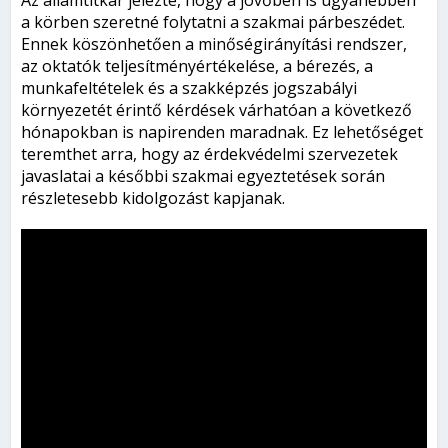
Az államtitkár jelezte, hogy a jövőben is ugyanebben
a körben szeretné folytatni a szakmai párbeszédet.
Ennek köszönhetően a minőségirányítási rendszer,
az oktatók teljesítményértékelése, a bérezés, a
munkafeltételek és a szakképzés jogszabályi
környezetét érintő kérdések várhatóan a következő
hónapokban is napirenden maradnak. Ez lehetőséget
teremthet arra, hogy az érdekvédelmi szervezetek
javaslatai a későbbi szakmai egyeztetések során
részletesebb kidolgozást kapjanak.