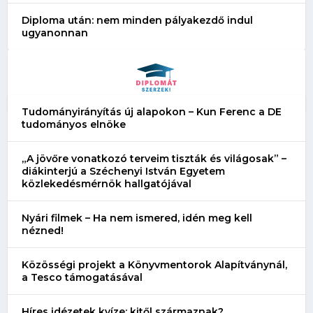
Diploma után: nem minden pályakezdő indul
ugyanonnan
Tudományirányítás új alapokon – Kun Ferenc a DE
tudományos elnöke
„A jövőre vonatkozó terveim tiszták és világosak” –
diákinterjú a Széchenyi István Egyetem
közlekedésmérnök hallgatójával
Nyári filmek – Ha nem ismered, idén meg kell
nézned!
Közösségi projekt a Könyvmentorok Alapítványnál,
a Tesco támogatásával
Híres idézetek kvíze: kitől származnak?