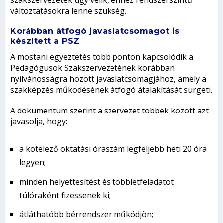
szakszervezetek úgy vélik, ehhez rendszerszintű
változtatásokra lenne szükség.
Korábban átfogó javaslatcsomagot is
készített a PSZ
A mostani egyeztetés több ponton kapcsolódik a
Pedagógusok Szakszervezetének korábban
nyilvánosságra hozott javaslatcsomagjához, amely a
szakképzés működésének átfogó átalakítását sürgeti.
A dokumentum szerint a szervezet többek között azt
javasolja, hogy:
a kötelező oktatási óraszám legfeljebb heti 20 óra
legyen;
minden helyettesítést és többletfeladatot
túlóraként fizessenek ki;
átláthatóbb bérrendszer működjön;