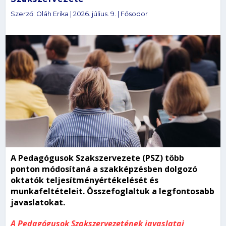
Szerző:
Oláh Erika
|
2026. július. 9.
|
Fősodor
A Pedagógusok Szakszervezete (PSZ) több
ponton módosítaná a szakképzésben dolgozó
oktatók teljesítményértékelését és
munkafeltételeit. Összefoglaltuk a legfontosabb
javaslatokat.
A Pedagógusok Szakszervezetének javaslatai