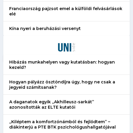
Franciaország pajzsot emel a külföldi felvásárlások
elé
Kína nyeri a beruházási versenyt
Hibázás munkahelyen vagy kutatásban: hogyan
kezeld?
Hogyan pályázz ösztöndíjra úgy, hogy ne csak a
jegyeid számítsanak?
A daganatok egyik „Akhilleusz-sarkát”
azonosították az ELTE kutatói
„Kiléptem a komfortzónámból és fejlődtem” –
diákinterjú a PTE BTK pszichológushallgatójával