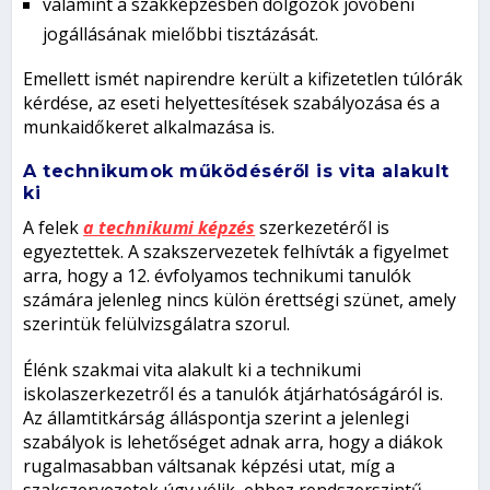
valamint a szakképzésben dolgozók jövőbeni
jogállásának mielőbbi tisztázását.
Emellett ismét napirendre került a kifizetetlen túlórák
kérdése, az eseti helyettesítések szabályozása és a
munkaidőkeret alkalmazása is.
A technikumok működéséről is vita alakult
ki
A felek
a technikumi képzés
szerkezetéről is
egyeztettek. A szakszervezetek felhívták a figyelmet
arra, hogy a 12. évfolyamos technikumi tanulók
számára jelenleg nincs külön érettségi szünet, amely
szerintük felülvizsgálatra szorul.
Élénk szakmai vita alakult ki a technikumi
iskolaszerkezetről és a tanulók átjárhatóságáról is.
Az államtitkárság álláspontja szerint a jelenlegi
szabályok is lehetőséget adnak arra, hogy a diákok
rugalmasabban váltsanak képzési utat, míg a