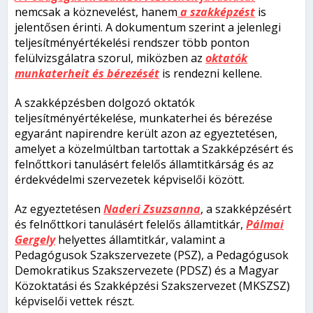
nemcsak a köznevelést, hanem
a szakképzést
is
jelentősen érinti. A dokumentum szerint a jelenlegi
teljesítményértékelési rendszer több ponton
felülvizsgálatra szorul, miközben az
oktatók
munkaterheit és bérezését
is rendezni kellene.
A szakképzésben dolgozó oktatók
teljesítményértékelése, munkaterhei és bérezése
egyaránt napirendre került azon az egyeztetésen,
amelyet a közelmúltban tartottak a Szakképzésért és
felnőttkori tanulásért felelős államtitkárság és az
érdekvédelmi szervezetek képviselői között.
Az egyeztetésen
Naderi Zsuzsanna
, a szakképzésért
és felnőttkori tanulásért felelős államtitkár,
Pálmai
Gergely
helyettes államtitkár, valamint a
Pedagógusok Szakszervezete (PSZ), a Pedagógusok
Demokratikus Szakszervezete (PDSZ) és a Magyar
Közoktatási és Szakképzési Szakszervezet (MKSZSZ)
képviselői vettek részt.