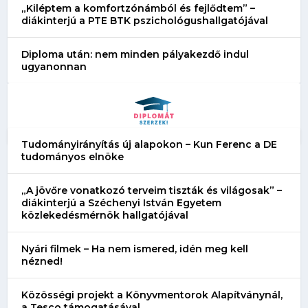
„Kiléptem a komfortzónámból és fejlődtem” –
diákinterjú a PTE BTK pszichológushallgatójával
Diploma után: nem minden pályakezdő indul
ugyanonnan
Tudományirányítás új alapokon – Kun Ferenc a DE
tudományos elnöke
„A jövőre vonatkozó terveim tiszták és világosak” –
diákinterjú a Széchenyi István Egyetem
közlekedésmérnök hallgatójával
Nyári filmek – Ha nem ismered, idén meg kell
nézned!
Közösségi projekt a Könyvmentorok Alapítványnál,
a Tesco támogatásával