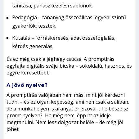
tanítása, panaszkezelési sablonok.
Pedagógia
– tananyag összeállítás, egyéni szintű
gyakorlók, tesztek.
Kutatás
– forráskeresés, adat összefoglalás,
kérdés generálás.
És ez még csak a jéghegy csúcsa. A promptírás
egyfajta digitális
svájci bicska
– sokoldalú, hasznos, és
egyre keresettebb.
A jövő nyelve?
A promptírás valójában nem más, mint
jól kérdezni
tudni
– és ez olyan képesség, ami nemcsak a suliban,
de a munkahelyen is aranyat ér.
Szóval… Te beszélsz
promt nyelven?
Ha még nem, épp itt az ideje
megtanulni. Nem lesz dolgozat belőle – de még jól
jöhet.