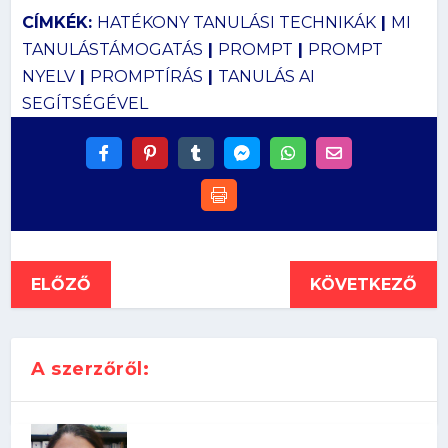
CÍMKÉK:
HATÉKONY TANULÁSI TECHNIKÁK
|
MI
TANULÁSTÁMOGATÁS
|
PROMPT
|
PROMPT
NYELV
|
PROMPTÍRÁS
|
TANULÁS AI
SEGÍTSÉGÉVEL
ELŐZŐ
KÖVETKEZŐ
A szerzőről: