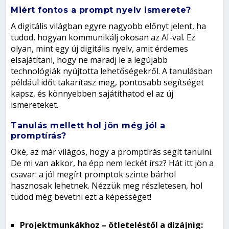
Miért fontos a prompt nyelv ismerete?
A digitális világban egyre nagyobb előnyt jelent, ha
tudod, hogyan kommunikálj okosan az AI-val. Ez
olyan, mint egy új digitális nyelv, amit érdemes
elsajátítani, hogy ne maradj le a legújabb
technológiák nyújtotta lehetőségekről. A tanulásban
például időt takarítasz meg, pontosabb segítséget
kapsz, és könnyebben sajátíthatod el az új
ismereteket.
Tanulás mellett hol jön még jól a
promptírás?
Oké, az már világos, hogy a promptírás segít tanulni.
De mi van akkor, ha épp nem leckét írsz? Hát itt jön a
csavar: a jól megírt promptok szinte
bárhol
hasznosak lehetnek. Nézzük meg részletesen, hol
tudod még bevetni ezt a
képességet!
Projektmunkákhoz – ötleteléstől a dizájnig: