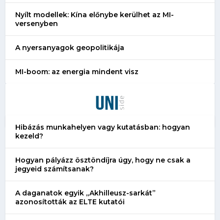
Nyílt modellek: Kína előnybe kerülhet az MI-
versenyben
A nyersanyagok geopolitikája
MI-boom: az energia mindent visz
Hibázás munkahelyen vagy kutatásban: hogyan
kezeld?
Hogyan pályázz ösztöndíjra úgy, hogy ne csak a
jegyeid számítsanak?
A daganatok egyik „Akhilleusz-sarkát”
azonosították az ELTE kutatói