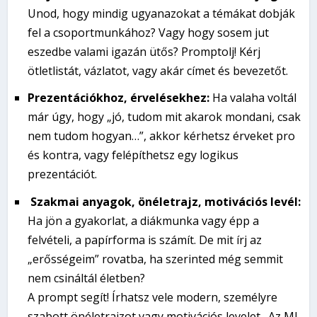
Unod, hogy mindig ugyanazokat a témákat dobják
fel a csoportmunkához? Vagy hogy sosem jut
eszedbe
valami igazán ütős
?
Promptolj! Kérj
ötletlistát, vázlatot, vagy akár címet és bevezetőt.
Prezentációkhoz, érvelésekhez:
Ha valaha voltál
már úgy, hogy „jó, tudom mit akarok mondani, csak
nem tudom hogyan…”, akkor kérhetsz érveket
pro
és kontra
, vagy felépíthetsz egy logikus
prezentációt.
Szakmai anyagok, önéletrajz, motivációs levél:
Ha jön a gyakorlat, a diákmunka vagy épp a
felvételi, a papírforma is számít. De mit írj az
„erősségeim”
rovatba, ha szerinted még semmit
nem csináltál életben?
A prompt segít! Írhatsz vele modern, személyre
szabott önéletrajzot vagy motivációs levelet. Az MI