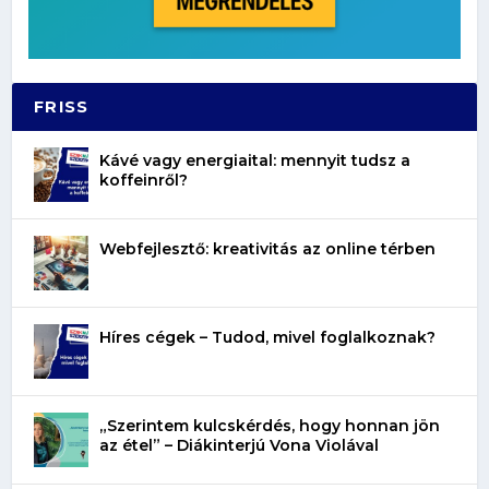
FRISS
Kávé vagy energiaital: mennyit tudsz a
koffeinről?
Webfejlesztő: kreativitás az online térben
Híres cégek – Tudod, mivel foglalkoznak?
„Szerintem kulcskérdés, hogy honnan jön
az étel” – Diákinterjú Vona Violával